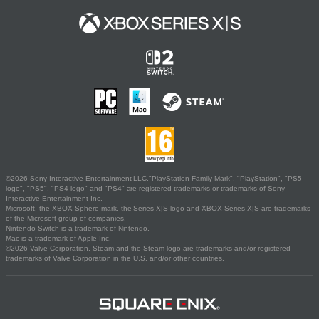
©2026 Sony Interactive Entertainment LLC."PlayStation Family Mark", "PlayStation", "PS5
logo", "PS5", "PS4 logo" and "PS4" are registered trademarks or trademarks of Sony
Interactive Entertainment Inc.
Microsoft, the XBOX Sphere mark, the Series X|S logo and XBOX Series X|S are trademarks
of the Microsoft group of companies.
Nintendo Switch is a trademark of Nintendo.
Mac is a trademark of Apple Inc.
©2026 Valve Corporation. Steam and the Steam logo are trademarks and/or registered
trademarks of Valve Corporation in the U.S. and/or other countries.