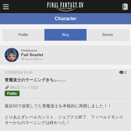
Character
Profile
Blog
Events
Firstblessed
Fail Scarlet
Asura [Mana]
17/05/2026 15:46
0
青魔道士のラーニングきちぃ……
[雑記]
[プレイ日記]
Public
最近50で放置してた青魔道士を本格的に再開しました！！
とりあえずレベルカンスト、ジョブクエ終了、フィールドモンス
ターからのラーニングは終わった！