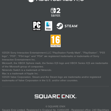
©2026 Sony Interactive Entertainment LLC."PlayStation Family Mark", "PlayStation", "PS5
logo", "PS5", "PS4 logo" and "PS4" are registered trademarks or trademarks of Sony
Interactive Entertainment Inc.
Microsoft, the XBOX Sphere mark, the Series X|S logo and XBOX Series X|S are trademarks
of the Microsoft group of companies.
Nintendo Switch is a trademark of Nintendo.
Mac is a trademark of Apple Inc.
©2026 Valve Corporation. Steam and the Steam logo are trademarks and/or registered
trademarks of Valve Corporation in the U.S. and/or other countries.
© SQUARE ENIX
Square Enix Limited, Registered in England No. 01804186 - Registered office: 240 Blackfriars