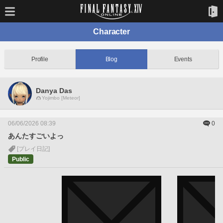
Character
Profile
Blog
Events
Danya Das
Yojimbo [Meteor]
06/06/2026 08:39
0
あんたすごいよっ
[プレイ日記]
Public