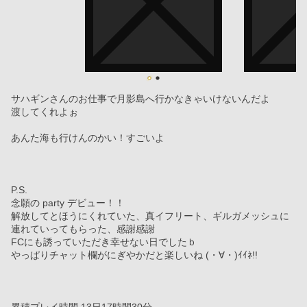
サハギンさんのお仕事で月影島へ行かなきゃいけないんだよ
渡してくれよぉ
あんた海も行けんのかい！すごいよ
P.S.
念願の party デビュー！！
解放してとほうにくれていた、真イフリート、ギルガメッシュに
連れていってもらった、感謝感謝
FCにも誘っていただき幸せない日でしたｂ
やっぱりチャット欄がにぎやかだと楽しいね (・∀・)ｲｲﾈ!!