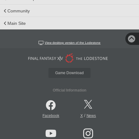
Community
Main Site
View desktop version of the Lodestone
Game Download
Official Information
/
Facebook
X
News