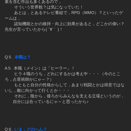
素を含む作品も多くあるので，
　　 そういう世界観？は気になっていた！
　　 あとは，とあるテレビ番組で，RPG（MMO）？といったゲ
ームは，
　　 認知機能とかの維持・向上に効果があると，どこかの偉い？
先生が言っていたから( ´∀｀ )！
Q５. 
本職は？
A５. 本職（メイン）は「ヒーラー」！　
　　 ヒラ４職のうち，どれにするかは考え中・・・（今のとこ
ろ，占星術師かにゃ～？）
　　 もともと自分の性格からして，あまり戦闘とかは得意ではな
いし，敵に向かって行くとか・・・
　　 それに，陰から，後ろからみんなを支える立場というのが，
       自分には合っているにゃ～と思ったから♪
Q６. 
いま，どのへん？