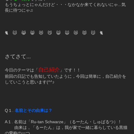
もうちょっとにゃんだけど・・・なかなか来てくれないにゃ...気
長に待つにゃ♫
🐈　🐱　😹　😸　😻　😼　😺　🙀　😿　😾　😽　🐈
さてさて...
自己紹介
今日のテーマは「
」です！！
前回の日記でも告知していたように，今回は簡単に，自己紹介を
していこうと思います(^^♪
Q１. 
名前とその由来は？
A１. 名前は「Ru-tan Schwarze」（るーたん・しゅばるつ）！
　　 由来は，「るーたん」は，我が家で一緒に暮らしている黒猫
の愛称の一つ。