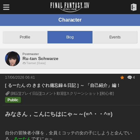
Character
Profile
Blog
Events
Postmaster
Ru-tan Schwarze
Tiamat [Gaia]
17/06/2026 06:41
4
[ るーたん の きまぐれ備忘録＆日記 ] ～ 「自己紹介」編！
[雑記]
[プレイ日記]
[コメント歓迎]
[スクリーンショット]
[初心者]
Public
みなさん，こんにちはにゃ～～(=^・・^=)
自分の冒険者小隊を，全員ミコッテの女の子にしようと企んでい
る，
るーたん
ですにゃ～