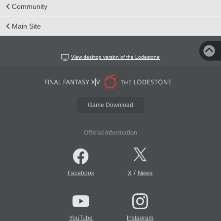
Community
Main Site
View desktop version of the Lodestone
Game Download
Official Information
/
Facebook
X
News
YouTube
Instagram