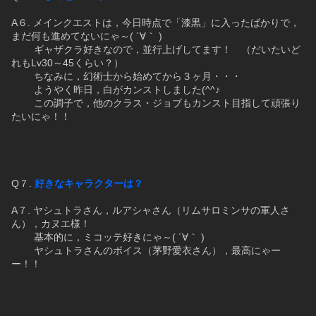
A６. メインクエストは，今日時点で「漆黒」に入ったばかりで，
まだ何も進めてないにゃ～( ´∀｀ )
　　 ギャザクラ好きなので，並行上げしてます！　（だいたいど
れもLv30～45くらい？）
　　 ちなみに，幻術士から始めてから３ヶ月・・・
　　 ようやく昨日，白がカンストしました(^^♪
　　 この調子で，他のクラス・ジョブもカンスト目指して頑張り
たいにゃ！！
Q７. 
好きなキャラクターは？
A７. ヤシュトラさん，ルアシャさん（リムサロミンサの軍人さ
ん），カヌエ様！
　　 基本的に，ミコッテ好きにゃ～( ´∀｀ )
　　 ヤシュトラさんのボイス（茅野愛衣さん），最高にゃー
ー！！