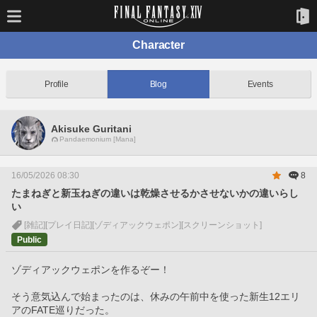
Character
Profile
Blog
Events
Akisuke Guritani
Pandaemonium [Mana]
16/05/2026 08:30
8
たまねぎと新玉ねぎの違いは乾燥させるかさせないかの違いらし
い
[雑記]
[プレイ日記]
[ゾディアックウェポン]
[スクリーンショット]
Public
ゾディアックウェポンを作るぞー！
そう意気込んで始まったのは、休みの午前中を使った新生12エリ
アのFATE巡りだった。