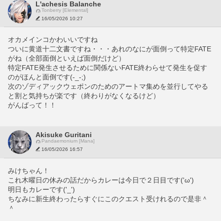
L'achesis Balanche
Tonberry [Elemental]
16/05/2026 10:27
オカメインコかわいいですね
ついに黄道十二文書ですね・・・あれのなにが面倒って特定FATE
がね（全部面倒といえば面倒だけど）
特定FATE発生させるために関係ないFATE終わらせて発生を促す
のがほんと面倒です(-_-;)
次のゾディアックウェポンのためのアートマ集めを並行してやる
と割と気持ちが楽です（終わりがなくなるけど）
がんばって！！
Akisuke Guritani
Pandaemonium [Mana]
16/05/2026 16:57
みけちゃん！
これ木曜日の休みの話だからカレーは今日で２日目です('ω')
明日もカレーです('_')
ちなみに新生終わったらすぐにこのクエスト受けれるので是非＾
＾