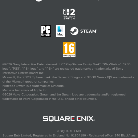
©2026 Sony Interactive Entertainment LLC."PlayStation Family Mark", "PlayStation", "PS5
logo", "PS5", "PS4 logo" and "PS4" are registered trademarks or trademarks of Sony
Interactive Entertainment Inc.
Microsoft, the XBOX Sphere mark, the Series X|S logo and XBOX Series X|S are trademarks
of the Microsoft group of companies.
Nintendo Switch is a trademark of Nintendo.
Mac is a trademark of Apple Inc.
©2026 Valve Corporation. Steam and the Steam logo are trademarks and/or registered
trademarks of Valve Corporation in the U.S. and/or other countries.
© SQUARE ENIX
Square Enix Limited, Registered in England No. 01804186 - Registered office: 240 Blackfriars