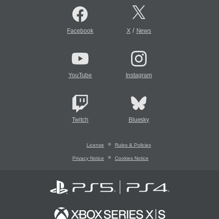
/
Facebook
X
News
YouTube
Instagram
Twitch
Bluesky
License
Rules & Policies
Privacy Notice
Cookies Notice