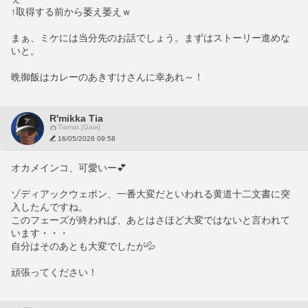
↑取得する前から萎え萎えｗ
まぁ、ミケには当分先のお話でしょう。まずはストーリー進めな
いと。
晩御飯はカレーのあきすけさんに幸あれ～！
R'mikka Tia
Tiamat [Gaia]
16/05/2026 09:58
オカメインコ、可愛いー💕
ゾディアックウェポン、一番大変だといわれる黄道十二文書に突
入したんですね。
このフェーズが終われば、あとはさほど大変ではないと言われて
います・・・
自分はそのあとも大変でしたが💦
頑張ってください！