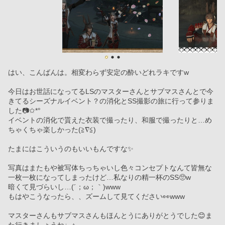
はい、こんばんは。相変わらず安定の酔いどれラキですw
今日はお世話になってるLSのマスターさんとサブマスさんとで今
きてるシーズナルイベント？の消化とSS撮影の旅に行って参りま
した📷✩*°
イベントの消化で貰えた衣装で撮ったり、和服で撮ったりと…め
ちゃくちゃ楽しかった(≧∇≦)
たまにはこういうのもいいもんですな✨️
写真はまたもや被写体ちっちゃいし色々コンセプトなんて皆無な
一枚一枚になってしまったけど…私なりの精一杯のSS🥺w
暗くて見づらいし…(´；ω；｀)www
もはやこうなったら、、ズームして見てください👀www
マスターさんもサブマスさんもほんとうにありがとうでした😊ま