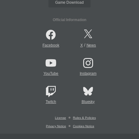
Game Download
Official Information
/
Facebook
X
News
YouTube
Instagram
Twitch
Bluesky
License
Rules & Policies
Privacy Notice
Cookies Notice