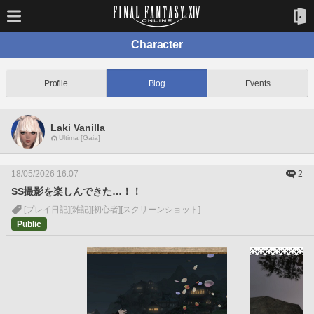
Character
Profile
Blog
Events
Laki Vanilla
Ultima [Gaia]
18/05/2026 16:07
2
SS撮影を楽しんできた…！！
[プレイ日記]
[雑記]
[初心者]
[スクリーンショット]
Public