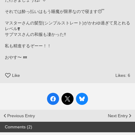
た行きましょうね♩⟡
それでは酔っ払いはもう睡魔が限界なので寝ます😴
マスターさんの髪型(シンプルストレート)がかわゆ過ぎて見とれる
レベル❣️
サブマスさんの和服も凄かった‼️
私も精進するぞーー！！
おやす〜 💤
Like
Likes:
6
Previous Entry
Next Entry
Comments (2)