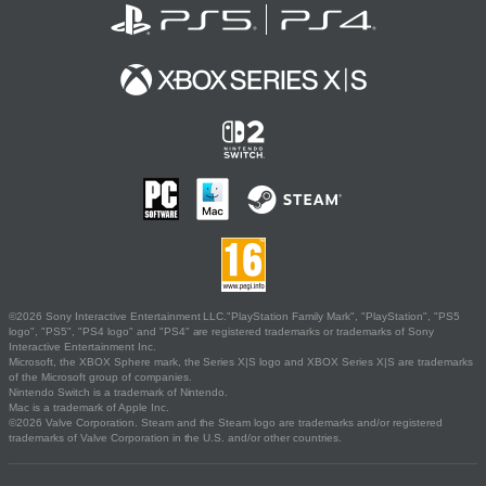
©2026 Sony Interactive Entertainment LLC."PlayStation Family Mark", "PlayStation", "PS5
logo", "PS5", "PS4 logo" and "PS4" are registered trademarks or trademarks of Sony
Interactive Entertainment Inc.
Microsoft, the XBOX Sphere mark, the Series X|S logo and XBOX Series X|S are trademarks
of the Microsoft group of companies.
Nintendo Switch is a trademark of Nintendo.
Mac is a trademark of Apple Inc.
©2026 Valve Corporation. Steam and the Steam logo are trademarks and/or registered
trademarks of Valve Corporation in the U.S. and/or other countries.