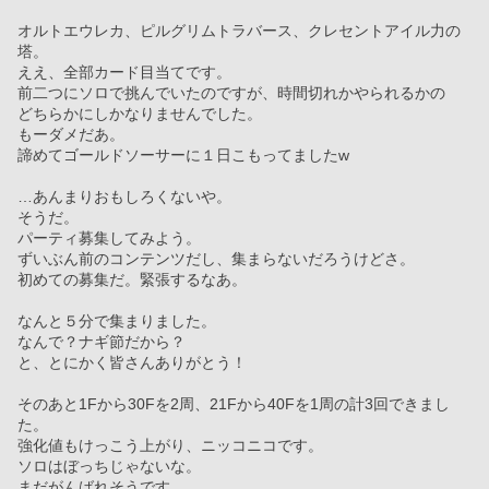
オルトエウレカ、ピルグリムトラバース、クレセントアイル力の
塔。
ええ、全部カード目当てです。
前二つにソロで挑んでいたのですが、時間切れかやられるかの
どちらかにしかなりませんでした。
もーダメだあ。
諦めてゴールドソーサーに１日こもってましたw
…あんまりおもしろくないや。
そうだ。
パーティ募集してみよう。
ずいぶん前のコンテンツだし、集まらないだろうけどさ。
初めての募集だ。緊張するなあ。
なんと５分で集まりました。
なんで？ナギ節だから？
と、とにかく皆さんありがとう！
そのあと1Fから30Fを2周、21Fから40Fを1周の計3回できまし
た。
強化値もけっこう上がり、ニッコニコです。
ソロはぼっちじゃないな。
まだがんばれそうです。