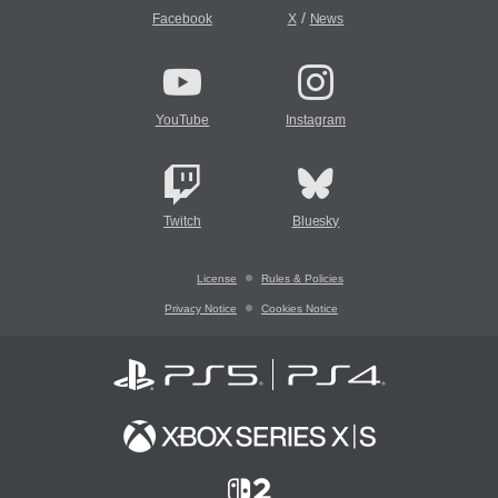
/
Facebook
X
News
YouTube
Instagram
Twitch
Bluesky
License
Rules & Policies
Privacy Notice
Cookies Notice