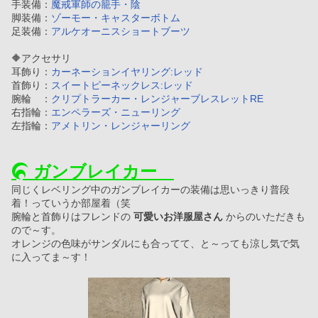
手装備：
魔戒軍師の籠手・陰
脚装備：
ゾーモー・キャスターボトム
足装備：
アルケオーニスショートブーツ
🔶アクセサリ
耳飾り：
カーネーションイヤリング:レッド
首飾り：
スイートピーネックレス:レッド
腕輪　：
クリプトラーカー・レンジャーブレスレットRE
右指輪：
エンペラーズ・ニューリング
左指輪：
アメトリン・レンジャーリング
 ガンブレイカー　
同じくレベリング中のガンブレイカーの装備は思いっきり普段
着！っていうか部屋着（笑
腕輪と首飾りはフレンドの 
可愛いお洋服屋さん
 からのいただきも
ので～す。
オレンジの色味がサンダルにも合ってて、と～っても涼し気で気
に入ってま～す！