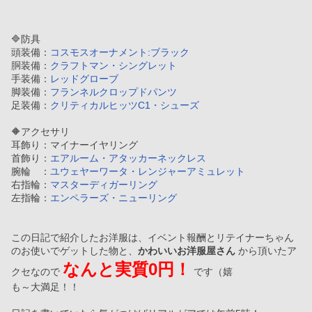
🔷防具
頭装備：
コスモスオーナメント:ブラック
胴装備：
クラフトマン・シングレット
手装備：
レッドグローブ
脚装備：
フランネルクロップドパンツ
足装備：
クリティカルヒッツC1・シューズ
🔶アクセサリ
耳飾り：マイナーイヤリング
首飾り：
エアルーム・アタッカーネックレス
腕輪　：
ユウェヤーワータ・レンジャーアミュレット
右指輪：
マスターディガーリング
左指輪：
エンペラーズ・ニューリング
この日記で紹介したお洋服は、イベント報酬とリテイナーちゃん
のお使いでゲットした物と、
かわいいお洋服屋さん
 から頂いたア
なんと実質0円！
クセなので 
 です（嬉
も～大満足！！