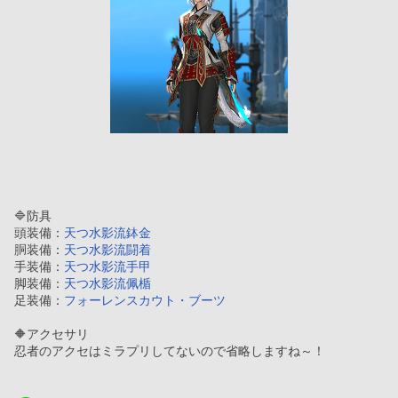
🔷防具
頭装備：
天つ水影流鉢金
胴装備：
天つ水影流闘着
手装備：
天つ水影流手甲
脚装備：
天つ水影流佩楯
足装備：
フォーレンスカウト・ブーツ
🔶アクセサリ
忍者のアクセはミラプリしてないので省略しますね～！