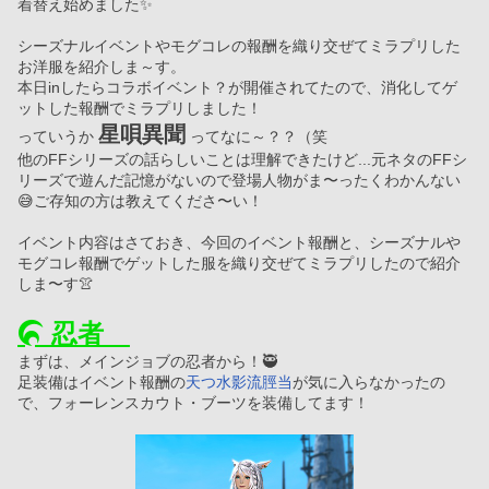
着替え始めました✨
シーズナルイベントやモグコレの報酬を織り交ぜてミラプリした
お洋服を紹介しま～す。
本日inしたらコラボイベント？が開催されてたので、消化してゲ
ットした報酬でミラプリしました！
星唄異聞
っていうか 
 ってなに～？？（笑
他のFFシリーズの話らしいことは理解できたけど...元ネタのFFシ
リーズで遊んだ記憶がないので登場人物がま〜ったくわかんない
😅ご存知の方は教えてくださ〜い！
イベント内容はさておき、今回のイベント報酬と、シーズナルや
モグコレ報酬でゲットした服を織り交ぜてミラプリしたので紹介
しま〜す👚
 忍者　
まずは、メインジョブの忍者から！🥷
足装備はイベント報酬の
天つ水影流脛当
が気に入らなかったの
で、フォーレンスカウト・ブーツを装備してます！