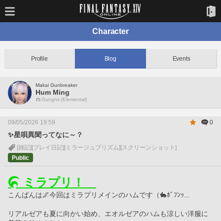
Character
Profile
Blog
Events
Makai Gunbreaker
Hum Ming
Gungnir [Elemental]
09/05/2026 19:59
0
✨星唄異聞ってなに～？
[雑記]
[プレイ日記]
[ミラージュプリズム]
[スクリーンショット]
Public
 ミラプリ！　
こんばんは🌌今回はミラプリメインのハムです（🐇ﾎﾞﾌﾝｯ...
リアルゼアも夏に向かい始め、エオルゼアのハムも涼しい洋服に