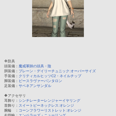
🔷防具
頭装備：
魔戒軍師の頭具・陰
胴装備：
プレーン・デイリーチュニック:オーバーサイズ
手装備：
クリティカルヒッツC2・ネイルチップ
脚装備：
ピースラヴァーパンタロン
足装備：
サベネアンサンダル
🔶アクセサリ
耳飾り：
シンチレーターレンジャーイヤリング
首飾り：
スイートピーネックレス:オレンジ
腕輪　：
コーンフラワーリストレット:オレンジ
右指輪：
エンペラーズ・ニューリング