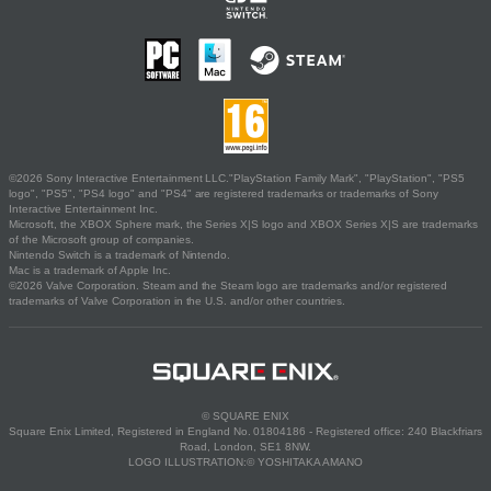
©2026 Sony Interactive Entertainment LLC."PlayStation Family Mark", "PlayStation", "PS5
logo", "PS5", "PS4 logo" and "PS4" are registered trademarks or trademarks of Sony
Interactive Entertainment Inc.
Microsoft, the XBOX Sphere mark, the Series X|S logo and XBOX Series X|S are trademarks
of the Microsoft group of companies.
Nintendo Switch is a trademark of Nintendo.
Mac is a trademark of Apple Inc.
©2026 Valve Corporation. Steam and the Steam logo are trademarks and/or registered
trademarks of Valve Corporation in the U.S. and/or other countries.
© SQUARE ENIX
Square Enix Limited, Registered in England No. 01804186 - Registered office: 240 Blackfriars
Road, London, SE1 8NW.
LOGO ILLUSTRATION:© YOSHITAKA AMANO