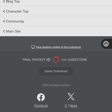
Blog Top
Character Top
Community
Main Site
View desktop version of the Lodestone
Game Download
Official Information
/
Facebook
X
News