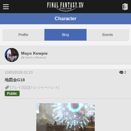
Character
Profile
Blog
Events
Mayo Kewpie
Valefor [Meteor]
10/05/2026 02:23
2
地図会G18
[プレイ日記]
[トレジャーハント]
Public