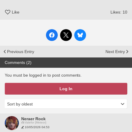
Like
Likes:
10
Previous Entry
Next Entry
Comments (2)
You must be logged in to post comments.
Log In
Neraer Rock
Valefor [Meteor]
10/05/2026 04:53