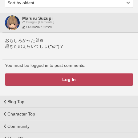
Maruru Suzupi
Gungnir [Elemental]
14/06/2026 22:28
おもしろかった🐰🎀
起きたのえらいでしょ(*'ω'*)？
You must be logged in to post comments.
Log In
Blog Top
Character Top
Community