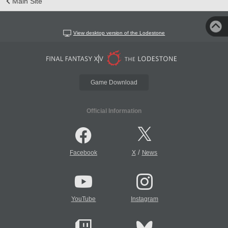
Main Site
View desktop version of the Lodestone
Game Download
Official Information
/
Facebook
X
News
YouTube
Instagram