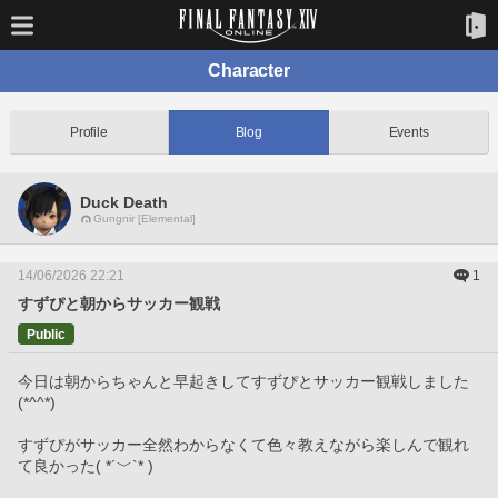
Character
Profile
Blog
Events
Duck Death
Gungnir [Elemental]
14/06/2026 22:21
1
すずぴと朝からサッカー観戦
Public
今日は朝からちゃんと早起きしてすずぴとサッカー観戦しました
(*^^*)
すずぴがサッカー全然わからなくて色々教えながら楽しんで観れ
て良かった( *´﹀`* )