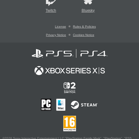
Twitch
Bluesky
License
Rules & Policies
Privacy Notice
Cookies Notice
©2026 Sony Interactive Entertainment LLC."PlayStation Family Mark", "PlayStation", "PS5