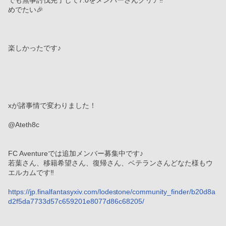
でも無事討伐完了して7.0をメンバーさんクリア‼️
めでたい🎉
楽しかったです♪
xが諸事情で変わりました！
@Ateth8c
FC Aventureでは追加メンバー募集中です♪
若葉さん、移籍希望さん、復帰さん、ベテランさんどなた様もウ
エルカムです‼️
https://jp.finalfantasyxiv.com/lodestone/community_finder/b20d8a
d2f5da7733d57c659201e8077d86c68205/