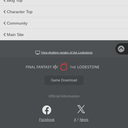
Blog Top
Character Top
Community
Main Site
View desktop version of the Lodestone
Game Download
Official Information
/
Facebook
X
News