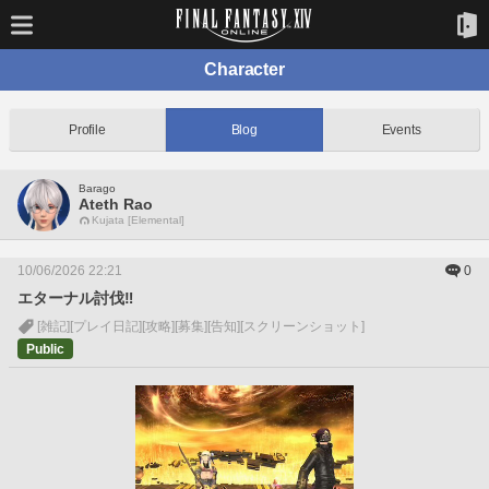
Character
Profile
Blog
Events
Barago
Ateth Rao
Kujata [Elemental]
10/06/2026 22:21
0
エターナル討伐‼️
[雑記]
[プレイ日記]
[攻略]
[募集]
[告知]
[スクリーンショット]
Public