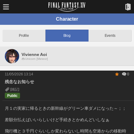
Character
Profile
Blog
Events
Vivienne Aoi
Unicorn [Meteor]
11/05/2026 13:14
0
残念なお知らせ
[雑記]
Public
月１の実家に帰るときの新幹線がグリーン車ダメになった～；；
差額分払えばいいらしいけど手続きとかめんどいしなぁ
飛行機と３千円ぐらいしか変わらないし時間も空港からの移動時