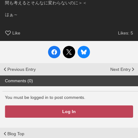
間も考えるとそんなに変わらないのに＞＜
はぁ～
Like
Likes:
5
Previous Entry
Next Entry
Comments (0)
You must be logged in to post comments.
Log In
Blog Top