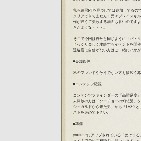
私も練習PTを見つけては参加してるの
クリアできてません！元々プレイスキル
作が遅くて失敗する場面も多いのですよ
きたような・・・。
そこで今回は自分と同じように「バトル
じっくり楽しく攻略するイベントを開催
達速度に自信がない方はご一緒にいかが
■参加条件
私のフレンドやそうでない方も幅広く募
■コンテンツ確認
コンテンツファインダーの「高難易度」
未開放の方は「ソーチョーの幻想盤」を開放
シュガルドから来た男」から「LV80
ストを進めて下さい。
■準備
youtubeにアップされている「ぬけ
ますので予めご視聴をお願いします。g