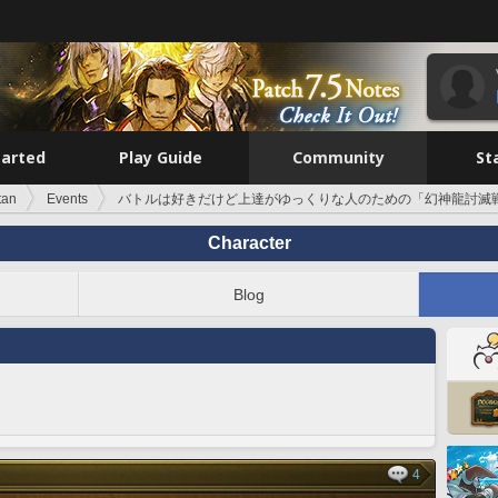
tarted
Play Guide
Community
St
tan
Events
バトルは好きだけど上達がゆっくりな人のための「幻神龍討滅
Character
Blog
4