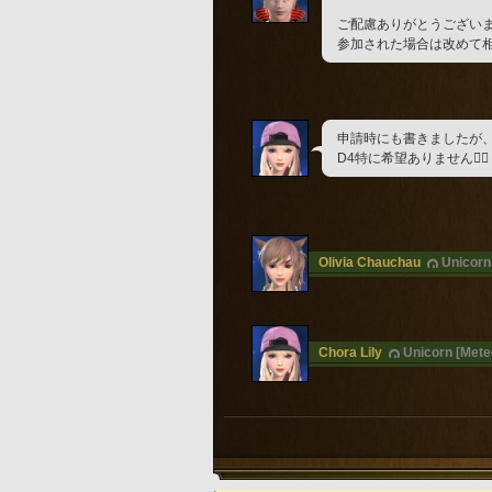
ご配慮ありがとうござい
参加された場合は改めて
申請時にも書きましたが
D4特に希望ありません🙇‍♀️
Olivia Chauchau
Unicorn
Chora Lily
Unicorn [Mete