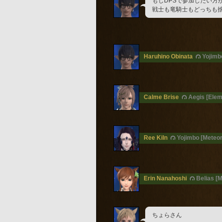
もしDPSで参加したい方
戦士も竜騎士もどっちも
Haruhino Obinata
Yojimb
Calme Brise
Aegis [Elem
Ree Kiln
Yojimbo [Meteor
Erin Nanahoshi
Belias [
ちょらさん