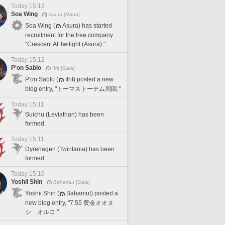
Today 15:13
Soa Wing
Asura [Mana]
Soa Wing (
Asura) has started
recruitment for the free company
"Crescent At Twilight (Asura)."
Today 15:12
P'on Sablo
Ifrit [Gaia]
P'on Sablo (
Ifrit) posted a new
blog entry, "トーマストーテム周回."
Today 15:11
Suichu (Leviathan) has been
formed.
Today 15:11
Dyrehagen (Twintania) has been
formed.
Today 15:10
Yoshii Shin
Bahamut [Gaia]
Yoshii Shin (
Bahamut) posted a
new blog entry, "7.55 黄金オオヌ
シ オルコ."