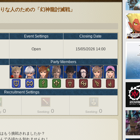
りな人のための「幻神龍討滅戦」
Event Settings
Closing Date
Open
15/05/2026 14:00
Party Members
Recruitment Settings
0
0
0
g:
Seeking:
Seeking:
はもう挑戦されましたか？
んでる頃かも知れませんね！