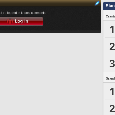
Stan
t be logged in to post comments.
Crysta
1
2
3
Grand
1
2