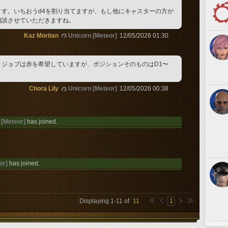
ます。いちおうd4を割り当てますが、もし他にキャスターの方が
相談させていただきますね。
Kaz Moritan
Unicorn [Meteor]
12/05/2026 01:30
、ジョブは赤を希望していますが、ポジションそのものはD1〜
Chora Lily
Unicorn [Meteor]
12/05/2026 00:38
 [Meteor]
has joined.
or]
has joined.
Displaying
1
-
11
of
11
1