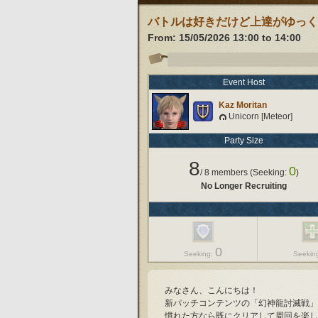
バトルは好きだけど上達がゆっく
From:
15/05/2026 13:00
to
14:00
Event Host
Kaz Moritan
Unicorn [Meteor]
Party Size
8
0
/
8
members (Seeking:
)
No Longer Recruiting
0
Seeking:
Seekin
みなさん、こんにちは！
新パッチコンテンツの「幻神龍討滅戦」
慣れた方なら既にクリアして周回を楽し