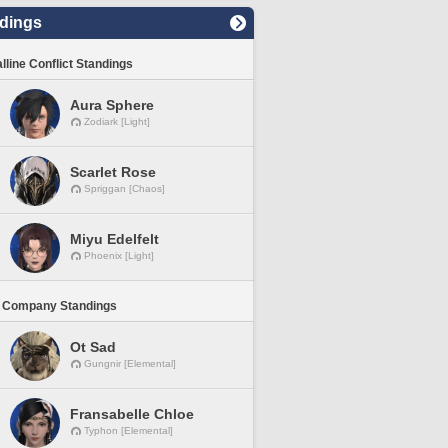
dings
lline Conflict Standings
Aura Sphere
Zodiark [Light]
Scarlet Rose
Spriggan [Chaos]
Miyu Edelfelt
Phoenix [Light]
 Company Standings
Ot Sad
Gungnir [Elemental]
Fransabelle Chloe
Typhon [Elemental]