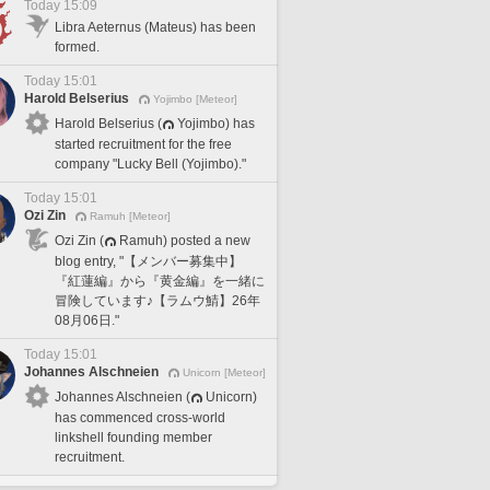
Today 15:09
Libra Aeternus (Mateus) has been
formed.
Today 15:01
Harold Belserius
Yojimbo [Meteor]
Harold Belserius (
Yojimbo) has
started recruitment for the free
company "Lucky Bell (Yojimbo)."
Today 15:01
Ozi Zin
Ramuh [Meteor]
Ozi Zin (
Ramuh) posted a new
blog entry, "【メンバー募集中】
『紅蓮編』から『黄金編』を一緒に
冒険しています♪【ラムウ鯖】26年
08月06日."
Today 15:01
Johannes Alschneien
Unicorn [Meteor]
Johannes Alschneien (
Unicorn)
has commenced cross-world
linkshell founding member
recruitment.