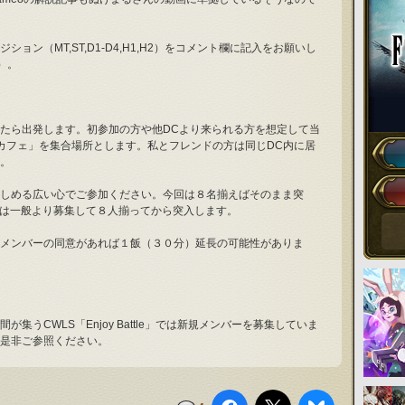
ョン（MT,ST,D1-D4,H1,H2）をコメント欄に記入をお願いし
）。
たら出発します。初参加の方や他DCより来られる方を想定して当
インカフェ」を集合場所とします。私とフレンドの方は同じDC内に居
。
しめる広い心でご参加ください。今回は８名揃えばそのまま突
たは一般より募集して８人揃ってから突入します。
メンバーの同意があれば１飯（３０分）延長の可能性がありま
集うCWLS「Enjoy Battle」では新規メンバーを募集していま
是非ご参照ください。