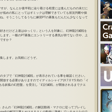
ですが、なんとか後半戦に辿り着ける程度には進んだものの未だに
が低めの私にとってはギミックは理解できていても状況判断や操
ね。そうこうしてるうちに練習PTの募集もだんだん少なくなって
好きだけど上達はゆっくり」という人を対象に、幻神龍討滅戦を
します。一般のPT募集にエントリーする勇気が持てない方や、上
ですか？
集します。お気軽にどうぞ。
のタブで「幻神龍討滅戦」が表示されている事を確認ください。
する必要がありますのでイディルシャイア(X:7.0 Y:5.9)の「イ
 とある妖狐の幻想盤」を受注し「幻討滅戦」が開放されるまでクエ
まる」さんの「幻神龍討滅戦」の解説動画・マクロに従ってプレイし
ame8の解説記事もぬけまるさんの動画に準拠しているそうなので