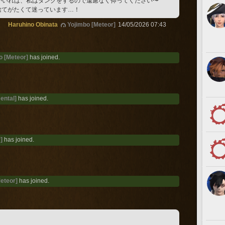
がいれば、私はタンクをするので遠慮なく仰ってください〜
捨てがたくて迷っています…！
Haruhino Obinata
Yojimbo [Meteor]
14/05/2026 07:43
o [Meteor]
has joined.
ental]
has joined.
]
has joined.
Meteor]
has joined.