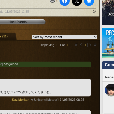
4
ate:
11/05/2026 11:35
JA
 (11)
Displaying
1
-
11
of
11
1
r]
has joined.
Comm
Recen
お好きなジョブで参加してくださいね。
Kaz Moritan
Unicorn [Meteor]
14/05/2026 08:25