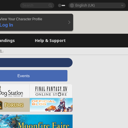
English (UK)
View Your Character Profile
Log In
andings
Help & Support
戦」
Events