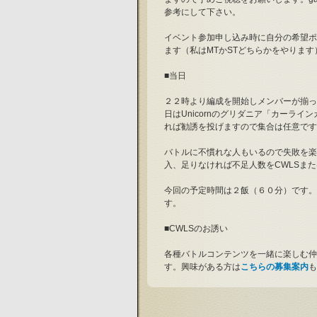
参考にして下さい。
イベント参加申し込み時に自分の希望ポジシ
ます（私はMTかSTどちらかをやります
■当日
２２時より編成を開始しメンバーが揃っ
日はUnicornのグリダニア「カーラ
れば勧誘を投げますので集合は任意です
バトルに不慣れな人もいるので失敗を楽
入、足りなければ不足人数をCWLSま
今回の予定時間は２飯（６０分）です。
す。
■CWLSのお誘い
各種バトルコンテンツを一緒に楽しむ仲間が
す。興味がある方は
こちらの募集案内
も