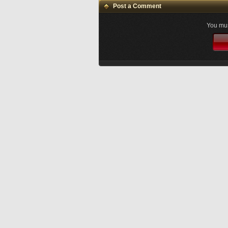
Post a Comment
You mus