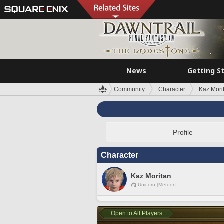
News
Getting S
Community
Character
Kaz Mori
Profile
Character
Kaz Moritan
Unicorn [Meteor]
Open to All Players