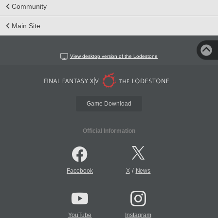
Community
Main Site
View desktop version of the Lodestone
Game Download
Official Information
/
Facebook
X
News
YouTube
Instagram