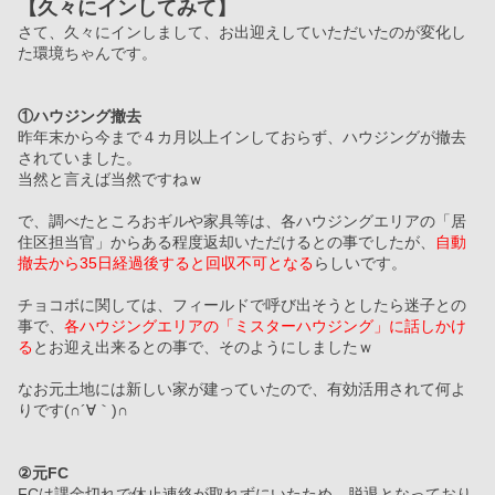
【久々にインしてみて】
さて、久々にインしまして、お出迎えしていただいたのが変化し
た環境ちゃんです。
①ハウジング撤去
昨年末から今まで４カ月以上インしておらず、ハウジングが撤去
されていました。
当然と言えば当然ですねｗ
で、調べたところおギルや家具等は、各ハウジングエリアの「居
住区担当官」からある程度返却いただけるとの事でしたが、
自動
撤去から35日経過後すると回収不可となる
らしいです。
チョコボに関しては、フィールドで呼び出そうとしたら迷子との
事で、
各ハウジングエリアの「ミスターハウジング」に話しかけ
る
とお迎え出来るとの事で、そのようにしましたｗ
なお元土地には新しい家が建っていたので、有効活用されて何よ
りです(∩´∀｀)∩
②元FC
FCは課金切れで休止連絡が取れずにいたため、脱退となっており