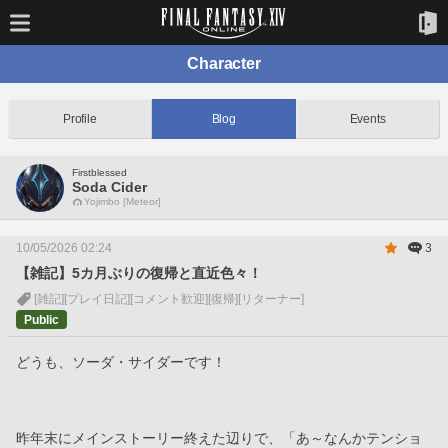
Character
Profile
Blog
Events
Firstblessed
Soda Cider
Yojimbo [Meteor]
10/05/2026 02:24
3
【雑記】5カ月ぶりの復帰と直近色々！
[雑記]
[プレイ日記]
[コメント歓迎]
[復帰]
[リターナー]
Public
どうも、ソーダ・サイダーです！
昨年末にメインストーリー終えた辺りで、「あ～なんかテンショ