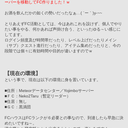
ーバーを移動してFC作りました！ｗ
お酒を飲んだかの如くの勢いだったなぁ…( ´ー｀)y-~~
とりあえずFC活動としては、今はあれこれを設けず、個人でやり
たい事をやる、何かあれば声掛け合う、といったゆる～い感じに
してます。
ログイン頻度及び時間帯だったり、レベル上げだったりメイン
（サブ）クエスト進行だったり、アイテム集めだったりと、今の
段階では個々に有効時間や目的が違いますのでｗ
【現在の環境】
という事で、現在は以下の環境に身を置いています。
■住所：Meteorデータセンター／Yojimboサーバー
■ＦＣ：Neko2Taru（暫定リーダー）
■住居：無し
■ＧＣ：黒渦団
FCハウスはFCランクが６必要との事なので、到達したら早急に決
めたいですね～。