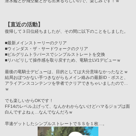
潜水艦とか飛空艇とかも出来るらしいので、楽しみです！ｗ
【直近の活動】
復帰して３日位経ちましたが、その間に以下のことをしました。
■最新メインストーリーのクリア
■ウィンダス・ザ・サードウォークのクリア
■ピルグリムトラバースでシンプルストレートを交換
■リハビリして操作感を取り戻すため、竜騎士LV1デビューｗ
最後の竜騎士デビューは、目的としては大分意味なかったなとｗ
結局おぼつかない手つきながらもメイン絡みの最新ID・ボスと、
アライアンスコンテンツを学者でクリアできちゃいましたので…
ｗ
でも楽しいからOKです！
FF14のレベル上げって、なんかわからないけどハマるジョブは面
白んですよねぇ…なんでなんだろｗ
早速ゲットしたシンプルストレートでＳＳを１枚…。