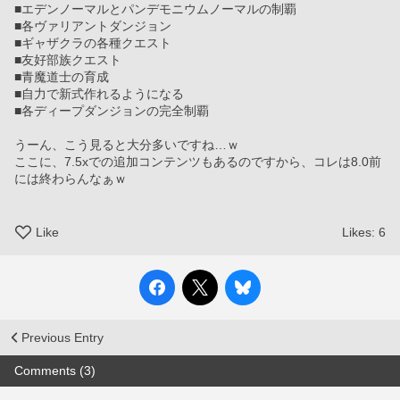
■エデンノーマルとパンデモニウムノーマルの制覇
■各ヴァリアントダンジョン
■ギャザクラの各種クエスト
■友好部族クエスト
■青魔道士の育成
■自力で新式作れるようになる
■各ディープダンジョンの完全制覇
うーん、こう見ると大分多いですね…ｗ
ここに、7.5xでの追加コンテンツもあるのですから、コレは8.0前
には終わらんなぁｗ
Like
Likes:
6
Previous Entry
Comments (3)