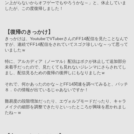
ン上がらないからオフゲーでもやろうかな～」と、休止していま
したが、この度復帰しました！
【復帰のきっかけ】
きっかけは、YoutubeでVTuberさんのFF14配信を見たことなんで
すが、連続でFF14配信をされていてスゴク珍しいな～って思って
いましたｗ
特に、アルカディア（ノーマル）配信はボクが休止して追加部分
未着手だったので、見たくても見れないジレンマにさらされてし
まし、配信見るための復帰の後押しにもなりましたｗ
それで、何かあったのかな～とFF14関連を調べてみると、パッチ
８．０の情報が出ているじゃあないですか！
難易度の段階増加だったり、エヴォルブモードだったり、キャラ
メイクの細部を調整できたりといったところが興味を惹かれまし
たね～ｗ