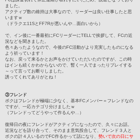
ました。
アクティブ数の維持は大事なので、リーダーは良い仕事したと思
いますｗ
（ドラクエ11SとFF7Rが悪いんや…面白いから）
で、イン後に一番最初にFCリーダーにTELLで挨拶して、FCの近
況などを聞きました。
色々あったようなので、今後のFC活動がより充実したものになる
よう祈っています！
なお、戻って来るかとお声をかけていただいたのですが、この時
はインも続くかわからないので、暫く一人でまったりプレイする
～って言ってお断りしました。
誘ってくれてありがとね！
③フレンド
ボクはフレンドが極端に少なく、基本FCメンバー＝フレンドなの
ですが、一応カテゴリ分けましたｗ
（フレンドってどうやって作るんや…）
復帰日の夜にフレンドがアクティブになったので、久々にお話。
近況などを語り合って、そのまま意気投合して、フレンド３人と
ボクの計４人いるのでFC作るかって話になり、
勢いで次の日にサ