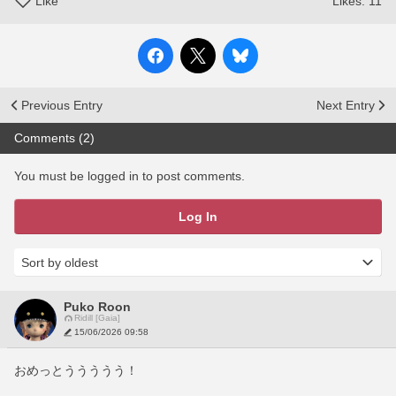
Like
Likes:
11
Previous Entry
Next Entry
Comments (2)
You must be logged in to post comments.
Log In
Puko Roon
Ridill [Gaia]
15/06/2026 09:58
おめっとううううう！