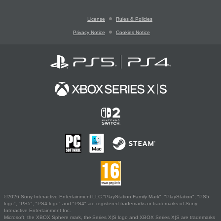
License
Rules & Policies
Privacy Notice
Cookies Notice
©2026 Sony Interactive Entertainment LLC."PlayStation Family Mark", "PlayStation", "PS5
logo", "PS5", "PS4 logo" and "PS4" are registered trademarks or trademarks of Sony
Interactive Entertainment Inc.
Microsoft, the XBOX Sphere mark, the Series X|S logo and XBOX Series X|S are trademarks