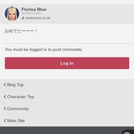
Florina Blue
Ridill [Gaia]
18/06/2026 14:06
おめでとーーー！
You must be logged in to post comments.
Log In
Blog Top
Character Top
Community
Main Site