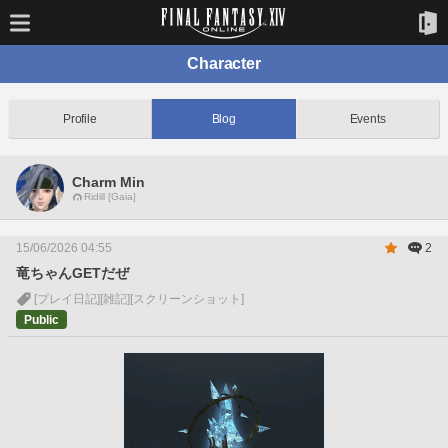
Character
Profile
Blog
Events
Charm Min
Ridill [Gaia]
15/06/2026 04:55
2
竜ちゃんGETだぜ
[プレイ日記]
[雑記]
[スクリーンショット]
Public