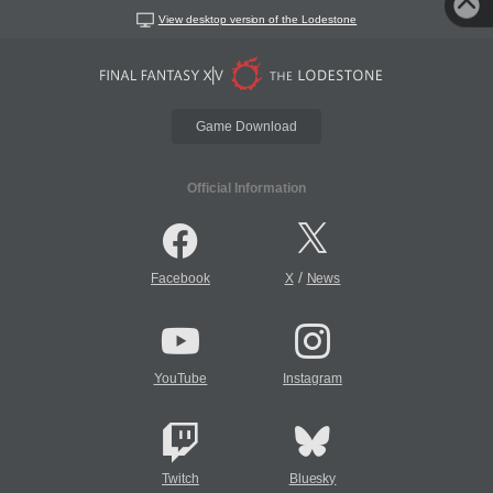
View desktop version of the Lodestone
Game Download
Official Information
/
Facebook
X
News
YouTube
Instagram
Twitch
Bluesky