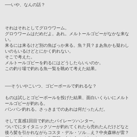
──いや、なんの話？
それはそれとしてグロウワーム。
グロウワームはだめだよ。あれ。メルトールゴビーがなかな来な
い。
来るには来るけど別の魚ばっか来る。魚？貝？まあ魚かも疑わし
いのもいるけどとにかく釣れない。
そこで考えた。
メルトールゴビーを釣るにはどうしたらいいのか。
この釣り場で釣れる魚一覧を眺めて考えた結果。
──そういやこいつ、ゴビーボールで釣れるな？
ものは試しとゴビーボールを投げた結果、面白いくらいにメルト
ールゴビーが釣れる。
バンバン釣れる。さっきまでのあれは何だったんだ。
そして直感1回目で釣れたパイレーツハンター。
ついでにタイタニックソーが釣れてくれたら売れたんだけどなと
後ろ髪を引かれながらコスタ・デル・ソル…え？中央森林が雷？