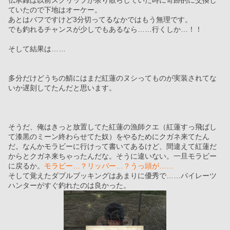
伝承録は以前スクリップが余り散らしていた時に奇跡的に交換し
ていたので下地はオーケー。
あとはバフですけど3分切ってるなかではもう無理です。
でも釣れるチャンスが少しでもあるなら……行くしか…！！
そして結果は……
多分だけどうちの鯖にはまだ紅蓮のヌシってものが実装されてな
いか遅刻してたんだと思います。
そうだ、俺はきっと放置してた紅蓮の漁師クエ（紅蓮すっ飛ばし
て漆黒のミーン終わらせてた奴）をやるためにクガネ来てたん
だ。なんかモラビーに行けって書いてあるけど、間違えて紅蓮だ
からとクガネ来ちゃったんだな。そうに違いない。一旦モラビー
に戻るか。
モラビー…？リッパー…？うっ頭が……
そして覚えたダブルブッキングはあまりに優秀で……パイレーツ
ハンターがすぐ釣れたのは良かった。