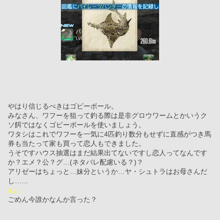
やはり信じるべきはゴビーボール。
みなさん、ワフーを狙って釣る際は是非グロウワームとかいうク
ソ餌ではなくゴビーボールを使いましょう。
ワタシはこれでワフーを一気に4匹釣り数分もせずに直感がつき馬
券も当たって家も買って恋人もできました。
うそですハウス抽選はまだ結果出てないですし恋人ってなんです
か？エメ？公？グ…(ネタバレ配慮いる？)？
アリゼーはちょっと…妹分というか…ヤ・シュトラはお母さんだ
し……
友よ…
ごめん今誰かなんか言った？