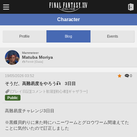
Character
Profile
Blog
Events
Mammeteer
Matuba Moriya
Fenrir [Gaia]
19/05/2026 03:52
0
そうだ、高難易度をやろう🎣 3日目
[プレイ日記]
[コメント歓迎]
[初心者]
[ギャザラー]
Public
高難易度チャレンジ3日目
※黒蝶貝釣りに来た時にハニーワームとグロウワーム間違えてた
ことに気付いたので訂正しました