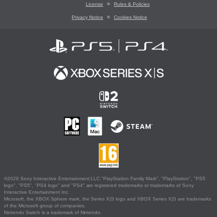
License
Rules & Policies
Privacy Notice
Cookies Notice
©2026 Sony Interactive Entertainment LLC."PlayStation Family Mark", "PlayStation", "PS5
logo", "PS5", "PS4 logo" and "PS4" are registered trademarks or trademarks of Sony
Interactive Entertainment Inc.
Microsoft, the XBOX Sphere mark, the Series X|S logo and XBOX Series X|S are trademarks
of the Microsoft group of companies.
Nintendo Switch is a trademark of Nintendo.