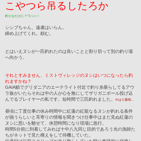
こやつら吊るしたろか
釣りなだけに？ワハハ！
シシプちゃん、遠慮はいらん。
締め上げてくれ。頼む。
とはいえヌシが一匹釣れたのは良いことと割り切って別の釣り場
へ向かう。
それとすみません、ミストヴィレッジのヌシはいつになったら釣
れますかね？
GAIA鯖でグリダニアのエーテライト付近で釣り糸垂らしてるアウ
ラ族がいたらそれは中の人が心を無にしてザリガニボール投げ込
んでるプレイヤーの私です。短時間で三匹釣れました。
やはり最弱…
昼頃に丁度仕事の休み時間中に紅蓮の紅龍なるヌシが釣れる条件
が揃うらしいと耳寄りの情報を聞きつけ仕事中はまだ見ぬ紅蓮の
ヌシに思いを馳せて、休憩時間になり現場に急行。
時間5分前に到着してみれば十中八九同じ目的であろう光の漁師た
ちがネットで見た構えをして待機していた。