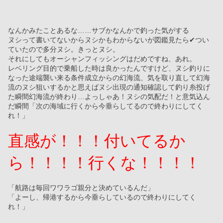
なんかみたことあるな……サブかなんかで釣った気がする
ヌシって書いてないからヌシかもわからないが図鑑見たら✔つい
ていたので多分ヌシ。きっとヌシ。
それにしてもオーシャンフィッシングはだめですね、あれ。
レベリング目的で乗船した時は良かったんですけど、ヌシ釣りに
なった途端襲い来る条件成立からの幻海流、気を取り直して幻海
流のヌシ狙いするかと思えばヌシ出現の通知確認して釣り糸投げ
た瞬間幻海流が終わり…よっしゃあ！ヌシの気配だ！と意気込ん
だ瞬間「次の海域に行くから今垂らしてるので終わりにしてく
れ！」
直感が！！！付いてるか
ら！！！！行くな！！！！
「航路は毎回ワワラゴ親分と決めているんだ」
「よーし、帰港するから今垂らしているので終わりにしてく
れ！」