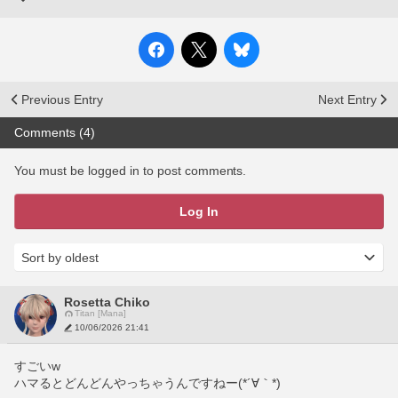
Previous Entry
Next Entry
Comments (4)
You must be logged in to post comments.
Log In
Rosetta Chiko
Titan [Mana]
10/06/2026 21:41
すごいw
ハマるとどんどんやっちゃうんですねー(*´∀｀*)