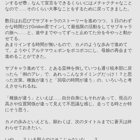
ンするぜ😎」なんて宣言をできるくらいにはメチャクチャなこと
なので……そのくらい大事なことをするために戻ってきました。
数日はお忍びでサブキャラのストーリーを進めつつ、１日のわず
かな時間だけGridon君でインして最低限の活動をしてサブキャラ
の旅へ……と。途中までやってずっと止めてた分を今やっと動か
せてる。
あまりインする時間が無いもので、カメのような歩みで進めて
て。ようやくアルテマウェポンをボコボコにし、母娘の再会まで
進めることができた。
サブキャラ進めてて、とある蛮神を倒していつも通り暁本部に戻
ったら「例のアレ」で、あれっこんなタイミングだっけ！？と思
った次第。種族が違うと「回収の時間が違う」の、いろいろと考
えさせられるね。
「種族が違う」といえば……自分自身にもそれがあって、視点の
高さや位置関係が違って見えて不思議な感じ。走ってる時とか特
にそう思う。
カメの歩みといえども、願わくば、次のタイトルまでに蒼天は終
わらせておきたい。
いや……？ いま願うのはそこじゃないな……？