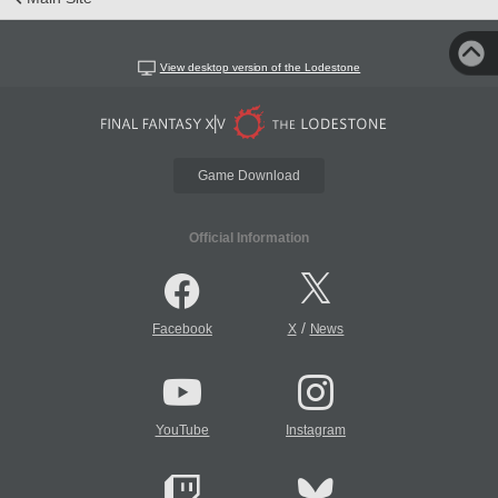
View desktop version of the Lodestone
Game Download
Official Information
/
Facebook
X
News
YouTube
Instagram