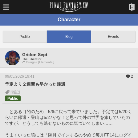
Character
Profile
Blog
Events
Gridon Sept
The Liberator
Gungnir [Elemental]
09/05/2026 19:41
2
予定より２週間も早かった帰還
[雑記]
Public
　とある目的のため、5/6に戻って来ていました。予定では5/20く
らいに帰還・登山は5/27かな！と思って外の世界を旅していたの
ですが、どうしても逃せないものに気づいてしまい……
うまくいった暁には「隔月でインするのやめて毎月FF14にログイ