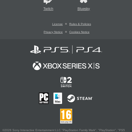
Twitch
Bluesky
License
Rules & Policies
Privacy Notice
Cookies Notice
©2026 Sony Interactive Entertainment LLC."PlayStation Family Mark", "PlayStation", "PS5