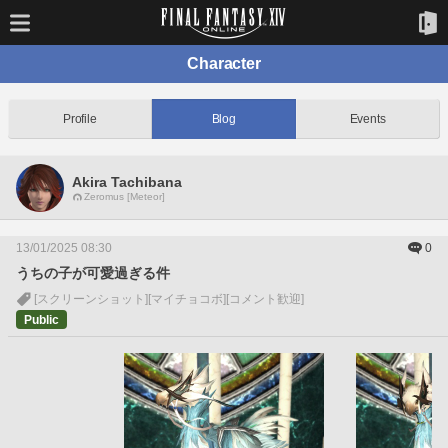
Character
Profile
Blog
Events
Akira Tachibana
Zeromus [Meteor]
13/01/2025 08:30
0
うちの子が可愛過ぎる件
[スクリーンショット]
[マイチョコボ]
[コメント歓迎]
Public