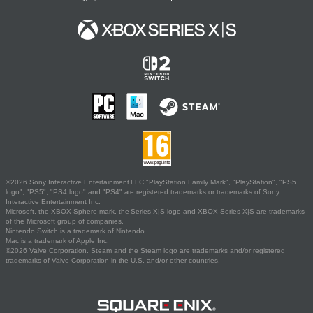
©2026 Sony Interactive Entertainment LLC."PlayStation Family Mark", "PlayStation", "PS5
logo", "PS5", "PS4 logo" and "PS4" are registered trademarks or trademarks of Sony
Interactive Entertainment Inc.
Microsoft, the XBOX Sphere mark, the Series X|S logo and XBOX Series X|S are trademarks
of the Microsoft group of companies.
Nintendo Switch is a trademark of Nintendo.
Mac is a trademark of Apple Inc.
©2026 Valve Corporation. Steam and the Steam logo are trademarks and/or registered
trademarks of Valve Corporation in the U.S. and/or other countries.