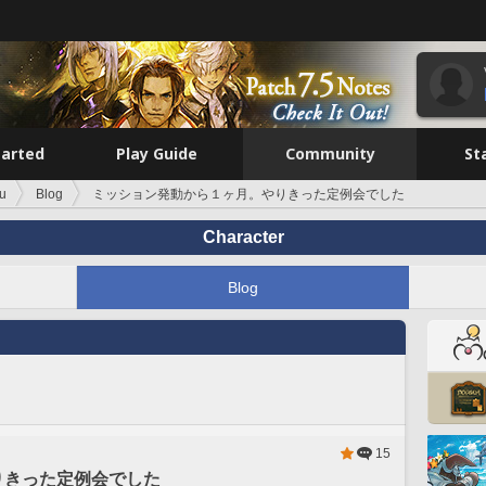
tarted
Play Guide
Community
St
u
Blog
ミッション発動から１ヶ月。やりきった定例会でした
Character
Blog
15
りきった定例会でした