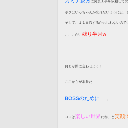
カミナ親方
に突貫工事を依頼して
ボクはいっちゃんが忘れないようにと、
そして、１１日INするかもしれないので
残り半月w
、、、が、
何とか間に合わせよう！
ここからが本番だ！
BOSSのために
……。
楽しい世界
笑顔
ココは
だね、と