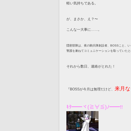
軽い気持ちである。
が、まさか、え？〜
こんな一大事に……。
隠密部隊は、夜の騎兵隊創設者、BOSSこと、
警護を兼ねてコミュニケーションを取っていたと
それから数日、連絡がとれた！
来月な
『BOSSが今月は無理だけど、
ｷﾀ━━ヾ(≧∀≦)ﾉ━━!!