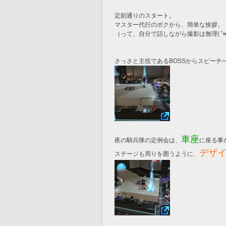
定刻通りのスタート。
マスター代行のボクから、簡単な挨拶。
（って、自分で話しながら撮影は無理( ˘•
さっさと主役であるBOSSからスピーチへ
車座
夜の騎兵隊の定例会は、
に座る事
デザ
ステージも周りを囲うように、