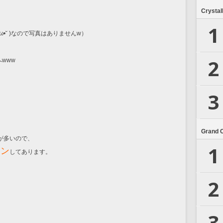
Crystal
1
ω•˘ )なので写真はありませんw）
2
www
3
Grand 
が多いので、
1
イン
してあります。
2
3