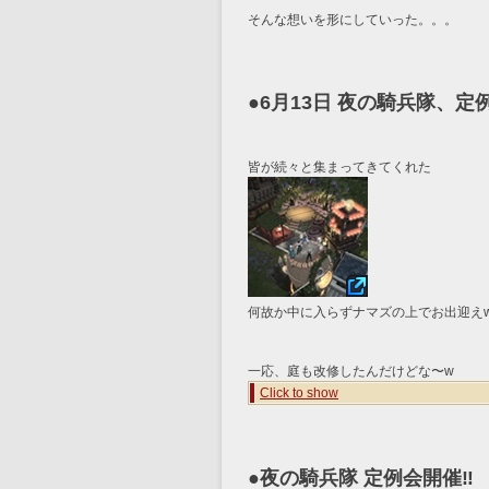
そんな想いを形にしていった。。。
●6月13日 夜の騎兵隊、
皆が続々と集まってきてくれた
何故か中に入らずナマズの上でお出迎え
一応、庭も改修したんだけどな〜w
Click to show
●夜の騎兵隊 定例会開催‼️