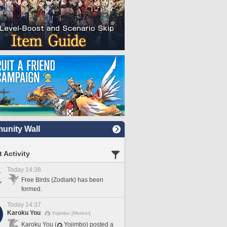
nity Wall
 Activity
Today 14:38
Free Birds (Zodiark) has been
formed.
Today 14:37
Karoku You
Yojimbo [Meteor]
Karoku You (
Yojimbo) posted a