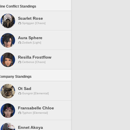
line Conflict Standings
Scarlet Rose
Spriggan [Chaos]
Aura Sphere
Zodiark [Light]
Resilla Frostflow
Cerberus [Chaos]
Company Standings
Ot Sad
Gungnir [Elemental]
Fransabelle Chloe
Typhon [Elemental]
Ennet Akoya