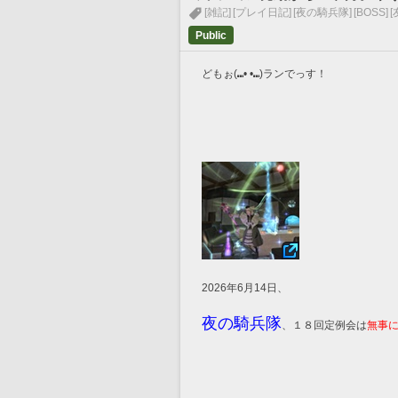
[雑記]
[プレイ日記]
[夜の騎兵隊]
[BOSS]
[
Public
どもぉ(⑉• •⑉)ランでっす！
2026年6月14日、
夜の騎兵隊
、１８回定例会は
無事