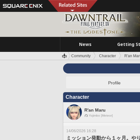
News
Getting S
Community
Character
R'an Mar
Profile
Character
R'an Maru
Yojimbo [Meteor]
14/06/2026 16:28
ミッション発動から１ヶ月。や