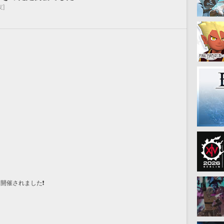
友]
に
開催されました❗️