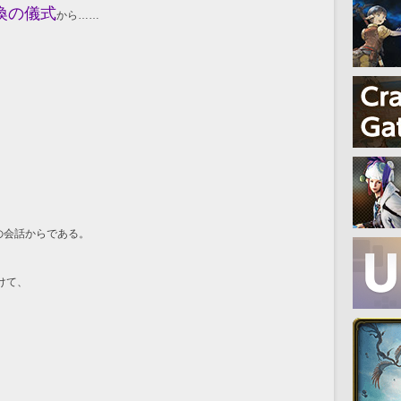
喚の儀式
から……
の会話からである。
けて、