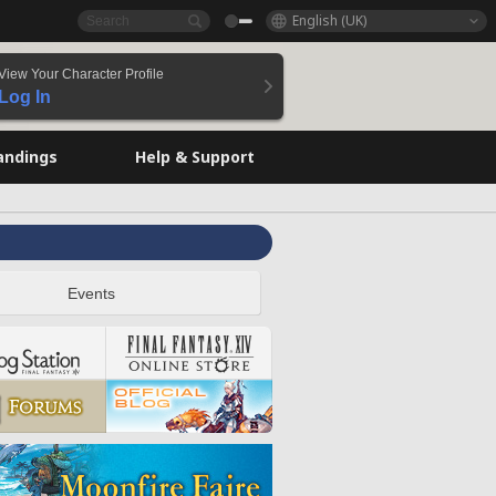
English (UK)
View Your Character Profile
Log In
andings
Help & Support
Events