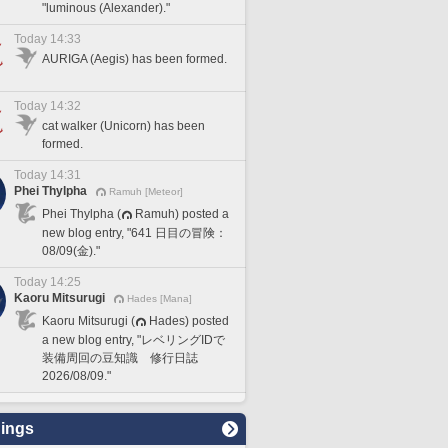
"luminous (Alexander)."
Today 14:33
AURIGA (Aegis) has been formed.
Today 14:32
cat walker (Unicorn) has been
formed.
Today 14:31
Phei Thylpha
Ramuh [Meteor]
Phei Thylpha (
Ramuh) posted a
new blog entry, "641 日目の冒険：
08/09(金)."
Today 14:25
Kaoru Mitsurugi
Hades [Mana]
Kaoru Mitsurugi (
Hades) posted
a new blog entry, "レベリングIDで
装備周回の豆知識 修行日誌
2026/08/09."
ings