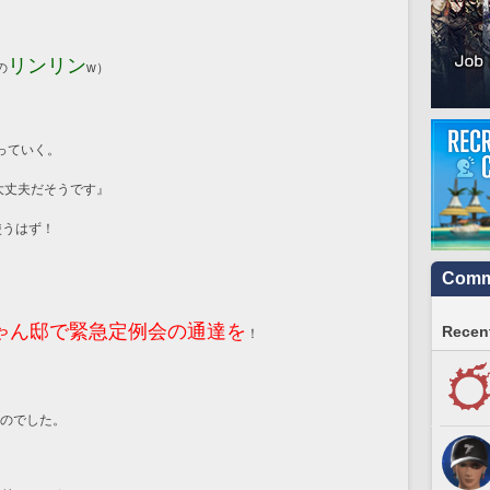
リンリン
の
w）
っていく。
大丈夫だそうです』
使うはず！
Commu
ちゃん邸で緊急定例会の通達を
Recent
！
のでした。