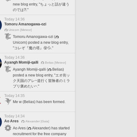
new blog entry, "ちょっと話が違う
のでは⁈."
Today 14:36
Tomoru Amanogawa-ozi
Unicorn [Meteor]
Tomoru Amanogawa-ozi (
Unicorn) posted a new blog entry,
"コレぞ『魔の塔』😵💦."
Today 14:36
Ayangh Momiji-qalli
Belias [Meteor]
Ayangh Momiji-qalli (
Belias)
posted a new blog entry, "エオ街ッ
ク天国のアレ~道行く冒険者のミラ
プリ褒めたい~."
Today 14:35
Me w (Belias) has been formed.
Today 14:34
Ao Ares
Alexander [Gaia]
Ao Ares (
Alexander) has started
recruitment for the free company