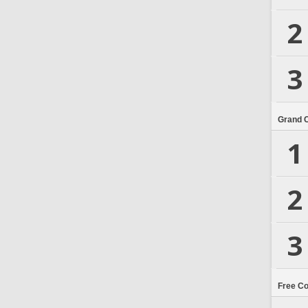
2
3
Grand 
1
2
3
Free C