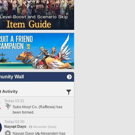
nity Wall
 Activity
Today 03:31
Subs Ahoy! Co. (Rafflesia) has
been formed.
Today 03:30
Nayupi Dayo
Alexander [Gaia]
Nayupi Dayo (
Alexander) has