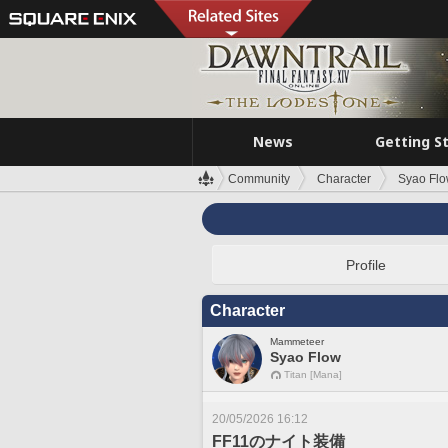
News
Getting S
Community
Character
Syao Fl
Profile
Character
Mammeteer
Syao Flow
Titan [Mana]
20/05/2026 16:12
FF11のナイト装備