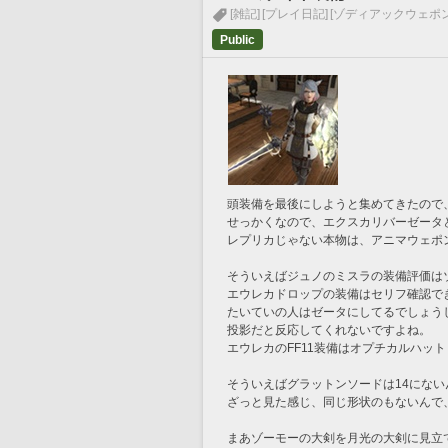
[雑記]
[プレイ日記]
[ゾディアックウェポン
Public
頭装備を最後にしようと集めてきたので
せっかくなので、エクスカリバーゼータ
レプリカじゃない本物は、アニマウェポ
そういえばジュノのミスラの装備評価は
エウレカドロップの装備はセリフ確認で
たいていの人はゼータにしてるでしょう
投影だと反応してくれないですよね。
エウレカのFF11装備はオプチカルハッ
そういえばグラットンソードは14にない
ざっと見た感じ、同じ形状のもないんで
まあゾーモーの大剣を月光の大剣に見立