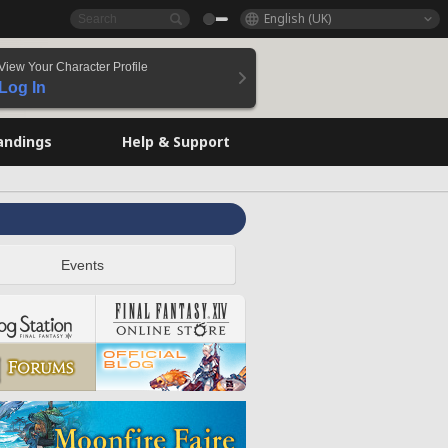
English (UK)
View Your Character Profile
Log In
andings
Help & Support
Events