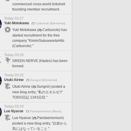
commenced cross-world linkshell
founding member recruitment.
Today 03:27
Yuki Motokawa
Carbuncle [Elemental]
Yuki Motokawa (
Carbuncle) has
started recruitment for the free
company "KiminiSukuwaretaHibi
(Carbuncle)."
Today 03:26
GREEN NERVE (Hades) has been
formed.
Today 03:25
Utuki Airine
Gungnir [Elemental]
Utuki Airine (
Gungnir) posted a
new blog entry, "私のエオルゼア
TODO日記 1343日目."
Today 03:24
Lue Nyarue
Pandaemonium [Mana]
Lue Nyarue (
Pandaemonium)
posted a new blog entry, "以前から
気にはなっていること."