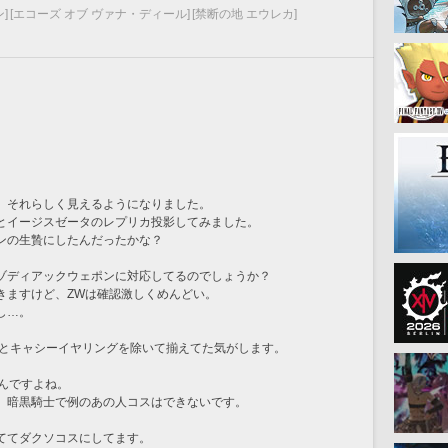
]
[エコーズ オブ ヴァナ・ディール]
[禁断の地 エウレカ]
、それらしく見えるようになりました。
とイージスゼータのレプリカ投影してみました。
ンの生贄にしたんだったかな？
ゾディアックウェポンに対応してるのでしょうか？
きますけど、ZWは確認激しくめんどい。
し…。
トとキャシーイヤリングを除いて揃えてた気がします。
んですよね。
、暗黒騎士で例のあの人コスはできないです。
ててダクソコスにしてます。