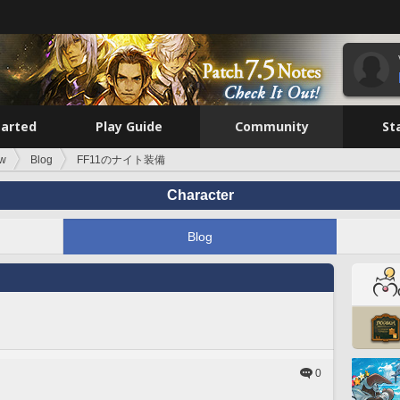
tarted
Play Guide
Community
St
ow
Blog
FF11のナイト装備
Character
Blog
0