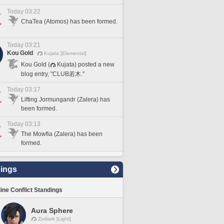
Today 03:22
ChaTea (Atomos) has been formed.
Today 03:21
Kou Gold
Kujata [Elemental]
Kou Gold (
Kujata) posted a new
blog entry, "CLUB若木."
Today 03:17
Lifting Jormungandr (Zalera) has
been formed.
Today 03:13
The Mowfia (Zalera) has been
formed.
ings
line Conflict Standings
Aura Sphere
Zodiark [Light]