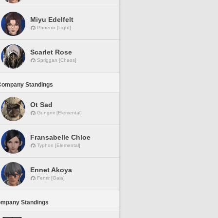
Miyu Edelfelt
Phoenix [Light]
Scarlet Rose
Spriggan [Chaos]
Company Standings
Ot Sad
Gungnir [Elemental]
Fransabelle Chloe
Typhon [Elemental]
Ennet Akoya
Fenrir [Gaia]
ompany Standings