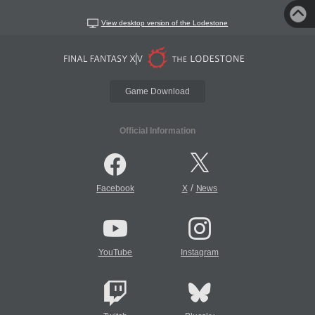
View desktop version of the Lodestone
Game Download
Official Information
/
Facebook
X
News
YouTube
Instagram