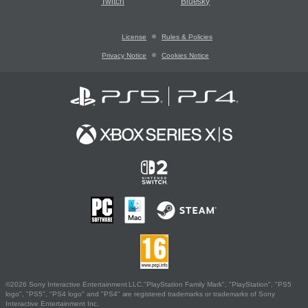
Twitch
Bluesky
License
Rules & Policies
Privacy Notice
Cookies Notice
©2026 Sony Interactive Entertainment LLC."PlayStation Family Mark", "PlayStation", "PS5
logo", "PS5", "PS4 logo" and "PS4" are registered trademarks or trademarks of Sony
Interactive Entertainment Inc.