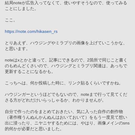
結局noteが広告入ってなくて、使いやすそうなので、使ってみる
ことにしました。
ここ。
https://note.com/hikasen_rs
とりあえず、ハウジングやミラプリの画像を上げていこうかな、
と思います。
noteはxとかと違って、記事にできるので、2箇所で同じこと書く
のもめんどくさいので、ハウジングとミラプリ関連は、あっちで
更新することになるかも。
こっちへは、何か投稿した時に、リンク貼るくらいですかね。
ハウジンガーというほどでもないので、noteまで行って見てくだ
さる方がどれだけいらっしゃるか、わかりませんが。
自分で作ったのをまとめておきたい、気に入った自作の創作物
（著作権うんぬんかんぬんはおいておいて）をもう一度見て想い
出に浸ったり、ニヤニヤするためには、やはり、画像メインのsns
的何かが必要だと思いました。