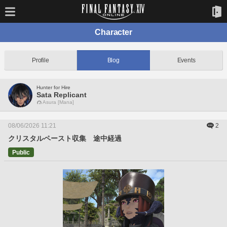
Character
Profile
Blog
Events
Hunter for Hire
Sata Replicant
Asura [Mana]
08/06/2026 11:21
2
クリスタルペースト収集 途中経過
Public