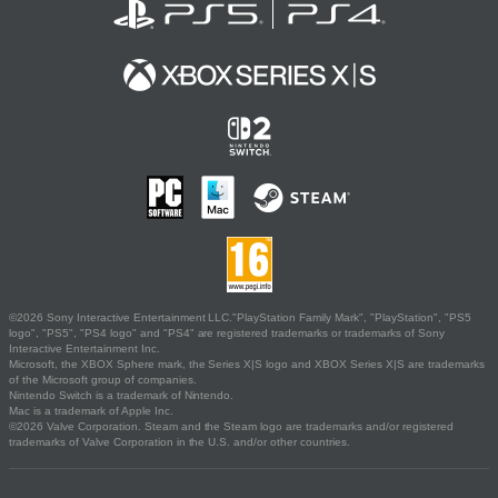
©2026 Sony Interactive Entertainment LLC."PlayStation Family Mark", "PlayStation", "PS5
logo", "PS5", "PS4 logo" and "PS4" are registered trademarks or trademarks of Sony
Interactive Entertainment Inc.
Microsoft, the XBOX Sphere mark, the Series X|S logo and XBOX Series X|S are trademarks
of the Microsoft group of companies.
Nintendo Switch is a trademark of Nintendo.
Mac is a trademark of Apple Inc.
©2026 Valve Corporation. Steam and the Steam logo are trademarks and/or registered
trademarks of Valve Corporation in the U.S. and/or other countries.