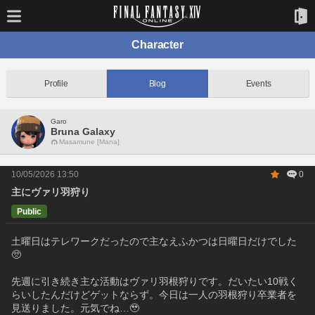
Character
Profile
Blog
Events
Garo
Bruna Galaxy
Masamune [Mana]
10/05/2026 13:50
0
主にヴァリ羽狩り
Public
土曜日はテレワークだったので主なえふかつは日曜日だけでした
🥺
先週に引き続き主な活動はヴァリ羽根狩りです。だいたい10戦く
らいしたんだけどゲットならず。今日は一人の羽根狩り卒業者を
見送りました。元気でね…🥹