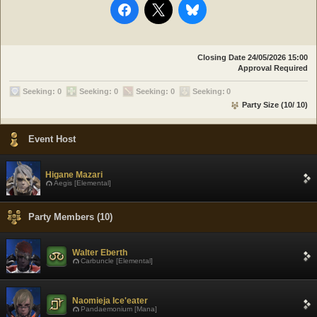
Closing Date
24/05/2026 15:00
Approval Required
Seeking: 0
Seeking: 0
Seeking: 0
Seeking: 0
Party Size (10/ 10)
Event Host
Higane Mazari
Aegis [Elemental]
Party Members (10)
Walter Eberth
Carbuncle [Elemental]
Naomieja Ice'eater
Pandaemonium [Mana]