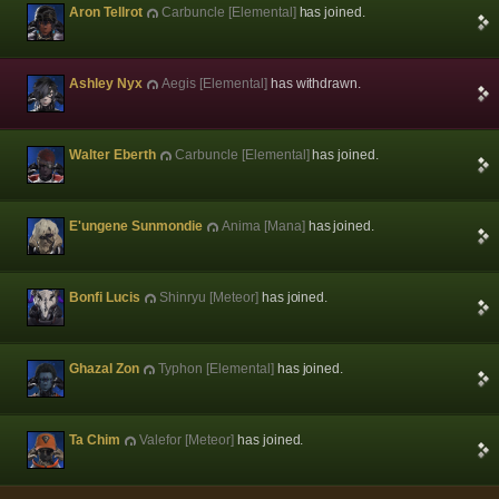
Aron Tellrot
Carbuncle [Elemental]
has joined.
Ashley Nyx
Aegis [Elemental]
has withdrawn.
Walter Eberth
Carbuncle [Elemental]
has joined.
E'ungene Sunmondie
Anima [Mana]
has joined.
Bonfi Lucis
Shinryu [Meteor]
has joined.
Ghazal Zon
Typhon [Elemental]
has joined.
Ta Chim
Valefor [Meteor]
has joined.