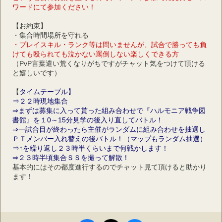
ワードにて参加ください！
【お約束】
・集合時間場所を守れる
・プレイスキル・ランク等は問いませんが、試合で勝っても負
けても殴られても泣かない罵倒しない楽しくできる方
（PvP言葉遣い荒くなりがちですがチャット気をつけて頂ける
と嬉しいです）
【
タイムテーブル】
⇒２２時現地集合
⇒まずは募集に入って貰った組み合わせで『ハルモニア戦争図
書館』を１0～15分見学の後入り直してバトル！
⇒一試合目が終わったら主催がランダムに組み合わせを抽選し
ＰＴメンバー入れ替えの後バトル！（マップもランダム抽選）
⇒↑を繰り返し２３時半くらいまで何戦かします！
⇒２３時半頃集合ＳＳを撮って解散！
基本的にはその都度進行するのでチャット見て頂けると助かり
ます！