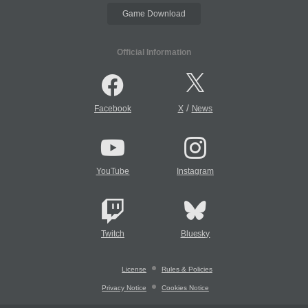
Game Download
Official Information
/
Facebook
X
News
YouTube
Instagram
Twitch
Bluesky
License
Rules & Policies
Privacy Notice
Cookies Notice