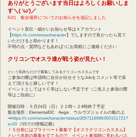
ありがとうございます当日はよろしくお願いしま
す＼( 'ω')／
5/21　集合場所についてのお知らせを追記しました
イベント宣伝・細かいお知らせ等はＸアカウント
【
https://x.com/snowcharacter
】でしますので良かったら見て
いただけると助かります！
不明の点・質問などもあれば↑にお気軽にご連絡ください
クリコンでオスラ達が戦う姿が見たい！
という気持ちだけで募集してみるクリコンカスタムです
ご参加の際は申請時に自分が出せそうなJobをコメント等で添
えて頂けると嬉しいです！
イベントとしてはＶＣ等はしない予定です（ご友人と参加の際
等はご自由に）
開催日時：５月24日（日）２２時～２4時終了予定
集合場所：ElementalDC　Aegis　ウルヴズジェイルの船の上
⇒
https://x.com/snowcharacter/status/2057116886350151721?
s=20
（SSでの情報記載）
！５分前にはプライベート募集で【オスラクリコンカスタム】
という名前の募集を立てるので、イベント参加時に見れるパス