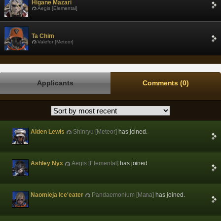
Higane Mazari
Aegis [Elemental]
Ta Chim
Valefor [Meteor]
Applicants
Comments (0)
Aiden Lewis
Shinryu [Meteor]
has joined.
Ashley Nyx
Aegis [Elemental]
has joined.
Naomieja Ice'eater
Pandaemonium [Mana]
has joined.