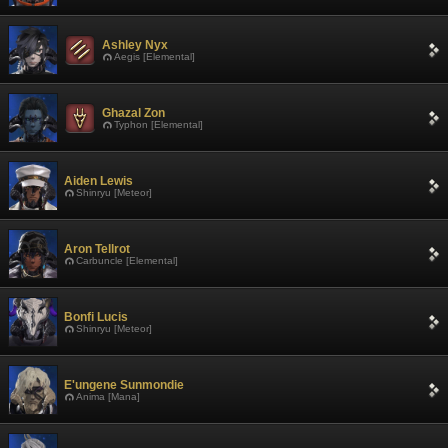
Ashley Nyx
Aegis [Elemental]
Ghazal Zon
Typhon [Elemental]
Aiden Lewis
Shinryu [Meteor]
Aron Tellrot
Carbuncle [Elemental]
Bonfi Lucis
Shinryu [Meteor]
E'ungene Sunmondie
Anima [Mana]