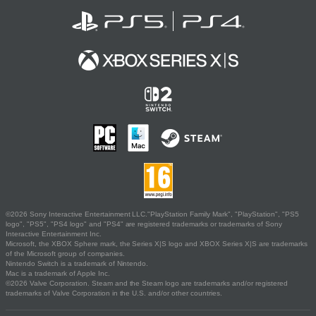
©2026 Sony Interactive Entertainment LLC."PlayStation Family Mark", "PlayStation", "PS5
logo", "PS5", "PS4 logo" and "PS4" are registered trademarks or trademarks of Sony
Interactive Entertainment Inc.
Microsoft, the XBOX Sphere mark, the Series X|S logo and XBOX Series X|S are trademarks
of the Microsoft group of companies.
Nintendo Switch is a trademark of Nintendo.
Mac is a trademark of Apple Inc.
©2026 Valve Corporation. Steam and the Steam logo are trademarks and/or registered
trademarks of Valve Corporation in the U.S. and/or other countries.