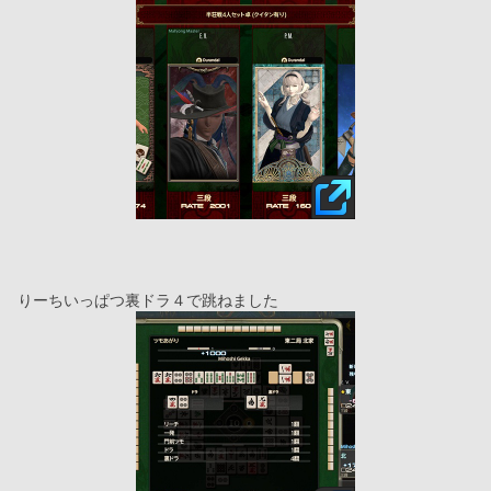
りーちいっぱつ裏ドラ４で跳ねました