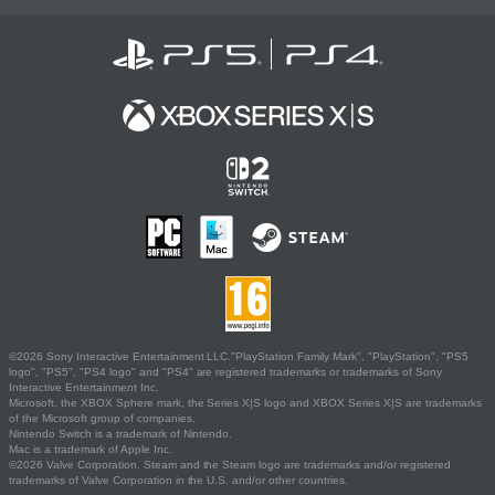
©2026 Sony Interactive Entertainment LLC."PlayStation Family Mark", "PlayStation", "PS5
logo", "PS5", "PS4 logo" and "PS4" are registered trademarks or trademarks of Sony
Interactive Entertainment Inc.
Microsoft, the XBOX Sphere mark, the Series X|S logo and XBOX Series X|S are trademarks
of the Microsoft group of companies.
Nintendo Switch is a trademark of Nintendo.
Mac is a trademark of Apple Inc.
©2026 Valve Corporation. Steam and the Steam logo are trademarks and/or registered
trademarks of Valve Corporation in the U.S. and/or other countries.