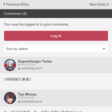
Previous Entry
Next Entry
Comments (4)
You must be logged in to post comments.
Log In
Supercharger Turbo
Ultima [Gaia]
11/05/2026 23:37
24時間耐久麻雀🀄️
Tau Micrya
Ridill [Gaia]
12/05/2026 02:29