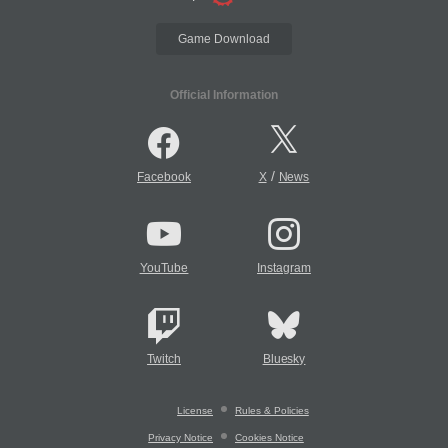
Game Download
Official Information
/
Facebook
X
News
YouTube
Instagram
Twitch
Bluesky
License
Rules & Policies
Privacy Notice
Cookies Notice