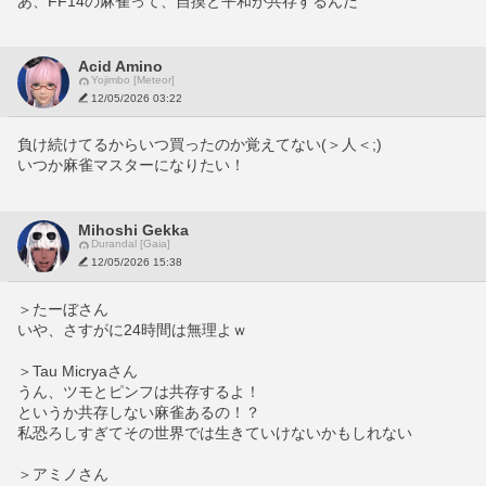
あ、FF14の麻雀って、自摸と平和が共存するんだ
Acid Amino
Yojimbo [Meteor]
12/05/2026 03:22
負け続けてるからいつ買ったのか覚えてない(＞人＜;)
いつか麻雀マスターになりたい！
Mihoshi Gekka
Durandal [Gaia]
12/05/2026 15:38
＞たーぼさん
いや、さすがに24時間は無理よｗ
＞Tau Micryaさん
うん、ツモとピンフは共存するよ！
というか共存しない麻雀あるの！？
私恐ろしすぎてその世界では生きていけないかもしれない
＞アミノさん