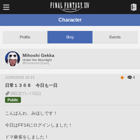
Character
Profile
Blog
Events
Mihoshi Gekka
Under the Moonlight
Durandal [Gaia]
11/05/2026 16:15
4
日常１３６８ 今日も一日
[雑記]
[プレイ日記]
Public
こんばんわ、みほしです！
今日はFF14にログインしました！
ドマ麻雀をしました！