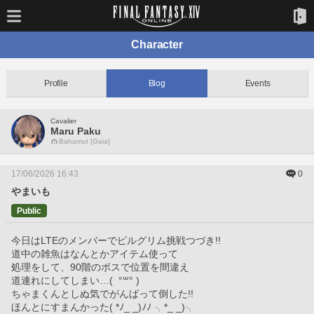
Character
Profile
Blog
Events
Cavalier
Maru Paku
Bahamut [Gaia]
17/06/2026 16:43
0
やまいも
Public
今日はLTEのメンバーでピルグリム挑戦つづき!!
道中の雑魚はなんとかアイテム使って
処理をして、90階のボスで位置を間違え
道連れにしてしまい…(  °‪꒳​° )
ちゃまくんとしぬ気でがんばって倒した!!
ほんとにすまんかった( *ﾉ_ _)ﾉﾉ ╮*_ _)╮