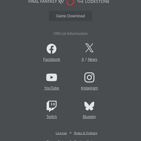
Game Download
Official Information
/
Facebook
X
News
YouTube
Instagram
Twitch
Bluesky
License
Rules & Policies