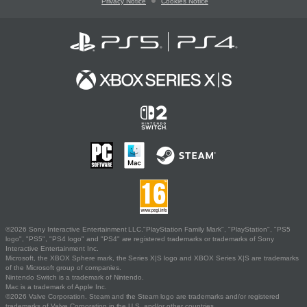
Privacy Notice
Cookies Notice
©2026 Sony Interactive Entertainment LLC."PlayStation Family Mark", "PlayStation", "PS5
logo", "PS5", "PS4 logo" and "PS4" are registered trademarks or trademarks of Sony
Interactive Entertainment Inc.
Microsoft, the XBOX Sphere mark, the Series X|S logo and XBOX Series X|S are trademarks
of the Microsoft group of companies.
Nintendo Switch is a trademark of Nintendo.
Mac is a trademark of Apple Inc.
©2026 Valve Corporation. Steam and the Steam logo are trademarks and/or registered
trademarks of Valve Corporation in the U.S. and/or other countries.