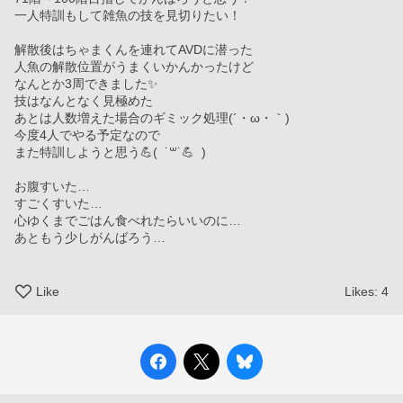
一人特訓もして雑魚の技を見切りたい！
解散後はちゃまくんを連れてAVDに潜った
人魚の解散位置がうまくいかんかったけど
なんとか3周できました✨
技はなんとなく見極めた
あとは人数増えた場合のギミック処理(´・ω・｀)
今度4人でやる予定なので
また特訓しようと思う💪(  ˙꒳​˙💪  )
お腹すいた…
すごくすいた…
心ゆくまでごはん食べれたらいいのに…
あともう少しがんばろう…
Like
Likes:
4