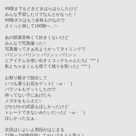
99階までもどきどきはらはらしたけど
みんな予習したりでなんとかなった！
99階ボスはもう余裕ものなので
さくっと倒して100階へ…✨
あの部屋音怖くて好きくないけど
みんなで写真撮った✨
写真撮ってさぁ出ようかってタイミングで
パリンッ パリンッ パリンッ パリンッ
とアイテムを使い出すミコッテちゃんたち(  °‪꒳​° )
私とちゃまくんも慌てて残りを割った(  °‪꒳​° )
お祭り騒ぎで脱出して
いつも通りお花をゲット(´・ω・｀)
パラソルもゲットしたので
持ってない子にあげたら
メガネをもらえた✨
ぴかぴかの武器もほしかったけど
トレードできないみたいだった(´・ω・｀)
ほしかったなぁ…
次回はいよいよ周回がはじまる
71階～100階目指してがんばろうと思う！