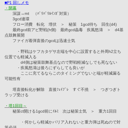
■P1 回しメモ
・開幕
　　深謀→mt　（ﾊﾞﾘﾊﾞﾘﾙｲﾝｶﾞ対策）
　　3gcd連環
　　フロー消費　転化　埋伏　＞　秘策　1gcd待ち　回生(d4)
　　最終gcd前アビ野戦(h側)　最終gcd蟲毒　疾風怒濤　＞　d4基
点鼓舞展開
　　ファイガ着弾直後のgcdは迅速士気
　　　・野戦はケフカタゲサ左端を中心に設置すると外周h2立ち
位置でも軽減入る
　　　　d4側は秘策鼓舞基点なので野戦軽減なしでも死なない
　　　・疾風怒濤は後ろにずらしても良いが
　　　　ここに充てるならこのタイミングでないと端が軽減漏る
可能性有
　　塔直後転化が解除　直後ﾌｪｲﾌﾞﾚ　すぐ不撓　＞　つぎつぎト
ラップ受ける
・塔1回目～
　　秘策ct開ける1gcd前にｲﾙﾐ　次は秘策士気　＞　重力1回目
　　　　・何かしら軽減かバリア入れないと重力弾は死ぬので対
策必須