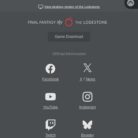
View desktop version of the Lodestone
Game Download
Official Information
/
Facebook
X
News
YouTube
Instagram
Twitch
Bluesky