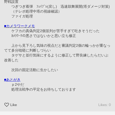
野戦設置
　　つぎつぎ着弾　ﾌｪｲﾌﾞﾚ(戻し)　迅速鼓舞展開(塔ダメージ対策)
　　（テレポ処理中塔の視線確認）
　　ファイガ処理
■カメラワークメモ
　　ケフカの真偽判定2個並列が苦手すぎて吐きそうだった
　　ｶﾒﾗﾜｰｸの悪さではないかと思い立ち修正
　　上から見下ろし気味の視点だと審議判定2個の輪っかが重なっ
てて多分咄嗟に判断しづらい
　　タゲサと並行気味にするように修正して野良練したらだいぶ
改善した
　　次回の固定活動に生かしたい
■あとがき
　　ｐ2やだ　
　　処理法戦争の平定をお待ちしております
Like
Likes: 0