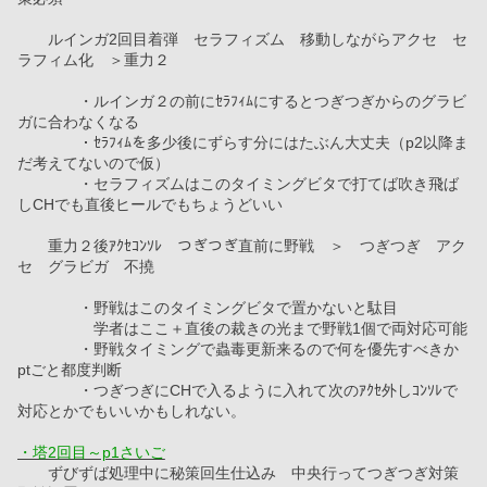
　　ルインガ2回目着弾　セラフィズム　移動しながらアクセ　セ
ラフィム化　＞重力２
　　　　・ルインガ２の前にｾﾗﾌｨﾑにするとつぎつぎからのグラビ
ガに合わなくなる
　　　　・ｾﾗﾌｨﾑを多少後にずらす分にはたぶん大丈夫（p2以降ま
だ考えてないので仮）
　　　　・セラフィズムはこのタイミングビタで打てば吹き飛ば
しCHでも直後ヒールでもちょうどいい
　　重力２後ｱｸｾｺﾝｿﾚ　つぎつぎ直前に野戦　＞　つぎつぎ　アク
セ　グラビガ　不撓　
　　　　・野戦はこのタイミングビタで置かないと駄目
　　　　　学者はここ＋直後の裁きの光まで野戦1個で両対応可能
　　　　・野戦タイミングで蟲毒更新来るので何を優先すべきか
ptごと都度判断
　　　　・つぎつぎにCHで入るように入れて次のｱｸｾ外しｺﾝｿﾚで
対応とかでもいいかもしれない。
・塔2回目～p1さいご
　　ずびずば処理中に秘策回生仕込み　中央行ってつぎつぎ対策