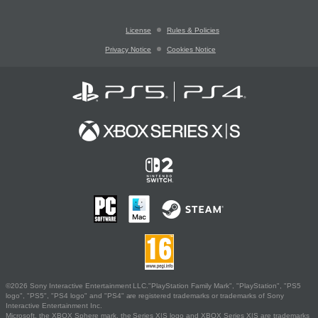
License
Rules & Policies
Privacy Notice
Cookies Notice
©2026 Sony Interactive Entertainment LLC."PlayStation Family Mark", "PlayStation", "PS5
logo", "PS5", "PS4 logo" and "PS4" are registered trademarks or trademarks of Sony
Interactive Entertainment Inc.
Microsoft, the XBOX Sphere mark, the Series X|S logo and XBOX Series X|S are trademarks