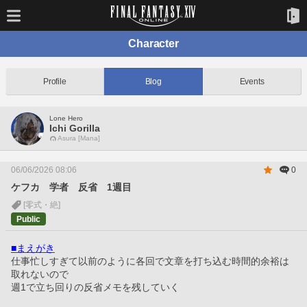
Character
Profile
Blog
Events
Lone Hero
Ichi Gorilla
Asura [Mana]
06/06/2026 08:06
0
ケフカ 学者 反省 1週目
[零式・絶]
Public
■まえがき
仕事忙しすぎて以前のように各回で文章を打ち込む時間的余裕は
取れないので
週1で立ち回りの反省メモを残していく