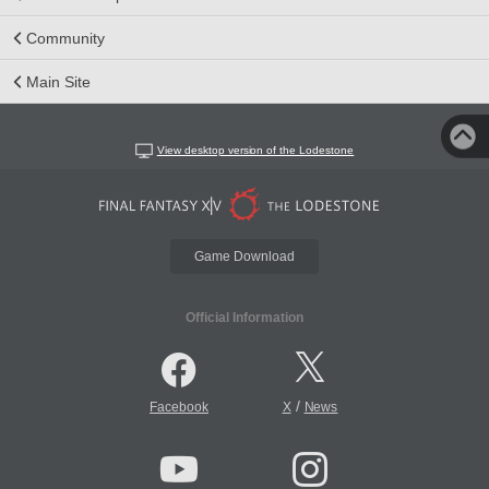
Community
Main Site
View desktop version of the Lodestone
Game Download
Official Information
/
Facebook
X
News