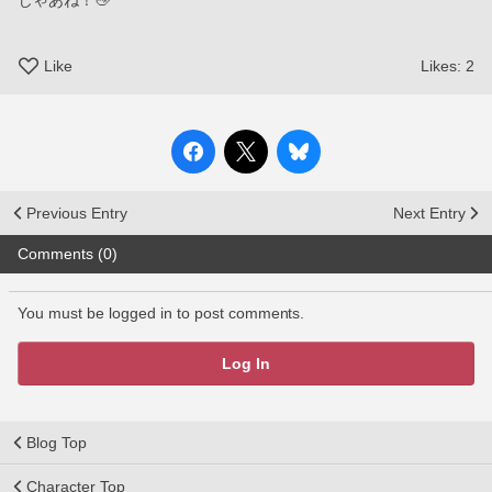
じゃあね！👋
Like
Likes:
2
Previous Entry
Next Entry
Comments (0)
You must be logged in to post comments.
Log In
Blog Top
Character Top