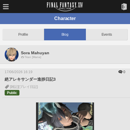
Character
Profile
Blog
Events
Sora Mahuyan
Titan [Mana]
17/06/2026 16:19
0
絶アレキサンダー進捗日記3
[雑記]
[プレイ日記]
Public