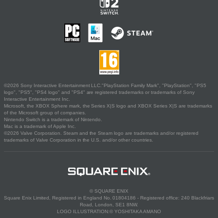
©2026 Sony Interactive Entertainment LLC."PlayStation Family Mark", "PlayStation", "PS5
logo", "PS5", "PS4 logo" and "PS4" are registered trademarks or trademarks of Sony
Interactive Entertainment Inc.
Microsoft, the XBOX Sphere mark, the Series X|S logo and XBOX Series X|S are trademarks
of the Microsoft group of companies.
Nintendo Switch is a trademark of Nintendo.
Mac is a trademark of Apple Inc.
©2026 Valve Corporation. Steam and the Steam logo are trademarks and/or registered
trademarks of Valve Corporation in the U.S. and/or other countries.
© SQUARE ENIX
Square Enix Limited, Registered in England No. 01804186 - Registered office: 240 Blackfriars
Road, London, SE1 8NW.
LOGO ILLUSTRATION:© YOSHITAKA AMANO