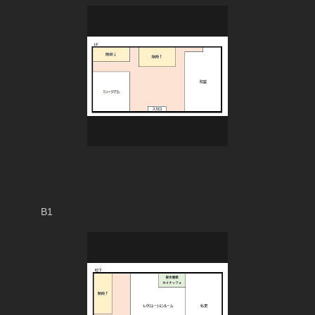
　　　B1