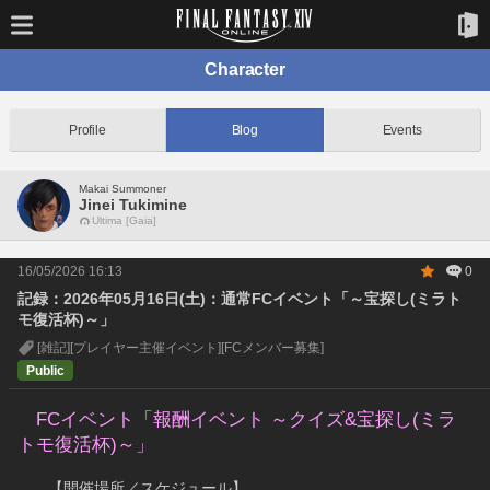
Character
Profile
Blog
Events
Makai Summoner
Jinei Tukimine
Ultima [Gaia]
16/05/2026 16:13
0
記録：2026年05月16日(土)：通常FCイベント「～宝探し(ミラト
モ復活杯)～」
[雑記]
[プレイヤー主催イベント]
[FCメンバー募集]
Public
　FCイベント「報酬イベント ～クイズ&宝探し(ミラ
トモ復活杯)～」
　　【開催場所／スケジュール】