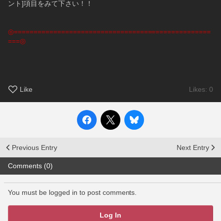
ント]項目をみて下さい！！
◎==================================================
===◎
Like
Likes: 0
Previous Entry
Next Entry
Comments (0)
You must be logged in to post comments.
Log In