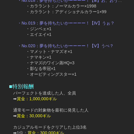
・No.018：夢を持ちたいかーーーー！【Ⅲ】お、おう…
　　　　　・カララント：ノーマルカラー×1998
　　　　　・カララント：アディショナルカラー1×99
・No.019：夢を持ちたいかーーーー！【Ⅳ】うぉ？
　　　　　・ジンベェ×1
　　　　　・エイエイ×1
・No.020：夢を持ちたいかーーーー！【Ⅴ】うぺ？
　　　　　・マメット・ナマズオ×1
　　　　　・ナマキン×1
　　　　　・ナマズのワイン蒸HQ×3
　　　　　・影なる帝冠×1
　　　　　・オービティングスター×1
■特別報酬　
　　パーフェクトを達成した人、全員
　　➡
賞金：1,000,000ギル
　　通常モードの対象物を最初に発見した人
　　➡
賞金：30,000ギル
　　カジュアルモードをクリアした上位3名
　　➡1位：
賞金：300,000ギル