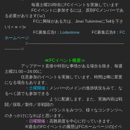
　  　　　　　毎週土曜21時頃にFCイベントを実施しています
　  　　　　　FCイベントに参加するには、原則FCメンバーであ
る必要があります('ω')
　　　　　　　FCに興味がある方は、Jinei TukimineにTellを下さ
い(＝ｗ＝)v
　　　　　　　FC募集広告Ⅰ：
Lodestone
　　　FC募集広告Ⅱ：
FC
ホームページ
　　　　　☆------------------------------------------------------------------
-----------☆
≪FCイベント概要≫
　　　　アップデート直後や特別な事情がある場合を除き、毎週
土曜21:00～24:00に
　　　　任意参加のイベントを実施しています。時間は稀に変更
になる場合もあります。
　　　　　・
土曜開催
：メンバーのメインの進捗状況をみて、な
るべく誰でも参加できる
　　　　　　　　　　　ように配慮します。また、実施内容は戦
闘／採取／製作／非戦闘の
　　　　　　　　　　　バランスをみつつ、様々なコンテンツへ
のきっかけになればと思います。
　　　　　・
日曜開催
：高難易度を中心に行っていきます。
　　　　　※過去のFCイベントの履歴はFCホームページの[イベ