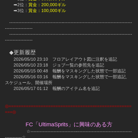
　　➡2位：
賞金：200,000ギル
　　➡3位：
賞金：100,000ギル
　--------------------------------------------------------------------------------
------------------
　--------------------------------------------------------------------------------
------------------
◆更新履歴
　　2026/05/10 23:10　フロアレイアウト図に注釈を追記
　　2026/05/10 23:18　ジョブ一覧の参照先を追記
　　2026/05/15 00:48　報酬をマスキングした状態で一部追記
　　2026/05/16 03:16　報酬をマスキングした状態で一部追記、
スケジュール、開催場所
　　2026/05/17 01:12　報酬のアイテム名を追記
◎==================================================
===◎
FC「UltimaSprits」に興味のある方
　　　　　☆------------------------------------------------------------------
-----------☆