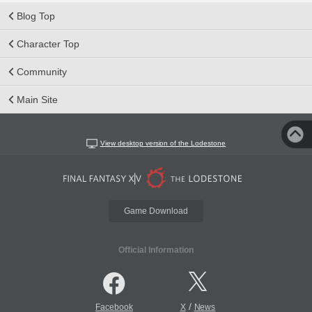
Blog Top
Character Top
Community
Main Site
View desktop version of the Lodestone
Game Download
Official Information
/
Facebook
X
News