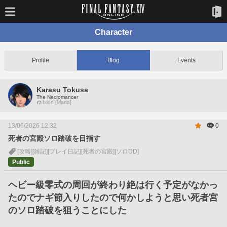
Character
Profile
Blog
Events
Karasu Tokusa
The Necromancer
Ixion [Mana]
13/06/2026 12:32
0
死者の宮殿ソロ踏破を目指す
[攻略]
[雑記]
[プレイ日記]
[死者の宮殿]
[ソロDD]
Public
ヘビー級零式の周回が終わり絶は行く予定がなかっ
たのでナギ節入りしたので何かしようと思い死者宮
のソロ踏破を狙うことにした