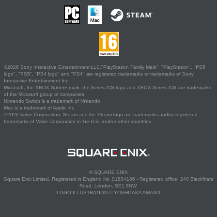
©2026 Sony Interactive Entertainment LLC."PlayStation Family Mark", "PlayStation", "PS5
logo", "PS5", "PS4 logo" and "PS4" are registered trademarks or trademarks of Sony
Interactive Entertainment Inc.
Microsoft, the XBOX Sphere mark, the Series X|S logo and XBOX Series X|S are trademarks
of the Microsoft group of companies.
Nintendo Switch is a trademark of Nintendo.
Mac is a trademark of Apple Inc.
©2026 Valve Corporation. Steam and the Steam logo are trademarks and/or registered
trademarks of Valve Corporation in the U.S. and/or other countries.
© SQUARE ENIX
Square Enix Limited, Registered in England No. 01804186 - Registered office: 240 Blackfriars
Road, London, SE1 8NW.
LOGO ILLUSTRATION:© YOSHITAKA AMANO