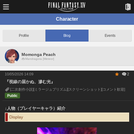
Character
Profile
Blog
Events
Momonga Peach
Mandragora [Meteor]
10/05/2026 14:09
2
『視線の届かぬ、滲む光』
[二次創作小説]
[ミラージュプリズム]
[スクリーンショット]
[コメント歓迎]
Public
↓人物（プレイヤーキャラ）紹介
Display