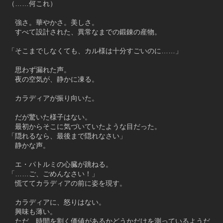
（……何これ）
　強さ。華やかさ。美しさ。
　すべて設計された、異常なまでの鍛錬の産物。
「そこまでしなくても、カル様は十分すごいのに……」
　思わず漏れた声。
　夜の空気が、静かに凍る。
　カラディアが振り向いた。
　だが驚いた様子はない。
　最初からそこに気づいていたような目だった。
「隠れるなら、最後まで隠れなさい」
　静かな声。
　エ・パトルミの心臓が跳ねる。
「……ご、ごめんなさい！」
　慌ててカラディアの前に姿を現す。
　カラディアに、怒りはない。
　興味も薄い。
　ただ、時間を割く価値があるかどうかだけを測っているようだ