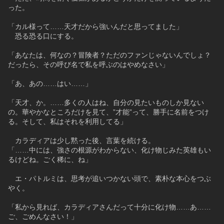
った。
「カル様って……天才だから強いんだと思ってました」
　恐る恐る口にする。
「あなたは、何なの？冒険者？ただのファンじゃないんでしょ？
だったら、その呼び名で私を呼ぶのはやめなさい」
「あ、あの……はい……」
「天才、か。……多くの人はね、自分の見たいものしか見ない
の。華やかなところだけを見て、”才能”って、勝手に名前をつけ
る。そして、私はそれを利用してる」
　カラディアは少し黙った後、言葉を続ける。
「……中には、強さの根源がわからない、化け物じみた英雄もい
るけどね。ごく稀に、ね」
　エ・パトルミは、思考が追いつかない頭で、素朴な本心をつぶ
やく。
「私から見れば、カラディアさんだって十分に化け物……あ……
ご、ごめんなさい！」