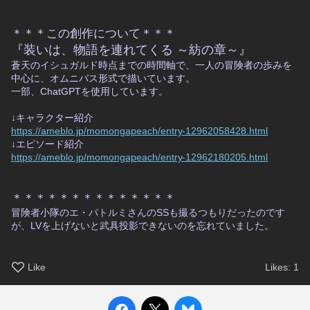
＊＊＊この創作について＊＊＊
『装いは、物語を連れてくる ～紡の章～』
蒼天のイシュガルド時点までの時間軸で、一人の冒険者の歩みを
中心に、オムニバス形式で描いています。
一部、ChatGPTを使用しています。
↓キャラクター紹介
https://ameblo.jp/momongapeach/entry-12962058428.html
↓エピソード紹介
https://ameblo.jp/momongapeach/entry-12962180205.html
＊＊＊＊＊＊＊＊＊＊＊＊＊＊
冒険者小隊のエ・パトルミさんのSSも撮るつもりだったのです
が、LVを上げないと武具投影できないのを忘れていました。
Like
Likes:
1