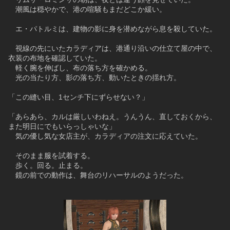
　潮風は穏やかで、港の喧騒もまだどこか緩い。
　エ・パトルミは、建物の影に身を潜めながら息を殺していた。
　視線の先にいたカラディアは、港通り沿いの仕立て屋の中で、
衣装の布地を確認していた。
　軽く腕を伸ばし、布の落ち方を確かめる。
　光の当たり方、影の落ち方、動いたときの揺れ方。
「この縫い目、1センチ下にずらせない？」
「あらあら、カルは厳しいわねえ。うんうん、直しておくから、
また明日にでもいらっしゃいな」
　気の優し気な女店主が、カラディアの注文に応えていた。
　そのまま服を試着する。
　歩く。回る。止まる。
　鏡の前での動作は、舞台のリハーサルのようだった。