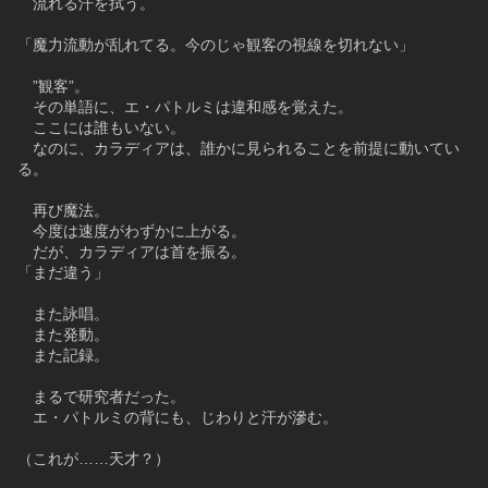
　流れる汗を拭う。
「魔力流動が乱れてる。今のじゃ観客の視線を切れない」
　”観客”。
　その単語に、エ・パトルミは違和感を覚えた。
　ここには誰もいない。
　なのに、カラディアは、誰かに見られることを前提に動いてい
る。
　再び魔法。
　今度は速度がわずかに上がる。
　だが、カラディアは首を振る。
「まだ違う」
　また詠唱。
　また発動。
　また記録。
　まるで研究者だった。
　エ・パトルミの背にも、じわりと汗が滲む。
（これが……天才？）