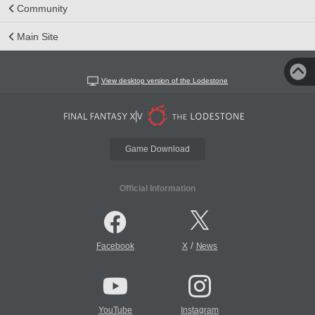
Community
Main Site
View desktop version of the Lodestone
Game Download
Official Information
/
Facebook
X
News
YouTube
Instagram