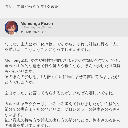
お話、面白かったです♪☺️📖☕
Momonga Peach
Mandragora [Meteor]
11/05/2026 10:21
なにせ、主人公が「化け物」ですから、それに対抗し得る「人」
を描けば、こういうことになってしまいますね。
Momongaは、努力や根性を強要されるのが大嫌いですが、でも、
自分の主体的な意志で行う努力や根性なら、ほんの少しだけ気持
ちがわかります。
そのほんの少しを、1万倍くらいに膨らませて書いてみましたが、
どうでしょうか。
面白かった、と言ってもらえるのが、いちばん嬉しいですね。
カルのキャラクターは、いろいろ考えて作りましたが、性格的な
部分での実在モデルのひとりに、プロレスラーの鈴木みのるさん
がいます。
強い意志の持ち方や闘志の出し方の部分などは、鈴木みのるさん
の影響を受けていますね。