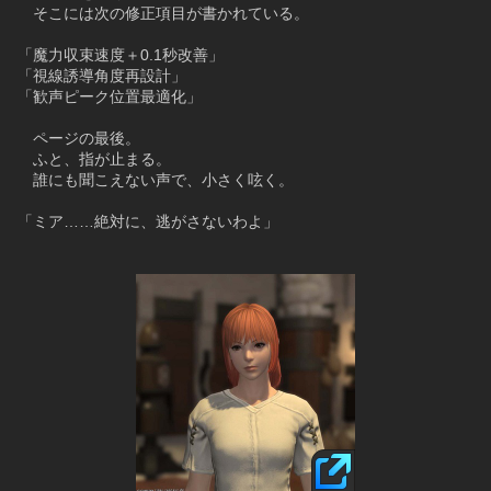
　そこには次の修正項目が書かれている。
「魔力収束速度＋0.1秒改善」
「視線誘導角度再設計」
「歓声ピーク位置最適化」
　ページの最後。
　ふと、指が止まる。
　誰にも聞こえない声で、小さく呟く。
「ミア……絶対に、逃がさないわよ」