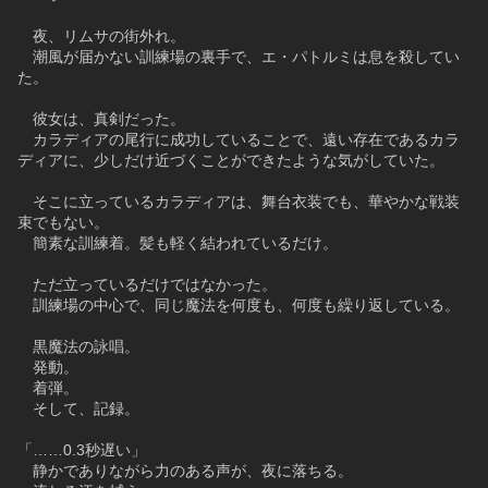
　夜、リムサの街外れ。
　潮風が届かない訓練場の裏手で、エ・パトルミは息を殺してい
た。
　彼女は、真剣だった。
　カラディアの尾行に成功していることで、遠い存在であるカラ
ディアに、少しだけ近づくことができたような気がしていた。
　そこに立っているカラディアは、舞台衣装でも、華やかな戦装
束でもない。
　簡素な訓練着。髪も軽く結われているだけ。
　ただ立っているだけではなかった。
　訓練場の中心で、同じ魔法を何度も、何度も繰り返している。
　黒魔法の詠唱。
　発動。
　着弾。
　そして、記録。
「……0.3秒遅い」
　静かでありながら力のある声が、夜に落ちる。