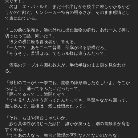
乗り出す。
　名は、エ・パトルミ。まだ十代半ばから後半に差しかかるかど
うかの年齢だ。サンシーカー特有の明るさが、そのまま感情とし
て表に出ている。
「この前の依頼さ、港の外れに出た魔物の群れ、あれ一人で押し
切ったって話、聞いた？」
　彼女の横に座る冒険者が、答える。
「一人で？　あそこって普通、部隊が出る規模だろ」
「そうそう。普通はね。でもカル様は違うんだって」
　酒場のテーブルを囲む数人が、半信半疑のまま顔を見合わせ
る。
「最初のでっかい一撃でね、魔物の陣形崩したらしいよ。そこか
らはもう、踊ってるみたいだったって」
「踊ってるって……戦闘だぞ？」
「でも見た人がそう言ってたんだってさ。弓撃ちながら回って、
魔法挟んで、最後は一気に仕留めたって」
「それ、もはや舞台じゃないか」
　妙な具体性が混じった話に、誰かが笑うと、別の冒険者が肩を
すくめる。
「でもあの人なら、舞台と戦場の区別なんてないのかもな」