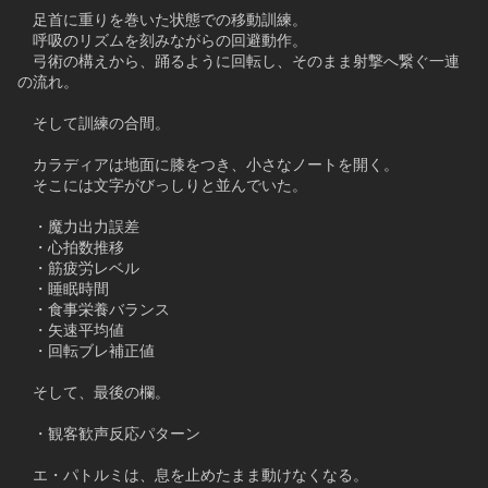
　足首に重りを巻いた状態での移動訓練。
　呼吸のリズムを刻みながらの回避動作。
　弓術の構えから、踊るように回転し、そのまま射撃へ繋ぐ一連
の流れ。
　そして訓練の合間。
　カラディアは地面に膝をつき、小さなノートを開く。
　そこには文字がびっしりと並んでいた。
　・魔力出力誤差
　・心拍数推移
　・筋疲労レベル
　・睡眠時間
　・食事栄養バランス
　・矢速平均値
　・回転ブレ補正値
　そして、最後の欄。
　・観客歓声反応パターン
　エ・パトルミは、息を止めたまま動けなくなる。