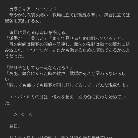
　カラディア・ハーウッド。
　華やかな衣装を纏い、戦場に立てば視線を奪い、舞台に立てば
観客を支配する女。
　遠目に見た者は皆口を揃える。
「派手だ」「美しい」「まるで見せるために戦っている」と。
　弓の射線は観客の視線を誘導し、魔法の発動は動きの流れに組
み込まれ、一つ一つが、あたかも魅せるための演出であるかのよ
うだった。
「踊り子としても一流なんだろ？」
「ああ。舞台に立った時の歓声、戦場のそれと変わらないらし
い」
「戦っても踊っても観客が同じ顔してるって、どんな現象だよ」
　エ・パトルミの目は、憧れを超え、別の色に変わり始めてい
た。
　　◇　◇　◇
　翌日。
　リムサ・ロミンサの朝は、夜とは違う顔を見せていた。