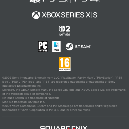
©2026 Sony Interactive Entertainment LLC."PlayStation Family Mark", "PlayStation", "PS5
logo", "PS5", "PS4 logo" and "PS4" are registered trademarks or trademarks of Sony
Interactive Entertainment Inc.
Microsoft, the XBOX Sphere mark, the Series X|S logo and XBOX Series X|S are trademarks
of the Microsoft group of companies.
Nintendo Switch is a trademark of Nintendo.
Mac is a trademark of Apple Inc.
©2026 Valve Corporation. Steam and the Steam logo are trademarks and/or registered
trademarks of Valve Corporation in the U.S. and/or other countries.