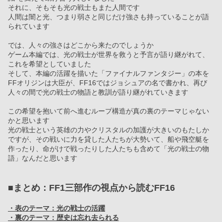
それに、そもそも光の戦士もまた人間です
人間は闇と光、つまり弱さと同じだけ強さも持っていることが語
られています
では、人々の強さはどこから来たのでしょうか
ゲーム本編では、光の戦士が世界を救うと予言が語り継がれて、
これを希望としていました
そして、本編の活躍を描いた「ファイナルファンタジー」の本を
FFオリジンは大臣が、FF16ではジョシュアの名で書かれ、再び
人々の間で光の戦士の物語と教訓が語り継がれていきます
この希望を抱いて前へ進むループ構造が真の裏のテーマじゃない
かと思います
光の戦士という英雄の力やクリスタルの加護が大きいのもたしか
ですが、その戦いに力を貸した人たちが大勢いて、船や飛空艇を
作ったり、命がけで戦ったりした人たちも含めて「光の戦士の物
語」なんだと思います
■まとめ：FF1三部作の視点から読むFF16
・表のテーマ：光の戦士の活躍
・裏のテーマ：歴史は忘れ去られる