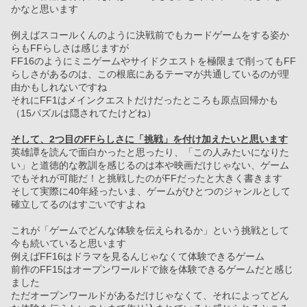
かなと思います
例えばスコールくんのように決戦前でもカードゲームをする姿か
らもFFらしさは感じますが
FF16のようにミニゲームやサイドクエストを極限まで削ってもFF
らしさがあるのは、この根底にあるテーマが共通しているのが理
由かもしれないですね
それにFF1はメインクエストだけだったところも原点回帰かも　
（15パズルは隠されてたけどね）
そして、2つ目のFFらしさに「挑戦」を付け加えたいと思います
英雄譚を読んで面白かったと思ったり、「この人みたいになりた
い」と道徳的な教訓を感じるのは本や映画だけじゃない、ゲーム
でもそれが可能だ！と挑戦したのがFFだったと大きく書きます
そして実際に40年経ったいま、ゲームがひとつのジャンルとして
確立してるのはすごいですよね
これが「ゲームでどんな体験を伝えられるか」という挑戦として
今も続いていると思います
例えばFF16はドラマを見るんじゃなくて体験できるゲーム
前作のFF15はオープンワールドで旅を体験できるゲームだと感じ
ました
ただオープンワールドがあるだけじゃなくて、それによってどん