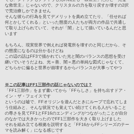
な救世主」じゃないので、クリスタルの力を取り戻すか壊すの2択
で荒治療しかできません
そんな彼らの行為を見てデメリットを責め立てたり、「任せれば
何とかしてくれる」といった態度の人たちが両方の作品で共通し
て取り上げられていて、それが「闇」として描いているんだと思
います
もちろん、現実世界で例えれば発電所を壊すのと同じだから、そ
の態度になるのは分かるけどね
この辺の話はFF3で描かれていた光と闇のバランスの思想を受け
継いでいそうだよね、光＝善、闇＝悪の単純な図式じゃなくて、
どちらかに偏ると世界が崩壊するからバランスが大事ってやつ
※この記事はFF1三部作の話じゃないのでは？
「FF1三部作」をまず書いてから「FFらしさ」を持ち出すドア・
イン・ザ・フェイスです
というのは嘘で、FFオリジンを遊んだときにループで忘れてしま
う仕組みと、そんな状況でも覚えてい続けてくれる人がいること
の尊さを見てFF1とFF16のエンディングがつながったことが自分
のなかでは大きかったのでFF1三部作を大きく取り上げました
それを組み立てる根拠を説明すると「FF16からFFシリーズのテー
マを読み解く」になる感じです