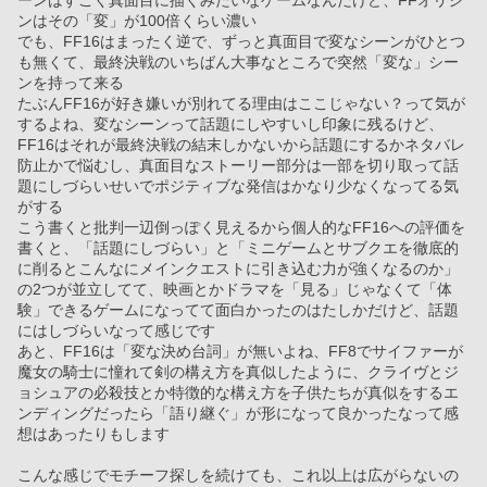
ーンはすごく真面目に描くみたいなゲームなんだけど、FFオリジ
ンはその「変」が100倍くらい濃い
でも、FF16はまったく逆で、ずっと真面目で変なシーンがひとつ
も無くて、最終決戦のいちばん大事なところで突然「変な」シー
ンを持って来る
たぶんFF16が好き嫌いが別れてる理由はここじゃない？って気が
するよね、変なシーンって話題にしやすいし印象に残るけど、
FF16はそれが最終決戦の結末しかないから話題にするかネタバレ
防止かで悩むし、真面目なストーリー部分は一部を切り取って話
題にしづらいせいでポジティブな発信はかなり少なくなってる気
がする
こう書くと批判一辺倒っぽく見えるから個人的なFF16への評価を
書くと、「話題にしづらい」と「ミニゲームとサブクエを徹底的
に削るとこんなにメインクエストに引き込む力が強くなるのか」
の2つが並立してて、映画とかドラマを「見る」じゃなくて「体
験」できるゲームになってて面白かったのはたしかだけど、話題
にはしづらいなって感じです
あと、FF16は「変な決め台詞」が無いよね、FF8でサイファーが
魔女の騎士に憧れて剣の構え方を真似したように、クライヴとジ
ョシュアの必殺技とか特徴的な構え方を子供たちが真似をするエ
ンディングだったら「語り継ぐ」が形になって良かったなって感
想はあったりもします
こんな感じでモチーフ探しを続けても、これ以上は広がらないの