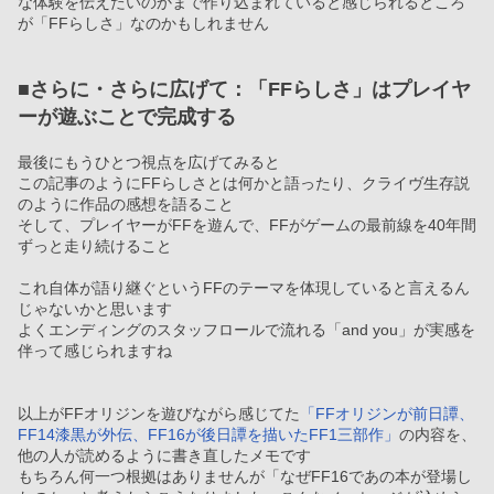
な体験を伝えたいのかまで作り込まれていると感じられるところ
が「FFらしさ」なのかもしれません
■さらに・さらに広げて：「FFらしさ」はプレイヤ
ーが遊ぶことで完成する
最後にもうひとつ視点を広げてみると
この記事のようにFFらしさとは何かと語ったり、クライヴ生存説
のように作品の感想を語ること
そして、プレイヤーがFFを遊んで、FFがゲームの最前線を40年間
ずっと走り続けること
これ自体が語り継ぐというFFのテーマを体現していると言えるん
じゃないかと思います
よくエンディングのスタッフロールで流れる「and you」が実感を
伴って感じられますね
以上がFFオリジンを遊びながら感じてた
「FFオリジンが前日譚、
FF14漆黒が外伝、FF16が後日譚を描いたFF1三部作」
の内容を、
他の人が読めるように書き直したメモです
もちろん何一つ根拠はありませんが「なぜFF16であの本が登場し