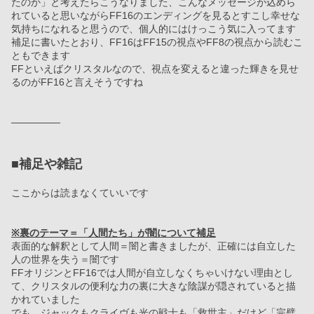
たのか」と考えたらこうなりました、こんなメッセージが込めら
れていると思いながらFF16のエンディングを見るとすこし幸せな
気持ちになれると思うので、個人的にはけっこう気に入ってます
補足に書いたとおり、FF16はFF15の視点やFF8の視点から読むこ
ともできます
FFといえばクリスタルなので、視点を変えると違った輝きを見せ
るのがFF16と言えそうですね
―――――
■補足や雑記
ここからは読まなくていいです
※裏のテーマ＝「人間たち」が闇について補足
表面的な解釈として人間＝闇と書きましたが、正確には自立した
人の世界を失う＝闇です
FFオリジンとFF16では人間が自立しなくちゃいけない理由とし
て、クリスタルの便利な力の裏に大きな陰謀が隠されていると描
かれていました
でも、ジャックもクライヴも光の戦士も「救世主」だけど「完璧