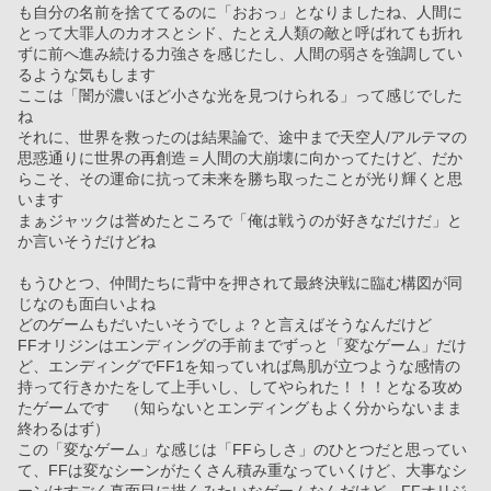
も自分の名前を捨ててるのに「おおっ」となりましたね、人間に
とって大罪人のカオスとシド、たとえ人類の敵と呼ばれても折れ
ずに前へ進み続ける力強さを感じたし、人間の弱さを強調してい
るような気もします
ここは「闇が濃いほど小さな光を見つけられる」って感じでした
ね
それに、世界を救ったのは結果論で、途中まで天空人/アルテマの
思惑通りに世界の再創造＝人間の大崩壊に向かってたけど、だか
らこそ、その運命に抗って未来を勝ち取ったことが光り輝くと思
います
まぁジャックは誉めたところで「俺は戦うのが好きなだけだ」と
か言いそうだけどね
もうひとつ、仲間たちに背中を押されて最終決戦に臨む構図が同
じなのも面白いよね
どのゲームもだいたいそうでしょ？と言えばそうなんだけど
FFオリジンはエンディングの手前までずっと「変なゲーム」だけ
ど、エンディングでFF1を知っていれば鳥肌が立つような感情の
持って行きかたをして上手いし、してやられた！！！となる攻め
たゲームです　（知らないとエンディングもよく分からないまま
終わるはず）
この「変なゲーム」な感じは「FFらしさ」のひとつだと思ってい
て、FFは変なシーンがたくさん積み重なっていくけど、大事なシ