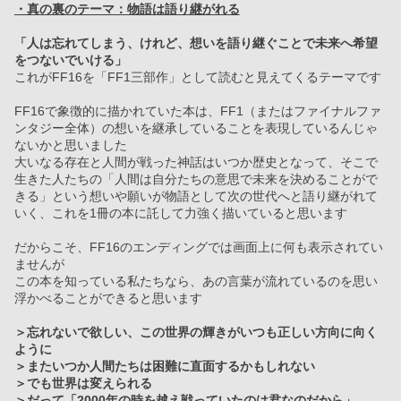
・真の裏のテーマ：物語は語り継がれる
「人は忘れてしまう、けれど、想いを語り継ぐことで未来へ希望
をつないでいける」
これがFF16を「FF1三部作」として読むと見えてくるテーマです
FF16で象徴的に描かれていた本は、FF1（またはファイナルファ
ンタジー全体）の想いを継承していることを表現しているんじゃ
ないかと思いました
大いなる存在と人間が戦った神話はいつか歴史となって、そこで
生きた人たちの「人間は自分たちの意思で未来を決めることがで
きる」という想いや願いが物語として次の世代へと語り継がれて
いく、これを1冊の本に託して力強く描いていると思います
だからこそ、FF16のエンディングでは画面上に何も表示されてい
ませんが
この本を知っている私たちなら、あの言葉が流れているのを思い
浮かべることができると思います
＞忘れないで欲しい、この世界の輝きがいつも正しい方向に向く
ように
＞またいつか人間たちは困難に直面するかもしれない
＞でも世界は変えられる
＞だって「2000年の時を越え戦っていたのは君なのだから」