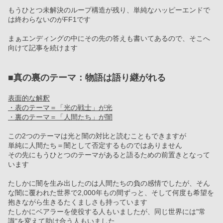
もうひとつ未解決のループ構造が残り、単純なハッピーエンドで
は終わらないのがFF1です
まぁエンディングの中にその先の答えも書いてあるので、そこへ
向けて記事を続けます
■真の裏のテーマ：物語は語り継がれる
表面的な解釈
・表のテーマ＝「光の戦士」が光
・裏のテーマ＝「人間たち」が闇
この2つのテーマは光と闇の対比と読むこともできますが
単純に人間たち＝闇として否定するものではありません
その先にもうひとつのテーマがあると語るための前置きとなって
います
たしかに闇を生み出したのは人間たちの負の感情でしたが、そん
な闇に覆われた世界で2,000年もの間ずっと、そして何度も希望を
抱きながら生きるたくましさも持っています
たしかにベアラーを使役する人もいましたが、同じ世界には"常
識"を変えて助け合う人もいました