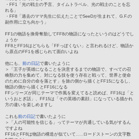
・FF1「光の戦士の予言、タイムトラベル、光の戦士のことを忘
れる」
・FF8「過去のママ先生に伝えたことでSeeDが生まれて、G.F.の
副作用に立ち向かう」
FF1の物語を換骨奪胎してFF8の物語になったというのはどうでし
ょうか
FF8とFF16はどちらも「FFっぽくない」と言われるけど、物語か
ら原点のFF1を感じられて面白いよね
他にも、
前の日記
で書いたように
＞「王子が英雄になることを決意するまでの物語で、すべての召
喚獣の力を集めて、対になる技を使う存在と戦って、世界と使命
のために自分の命を落とす」を旅の側から描くとFF15になるし、
物語の側から描くとFF16になる
FFシリーズが同じテーマで作風を変えてると読めば、FF16は「と
いうおとぎ話」、FF15は「その英雄の素顔」になっている描かれ
方の違いを楽しめますし
これも
前の日記
で書いたように
＞「人の可能性を信じる」ってテーマが共通している気がするん
ですよね
FF16とFF8は物語の構造が似ていて......ロードストーンの文字数