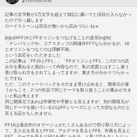
13/07/2026 04:59
記事の文字数が1万文字を超えて雑記に書いてた項目が入らなかっ
たので引っ越します
ロードストーンは目次が無いから読みづらいねｗ
[b][u]※FF16とFFオリジンをつなげることの是非[/u][/b]
「ナンバリングや、コアスタッフの関連作FFTなら分かるが、16
とオリジンをつなぐのは理解不能」
という反応をいただきました
この記事は「FF16とFF1」、「FFオリジンとFF1」この2つの読
み方を重ねると面白いって内容なので、私の意図とはすこし違う
受け取られ方をされてしまってますが、書き方が分かりづらかっ
たですね
ただ、このフィードバックをそのまま受け止めると、開発元が違
うからこそ、2つの作品で同じテーマを取り扱うことの重みが大き
いと私は考えます
同じ開発元であれば作家性や手癖とも言えますが、別の開発元が
同じテーマを描いているのはFFシリーズにとって大切なものだと
言える証かもしれません
FF16は過去作のオマージュがたくさんあるので切り取り方によっ
て、主人公を見るとFF15、アルテマを見るとFF8、作風を見ると
FFT、テーマを見るとFF1を感じられる、と私は読みましたとい