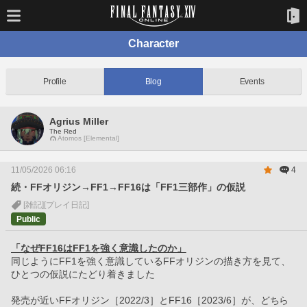
Character
Profile
Blog
Events
Agrius Miller
The Red
Atomos [Elemental]
11/05/2026 06:16
4
続・FFオリジン→FF1→FF16は「FF1三部作」の仮説
[雑記]
[プレイ日記]
Public
「なぜFF16はFF1を強く意識したのか」
同じようにFF1を強く意識しているFFオリジンの描き方を見て、
ひとつの仮説にたどり着きました
発売が近いFFオリジン［2022/3］とFF16［2023/6］が、どちら