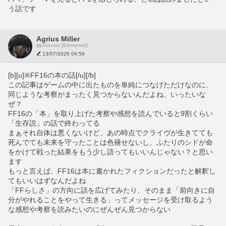
う話です
Agrius Miller
Atomos [Elemental]
13/07/2026 04:59
[b][u]※FF16の本の話[/u][/b]
この記事はゲームの中に出たものを単純につなげただけなのに、
同じような考察がまったく見つからないんだよね、いったいな
ぜ？
FF16の「本」を取り上げた考察や感想を読んでいると9割くらい
「生存説」の話で終わってる
まぁそれ自体は悪くないけど、あの時点でクライヴが生きてても
死んでても未来を守ったことは色褪せないし、ふたりのシドが命
をかけて戦った結果をもう少し語ってもいいんじゃない？と思い
ます
もっと言えば、FF16は本に書かれたフィクションだったと解釈し
てもいいはずなんだよね
「FFらしさ」の方向に話を広げてみたり、そのまま「前向きに自
分がやれることをやって生きる」ってメッセージを受け取るよう
な感想や考察を読みたいのにぜんぜん見つからない