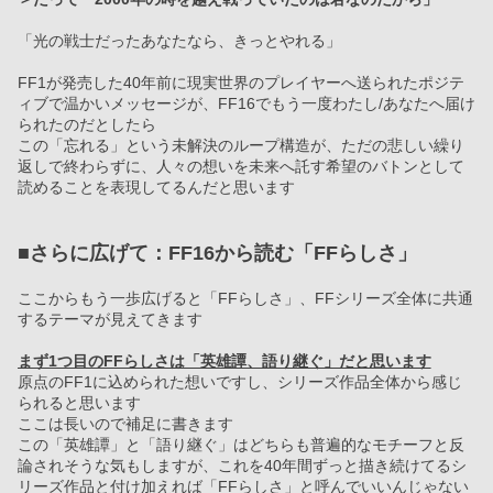
「光の戦士だったあなたなら、きっとやれる」
FF1が発売した40年前に現実世界のプレイヤーへ送られたポジテ
ィブで温かいメッセージが、FF16でもう一度わたし/あなたへ届け
られたのだとしたら
この「忘れる」という未解決のループ構造が、ただの悲しい繰り
返しで終わらずに、人々の想いを未来へ託す希望のバトンとして
読めることを表現してるんだと思います
■さらに広げて：FF16から読む「FFらしさ」
ここからもう一歩広げると「FFらしさ」、FFシリーズ全体に共通
するテーマが見えてきます
まず1つ目のFFらしさは「英雄譚、語り継ぐ」だと思います
原点のFF1に込められた想いですし、シリーズ作品全体から感じ
られると思います
ここは長いので補足に書きます
この「英雄譚」と「語り継ぐ」はどちらも普遍的なモチーフと反
論されそうな気もしますが、これを40年間ずっと描き続けてるシ
リーズ作品と付け加えれば「FFらしさ」と呼んでいいんじゃない