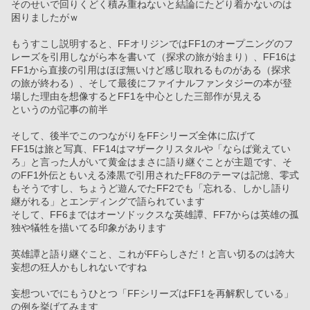
そのせいで回りくどく積み重ねないと結論にたどり着かないのは
困りましたがｗ
もうすこし説明すると、FFオリジンではFF1のオープニングのフ
レーズを引用しながら本を書いて（探求の旅が始まり）、FF16は
FF1から直接の引用はほぼ無いけど感じ取れるものがある（探求
の旅が終わる）、そして最後にファイナルファンタジーの本が登
場した理由を想像するとFF1を中心とした三部作が見える
というのが記事の前半
そして、後半でこのつながりをFFシリーズ全体に広げて
FF15は旅と写真、FF14はマザークリスタルや「ならば覚えてい
ろ」と言った人がいて黄金はまさに語り継ぐことが主題です、そ
のFF1外伝ともいえる漆黒で引用されたFF8のテーマは記憶、零式
もそうですし、ちょうど遊んでたFF2でも「忘れる、しかし語り
継がれる」とエンディングで語られています
そして、FF6まではオーソドックスな英雄譚、FF7からは英雄の孤
独や犠牲を描いてる印象があります
英雄譚と語り継ぐこと、これがFFらしさだ！と言い切るのは誇大
妄想の狂人かもしれないですね
妄想ついでにもうひとつ「FFシリーズはFF1を再解釈している」
の例を挙げてみます