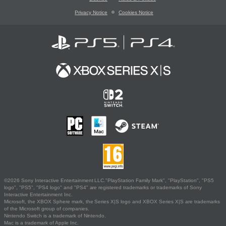
Privacy Notice
Cookies Notice
©2026 Sony Interactive Entertainment LLC."PlayStation Family Mark", "PlayStation", "PS5
logo", "PS5", "PS4 logo" and "PS4" are registered trademarks or trademarks of Sony
Interactive Entertainment Inc.
Microsoft, the XBOX Sphere mark, the Series X|S logo and XBOX Series X|S are trademarks
of the Microsoft group of companies.
Nintendo Switch is a trademark of Nintendo.
Mac is a trademark of Apple Inc.