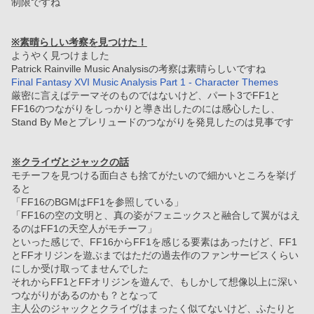
制限ですね
※素晴らしい考察を見つけた！
ようやく見つけました
Patrick Rainville Music Analysisの考察は素晴らしいですね
Final Fantasy XVI Music Analysis Part 1 - Character Themes
厳密に言えばテーマそのものではないけど、パート3でFF1と
FF16のつながりをしっかりと導き出したのには感心したし、
Stand By Meとプレリュードのつながりを発見したのは見事です
※クライヴとジャックの話
モチーフを見つける面白さも捨てがたいので細かいところを挙げ
ると
「FF16のBGMはFF1を参照している」
「FF16の空の文明と、真の姿がフェニックスと融合して翼がはえ
るのはFF1の天空人がモチーフ」
といった感じで、FF16からFF1を感じる要素はあったけど、FF1
とFFオリジンを遊ぶまではただの過去作のファンサービスくらい
にしか受け取ってませんでした
それからFF1とFFオリジンを遊んで、もしかして想像以上に深い
つながりがあるのかも？となって
主人公のジャックとクライヴはまったく似てないけど、ふたりと