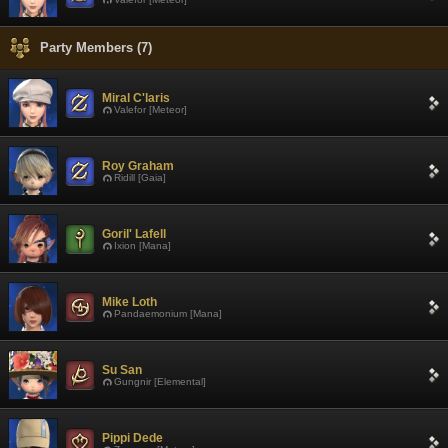
Party Members (7)
Miral C'laris
Valefor [Meteor]
Roy Graham
Ridill [Gaia]
Goril' Lafell
Ixion [Mana]
Mike Loth
Pandaemonium [Mana]
Su San
Gungnir [Elemental]
Pippi Dede