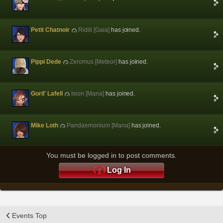
Petit Chatnoir
Ridill [Gaia]
has joined.
Pippi Dede
Zeromus [Meteor]
has joined.
Goril' Lafell
Ixion [Mana]
has joined.
Mike Loth
Pandaemonium [Mana]
has joined.
You must be logged in to post comments.
Log In
Events Top