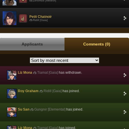
Zeromus [Meteor]
Petit Chatnoir
Ridill [Gaia]
Applicants
Comments (0)
Liz Mona
Tiamat [Gaia]
has withdrawn.
Roy Graham
Ridill [Gaia]
has joined.
Su San
Gungnir [Elemental]
has joined.
Liz Mona
Tiamat [Gaia]
has joined.