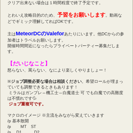
クリア出来ない場合は１時間程度で終了予定です。
予習をお願いします
とわいえ攻略目的のため、
。動画な
どでギミック理解してればOKです。
MeteorDCのValefor
主は
あたりにいます。他DCからの参
加者はトラベルお願いします。
開催時間間近になったらプライベートパーティー募集だしま
す。
【だいじなこと】
怒らない、罵らない、なにより楽しくやりましょー！ 
※
ジョブ調整必要な場合は相談ください
。希望ロールが埋まっ
ていても調整できるときもあります！
 ミラルはガンブレ⇔機工士⇔白魔道士 可 でも白魔での高難度
は不慣れです💦
 ジョブ重複可です。
マクロのイメージ ※主流をみながら変えていきます
/p 基本散開
/p 　　MT　ST
/p 　D1　　　D2