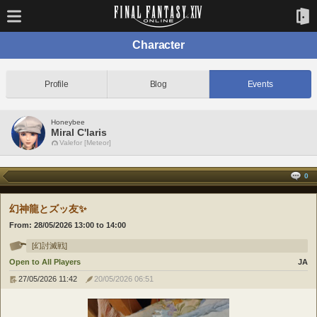
Character
Profile
Blog
Events
Honeybee
Miral C'laris
Valefor [Meteor]
0
幻神龍とズッ友✨
From:
28/05/2026 13:00
to
14:00
[幻討滅戦]
Open to All Players
JA
27/05/2026 11:42
20/05/2026 06:51