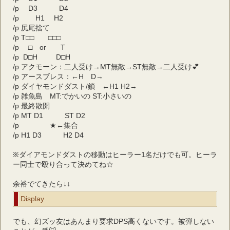
/p 　D3　　　D4
/p 　　H1　 H2
/p 尻尾捨て
/p T□□　　□□□
/p 　□　or　　T
/p  D□H　 　 D□H
/p アクモーン：二人受け→MT無敵→ST無敵→二人受け💕
/p アースブレス：←H　D→
/p ダイヤモンドダスト/鎖　←H1 H2→
/p 雑魚島　MT:でかいの ST:小さいの
/p 最終散開
/p MT D1　　　ST D2
/p 　　　　★←集合
/p H1 D3　　　H2 D4
※ダイアモンドダストの移動はヒーラー1名だけでも可。ヒーラ
ー同士で殴り合って決めてね☆
余裕でてきたら↓↓
Display
でも、幻ズッ友はあんまり要求DPS高くないです。被弾しない