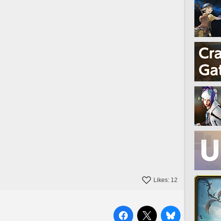
Likes:
12