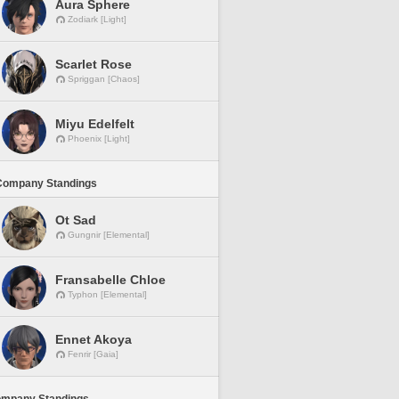
Aura Sphere
Zodiark [Light]
Scarlet Rose
Spriggan [Chaos]
Miyu Edelfelt
Phoenix [Light]
Company Standings
Ot Sad
Gungnir [Elemental]
Fransabelle Chloe
Typhon [Elemental]
Ennet Akoya
Fenrir [Gaia]