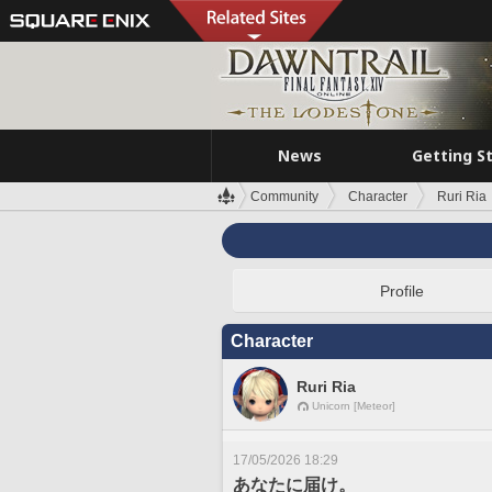
News
Getting S
Community
Character
Ruri Ria
Profile
Character
Ruri Ria
Unicorn [Meteor]
17/05/2026 18:29
あなたに届け。