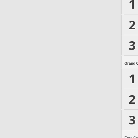
1
2
3
Grand 
1
2
3