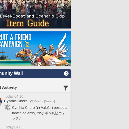
nity Wall
 Activity
Today 04:10
Cynthia Chere
Valefor [Meteor]
Cynthia Chere (
Valefor) posted a
new blog entry, "マケボ＆妖怪ウォ
ッチ."
Today 04:05