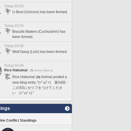
Today 03:59
U-Boot (Unicorn) has been formed.
Today 03:54
Biscuits Makers (Cuchulainn) has
been formed.
Today 03:48
Wolf Gang (Lich) has been formed.
Today 03:46
Rice Hakumai
Anima [Mana]
Rice Hakumai (
Anima) posted a
new blog entry, "(=ﾟωﾟ=) 第34回・
このSSにセリフをつけてくださ
い (=ﾟωﾟ=)."
ings
line Conflict Standings