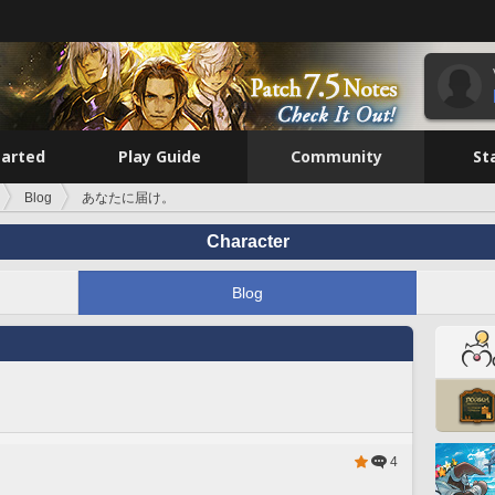
tarted
Play Guide
Community
St
Blog
あなたに届け。
Character
Blog
4