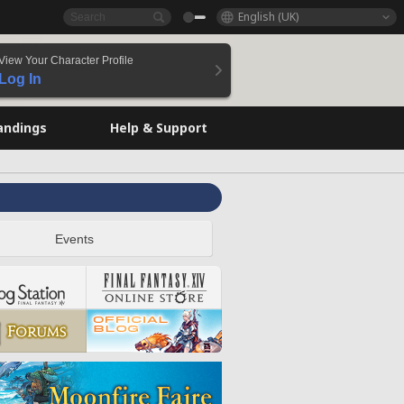
English (UK)
View Your Character Profile
Log In
andings
Help & Support
Events