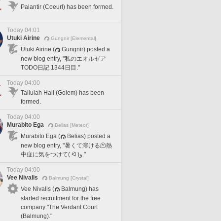
Palantir (Coeurl) has been formed.
Today 04:01
Utuki Airine
Gungnir [Elemental]
Utuki Airine (
Gungnir) posted a
new blog entry, "私のエオルゼア
TODO日記 1344日目."
Today 04:00
Tallulah Hall (Golem) has been
formed.
Today 04:00
Murabito Ega
Belias [Meteor]
Murabito Ega (
Belias) posted a
new blog entry, "暑くて溶ける🫠熱
中症に気をつけて( ᐛ )و."
Today 04:00
Vee Nivalis
Balmung [Crystal]
Vee Nivalis (
Balmung) has
started recruitment for the free
company "The Verdant Court
(Balmung)."