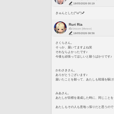
18/05/2026 00:19
きゅんとした(*'ω'*)💕
Ruri Ria
Unicorn [Meteor]
18/05/2026 08:56
さくらさん。
そっか、届いてますよね笑
それならよかったです♪
今後も頑張ってほしいと願うばかりです♪
かわさきさん。
ありがとうございます♪
届いたことを願って、あたしも戦場を駆け
みあさん。
あたしが目標を達成した時に、同じことを
あたしもその人も意地っ張りだと思うので