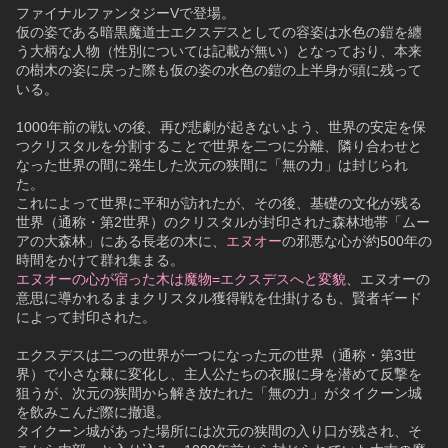
ファイナルファンタジーVで登場。
仮の姿である暗黒魔道士エクスデスとしての容姿は水色の鎧を纏
う大柄な人物（性別については記載が無い）となっており、本来
の樹木の姿に戻った際も仮の姿の水色の鎧の上半身が頭に残って
いる。
1000年前の戦いの後、再び悲劇が起きないよう、世界の安定を保
つクリスタルを分割することで世界を二つに分離、隣り合わせと
なった世界の間に発生した次元の狭間に「無の力」は封じられ
た。
これによって世界に平和が訪れたが、その後、基礎の文化が残る
世界（通称・第2世界）のクリスタルが封印された森林地帯「ムー
アの大森林」にある長老の木に、
エヌオー
の邪悪な心が約500年の
時間をかけて群れ集まる。
エヌオーの心が宿った木は魔物=エクスデスへと変貌
、エヌオーの
意思に導かれるままクリスタル獲得戦を仕掛けるも、賢者ギード
によって封印された。
エクスデスは二つの世界が一つになった元の世界（通称・第3世
界）で小さな棘に変化し、主人公たちの衣服に身を潜めて反撃を
狙うが、次元の狭間から解き放たれた「無の力」がタイクーン城
を飲みこんだ際に撤退。
タイクーン城があった場所には次元の狭間の入り口が残され、そ