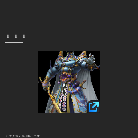
 ⬇︎　⬇︎　⬇︎
──────
※ エクスデスは既出です