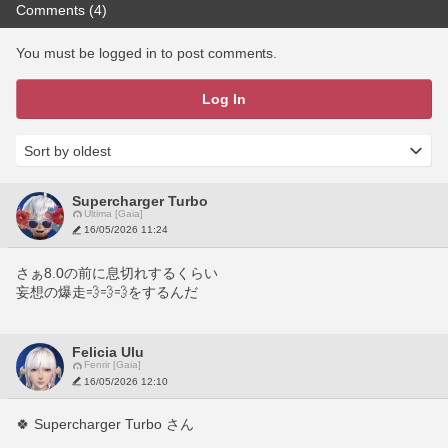
Comments (4)
You must be logged in to post comments.
Log In
Supercharger Turbo
Ultima [Gaia]
16/05/2026 11:24
さぁ8.0の前に息切れするくらい
妄想の爆走💨💨💨をするんだ
Felicia Ulu
Fenrir [Gaia]
16/05/2026 12:10
🍀 Supercharger Turbo さん