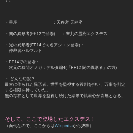
・星座				：天秤宮 天秤座
・闇の異形者(FF12で登場)	：審判の霊樹エクスデス
・光の異形者(FF14で同名アシエン登場)：
　仲裁者ハルマルト
・FF14での登場：
　次元の狭間オメガ：デルタ編4(「FF12 闇の異形者」の方)	
・ どんな幻獣？
最古に作られた異形者。世界を監視する役割を担い、万事を判定
する権限を持っていた。
無の存在として世界を監視し続けた結果で執着心が皆無となる。
そして、ここで登場したエクスデス！
（面倒なので、ここからは
Wikipedia
から抜粋）