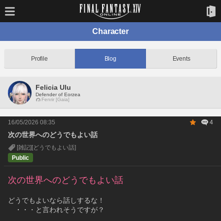
Character
Profile
Blog
Events
Felicia Ulu
Defender of Eorzea
Fenrir [Gaia]
16/05/2026 08:35
4
次の世界へのどうでもよい話
[雑記]
[どうでもよい話]
Public
次の世界へのどうでもよい話
どうでもよいなら話しするな！
　・・・と言われそうですが？