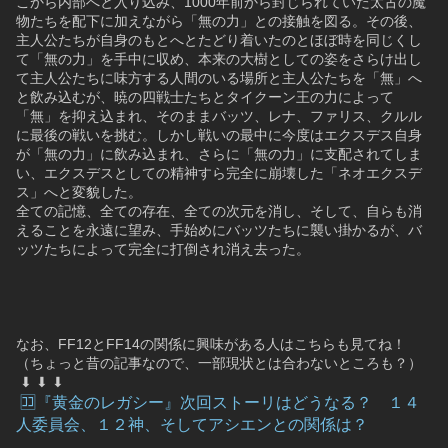
こから内部へと入り込み、1000年前から封じられていた太古の魔
物たちを配下に加えながら「無の力」との接触を図る。その後、
主人公たちが自身のもとへとたどり着いたのとほぼ時を同じくし
て「無の力」を手中に収め、本来の大樹としての姿をさらけ出し
て主人公たちに味方する人間のいる場所と主人公たちを「無」へ
と飲み込むが、暁の四戦士たちとタイクーン王の力によって
「無」を抑え込まれ、そのままバッツ、レナ、ファリス、クルル
に最後の戦いを挑む。しかし戦いの最中に今度はエクスデス自身
が「無の力」に飲み込まれ、さらに「無の力」に支配されてしま
い、エクスデスとしての精神すら完全に崩壊した「ネオエクスデ
ス」へと変貌した。
全ての記憶、全ての存在、全ての次元を消し、そして、自らも消
えることを永遠に望み、手始めにバッツたちに襲い掛かるが、バ
ッツたちによって完全に打倒され消え去った。
なお、FF12とFF14の関係に興味がある人はこちらも見てね！
（ちょっと昔の記事なので、一部現状とは合わないところも？）
 ⬇︎ ⬇︎ ⬇︎
 🈁『黄金のレガシー』次回ストーリはどうなる？　１４
人委員会、１２神、そしてアシエンとの関係は？