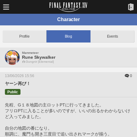
Character
Profile
Blog
Events
Mammeteer
Rune Skywalker
Gungnir [Elemental]
13/06/2026 15:56
0
ヤーン再び！
Public
先程、G１８地図の主ロットPTに行ってきました。
フリロPTに入ることが多いのですが、いいの出るかわからないけ
ど入ってみました。
自分の地図の番になり。
順調に、魔門も開き三度目で追い出されマークが揃う。