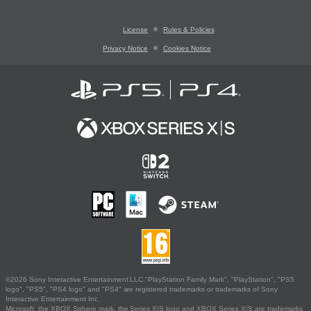
License
Rules & Policies
Privacy Notice
Cookies Notice
©2026 Sony Interactive Entertainment LLC."PlayStation Family Mark", "PlayStation", "PS5
logo", "PS5", "PS4 logo" and "PS4" are registered trademarks or trademarks of Sony
Interactive Entertainment Inc.
Microsoft, the XBOX Sphere mark, the Series X|S logo and XBOX Series X|S are trademarks