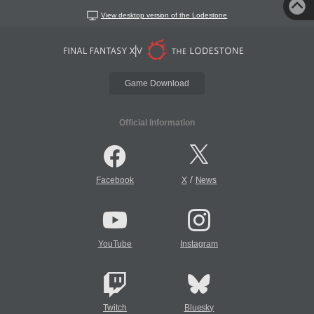
View desktop version of the Lodestone
Game Download
Official Information
/
Facebook
X
News
YouTube
Instagram
Twitch
Bluesky