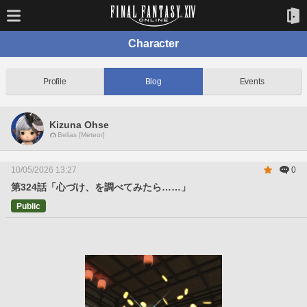
Character
Profile
Blog
Events
Kizuna Ohse
Belias [Meteor]
10/05/2026 13:27
0
第324話「心づけ、を調べてみたら……」
Public