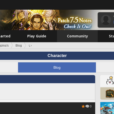
tarted
Play Guide
Community
St
pina's
Blog
い
Character
Blog
0