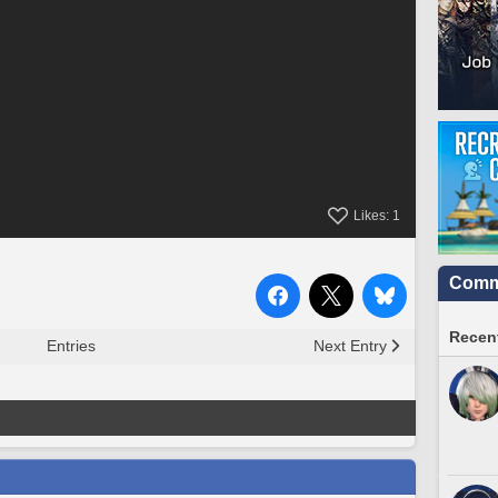
Likes:
1
Commu
Recent
Entries
Next Entry