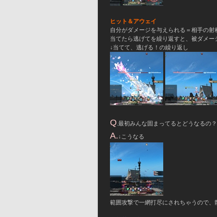
ヒット＆アウェイ
自分がダメージを与えられる＝相手の射
当てたら逃げてを繰り返すと、被ダメー
↓当てて、逃げる！の繰り返し
Q
.最初みんな固まってるとどうなるの？
A.
↓こうなる
範囲攻撃で一網打尽にされちゃうので、