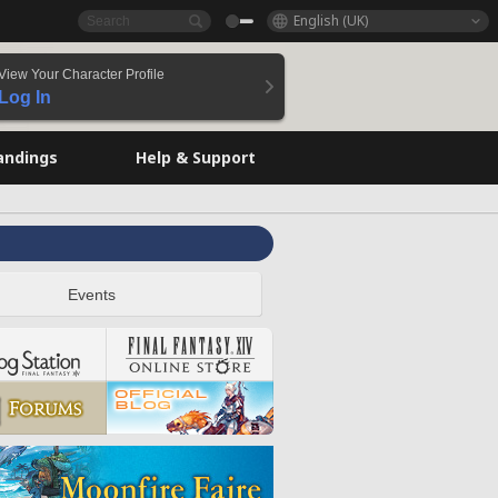
English (UK)
View Your Character Profile
Log In
andings
Help & Support
Events