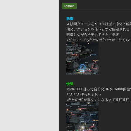
Public
防御
４秒間ダメージを９９％軽減＋浄化で解
他のアクションを使うとすぐ解除される
防御しながら移動もできる（低速）
↓どのジョブも自分のHPバーがこれくら
快気
MPを2000使って自分のHPを16000回
どんどん使っちゃおう
↓自分のHPが満タンになるまで連打連打