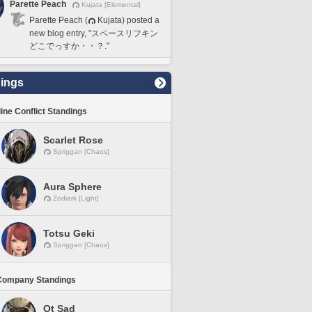
Parette Peach
Kujata [Elemental]
Parette Peach (
Kujata) posted a
new blog entry, "スペースリフキン
どこでっすか・・？."
ings
line Conflict Standings
Scarlet Rose
Spriggan [Chaos]
Aura Sphere
Zodiark [Light]
Totsu Geki
Spriggan [Chaos]
Company Standings
Ot Sad