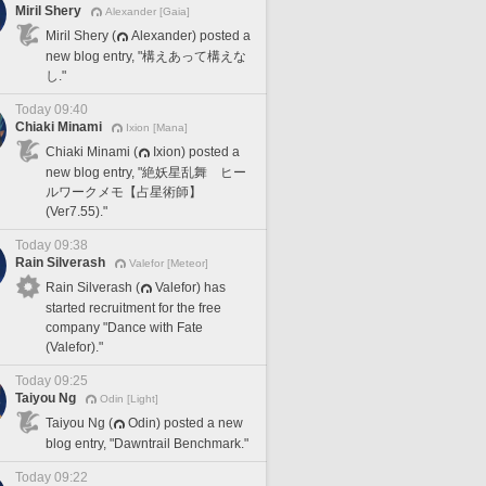
Miril Shery
Alexander [Gaia]
Miril Shery (
Alexander) posted a
new blog entry, "構えあって構えな
し."
Today 09:40
Chiaki Minami
Ixion [Mana]
Chiaki Minami (
Ixion) posted a
new blog entry, "絶妖星乱舞 ヒー
ルワークメモ【占星術師】
(Ver7.55)."
Today 09:38
Rain Silverash
Valefor [Meteor]
Rain Silverash (
Valefor) has
started recruitment for the free
company "Dance with Fate
(Valefor)."
Today 09:25
Taiyou Ng
Odin [Light]
Taiyou Ng (
Odin) posted a new
blog entry, "Dawntrail Benchmark."
Today 09:22