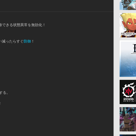
除できる状態異常を無効化！
い減ったらすぐ
防御
！
復する。
！