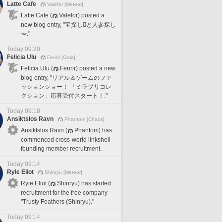
Latte Cafe
Valefor [Meteor]
Latte Cafe (
Valefor) posted a
new blog entry, "宝探し🪎と人参探し
🥕."
Today 09:20
Felicia Ulu
Fenrir [Gaia]
Felicia Ulu (
Fenrir) posted a new
blog entry, "リアル＆ゲームのファ
ッションショー！ 「ミラプリコレ
クション」応募受付スタート！."
Today 09:18
Ansiktslos Ravn
Phantom [Chaos]
Ansiktslos Ravn (
Phantom) has
commenced cross-world linkshell
founding member recruitment.
Today 09:14
Ryle Eliot
Shinryu [Meteor]
Ryle Eliot (
Shinryu) has started
recruitment for the free company
"Trusty Feathers (Shinryu)."
Today 09:14