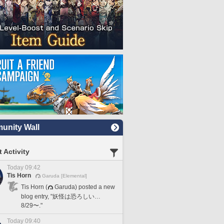
nity Wall
 Activity
Today 09:42
Tis Horn
Garuda [Elemental]
Tis Horn (
Garuda) posted a new
blog entry, "妖怪は恐ろしい…
8/29〜."
Today 09:40