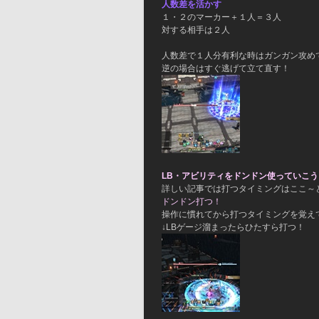
人数差を活かす
１・２のマーカー＋１人＝３人
対する相手は２人
人数差で１人分有利な時はガンガン攻め
逆の場合はすぐ逃げて立て直す！
LB・アビリティをドンドン使っていこう
詳しい記事では打つタイミングはここ～
ドンドン打つ！
操作に慣れてから打つタイミングを覚え
↓LBゲージ溜まったらひたすら打つ！