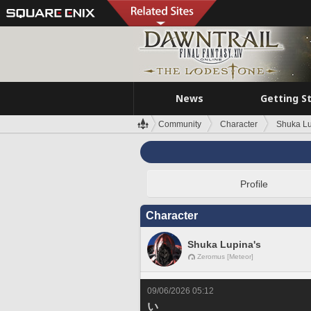
News
Getting S
Community
Character
Shuka Lu
Profile
Character
Shuka Lupina's
Zeromus [Meteor]
09/06/2026 05:12
い