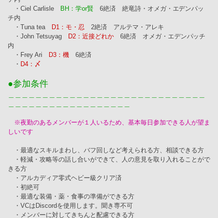
　・Ciel Carlisle　
BH：学or賢
　6絶済　絶竜詩・オメガ・エデンパッ
チ内
　・Tuna tea　
D1：モ・忍
　2絶済　アルテマ・アレキ
　・John Tetsuyag　
D2：近接どれか
　6絶済　オメガ・エデンパッチ
内
　・Frey Ari　
D3：機
　6絶済
　・
D4：〆
●参加条件
＿＿＿＿＿＿＿＿＿＿＿＿＿＿＿＿＿＿＿＿＿＿＿＿＿＿＿＿＿
＿＿＿＿＿＿＿＿＿＿＿＿＿＿＿＿＿＿
※夜勤のあるメンバーが１人いるため、基本毎日参加できる人が望ま
しいです
　・最適なスキルまわし、バフ回しなど考えられる方、相談できる方
　・軽減・攻略等の話し合いができて、人の意見を取り入れることがで
きる方
　・アルカディア零式ヘビー級クリア済
　・初絶可
　・最適な装備・薬・食事の準備ができる方
　・VCはDiscordを使用します。聞き専不可
　・メンバーに対してきちんと配慮できる方