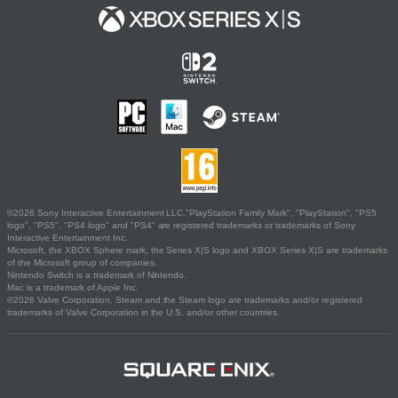
©2026 Sony Interactive Entertainment LLC."PlayStation Family Mark", "PlayStation", "PS5
logo", "PS5", "PS4 logo" and "PS4" are registered trademarks or trademarks of Sony
Interactive Entertainment Inc.
Microsoft, the XBOX Sphere mark, the Series X|S logo and XBOX Series X|S are trademarks
of the Microsoft group of companies.
Nintendo Switch is a trademark of Nintendo.
Mac is a trademark of Apple Inc.
©2026 Valve Corporation. Steam and the Steam logo are trademarks and/or registered
trademarks of Valve Corporation in the U.S. and/or other countries.