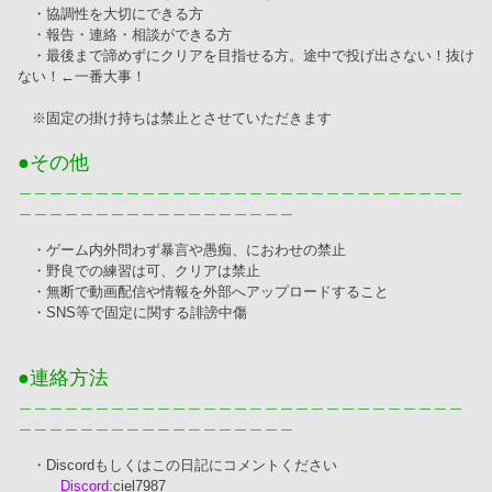
　・協調性を大切にできる方
　・報告・連絡・相談ができる方
　・最後まで諦めずにクリアを目指せる方。途中で投げ出さない！抜け
ない！←一番大事！
　※固定の掛け持ちは禁止とさせていただきます
●その他
＿＿＿＿＿＿＿＿＿＿＿＿＿＿＿＿＿＿＿＿＿＿＿＿＿＿＿＿＿
＿＿＿＿＿＿＿＿＿＿＿＿＿＿＿＿＿＿
　・ゲーム内外問わず暴言や愚痴、におわせの禁止
　・野良での練習は可、クリアは禁止
　・無断で動画配信や情報を外部へアップロードすること
　・SNS等で固定に関する誹謗中傷
●連絡方法
＿＿＿＿＿＿＿＿＿＿＿＿＿＿＿＿＿＿＿＿＿＿＿＿＿＿＿＿＿
＿＿＿＿＿＿＿＿＿＿＿＿＿＿＿＿＿＿
　・Discordもしくはこの日記にコメントください
Discord
:ciel7987