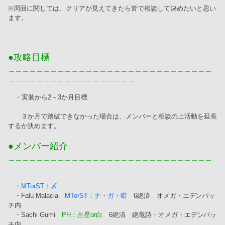
※周回に関しては、クリアが見えてきたら皆で相談して決めたいと思い
ます。
●攻略目標
＿＿＿＿＿＿＿＿＿＿＿＿＿＿＿＿＿＿＿＿＿＿＿＿＿＿＿＿＿
＿＿＿＿＿＿＿＿＿＿＿＿＿＿＿＿＿＿
・実装から2～3か月目標
　　３か月で踏破できなかった場合は、メンバーと相談の上活動を延長
するか決めます。
●メンバー紹介
＿＿＿＿＿＿＿＿＿＿＿＿＿＿＿＿＿＿＿＿＿＿＿＿＿＿＿＿＿
＿＿＿＿＿＿＿＿＿＿＿＿＿＿＿＿＿＿
　・
MTorST：〆
　・Falu Malacia　
MTorST：ナ・ガ・暗
　6絶済　オメガ・エデンパッ
チ内
　・Sachi Gumi　
PH：占星or白
　6絶済　絶竜詩・オメガ・エデンパッ
チ内