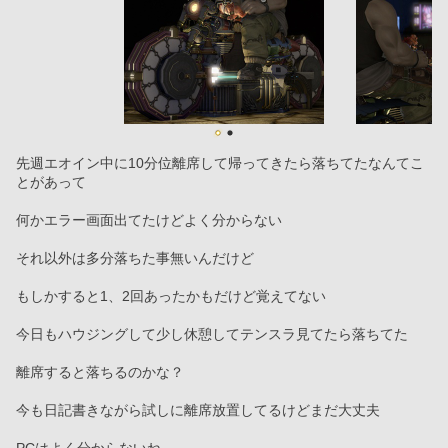
先週エオイン中に10分位離席して帰ってきたら落ちてたなんてこ
とがあって　
何かエラー画面出てたけどよく分からない
それ以外は多分落ちた事無いんだけど
もしかすると1、2回あったかもだけど覚えてない
今日もハウジングして少し休憩してテンスラ見てたら落ちてた
離席すると落ちるのかな？
今も日記書きながら試しに離席放置してるけどまだ大丈夫