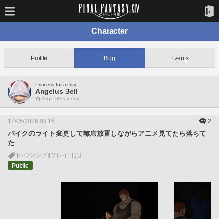
Character
Profile
Blog
Events
Princess for a Day
Angelus Bell
Aegis [Elemental]
17/05/2026 03:16
2
バイクのライト変更して離席放置しながらアニメ見てたら落ちて
た
[ハウジング]
[プレイ日記]
Public