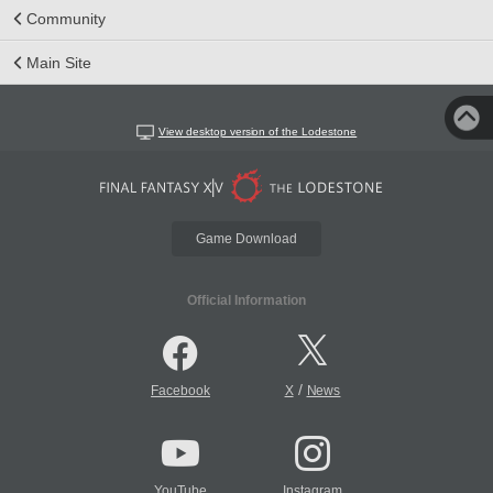
Community
Main Site
View desktop version of the Lodestone
Game Download
Official Information
/
Facebook
X
News
YouTube
Instagram