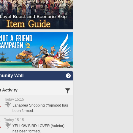
nity Wall
 Activity
Today 15:15
Lahabrea Shopping (Yojimbo) has
been formed.
Today 15:15
YELLOW BIRD LOVER (Valefor)
has been formed.