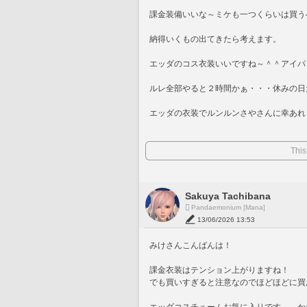
課金装備いいな～ミケも一つくらいは買う
納得いくもの出てきたら考えます。
エッダのコス衣装いいですね～＾＾アイパ
ルレ全部やると２時間かぁ・・・休みの日
エッダの衣装でルンルンさやさんに幸あれ
This
Sakuya Tachibana
Pandaemonium [Mana]
13/06/2026 13:53
みけさんこんばんは！
課金衣装はテンション上がりますね！
でも買いすぎると注意なのでほどほどに買