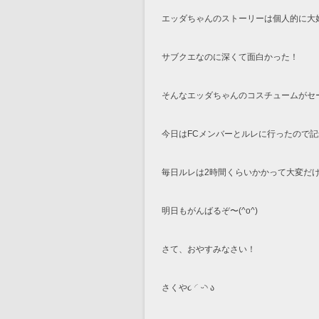
エッダちゃんのストーリーは個人的に大
サブクエなのに深くて面白かった！
そんなエッダちゃんのコスチュームがセ
今日はFCメンバーとルレに行ったので
毎日ルレは2時間くらいかかって大変だ
明日もがんばるぞ〜(^o^)
さて、おやすみなさい！
さくや૮ ◜ᵕ◝ ა