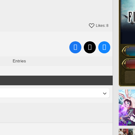
Likes:
8
Entries