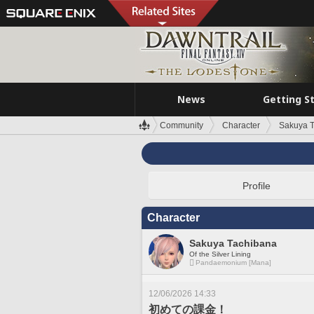
News
Getting S
Community
Character
Sakuya 
Profile
Character
Sakuya Tachibana
Of the Silver Lining
Pandaemonium [Mana]
12/06/2026 14:33
初めての課金！