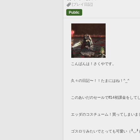
[プレイ日記]
Public
こんばんは！さくやです。
久々の日記〜！！たまにはね！^_^
このあいだのセールでff14初課金をして
エッダのコスチューム！買ってしまいました
ゴスロリみたいでとっても可愛い（╹◡╹