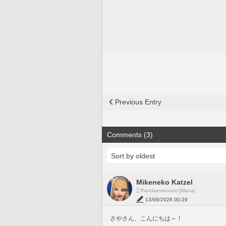
Previous Entry
Comments (3)
Mikeneko Katzel
Pandaemonium [Mana]
13/06/2026 00:29
さやさん、こんにちは～！