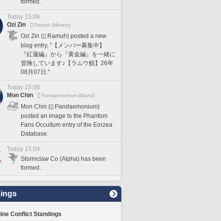
formed.
Today 15:06
Ozi Zin
Ramuh [Meteor]
Ozi Zin (
Ramuh) posted a new
blog entry, "【メンバー募集中】
『紅蓮編』から『黄金編』を一緒に
冒険しています♪【ラムウ鯖】26年
08月07日."
Today 15:06
Mon Chin
Pandaemonium [Mana]
Mon Chin (
Pandaemonium)
posted an image to the Phantom
Fans Occultum entry of the Eorzea
Database.
Today 15:04
Stormclaw Co (Alpha) has been
formed.
ings
line Conflict Standings