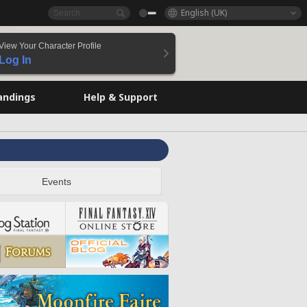
English (UK)
View Your Character Profile
Log In
andings
Help & Support
Events