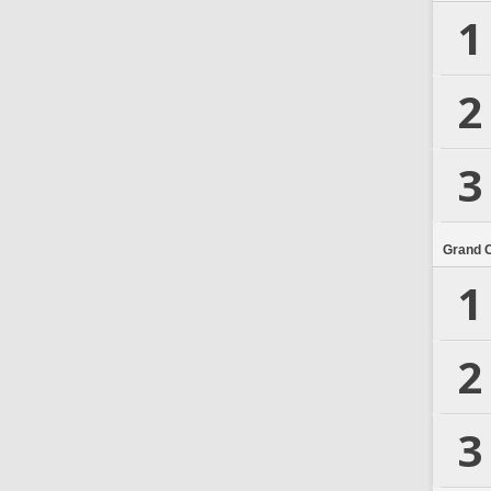
1
2
3
Grand 
1
2
3