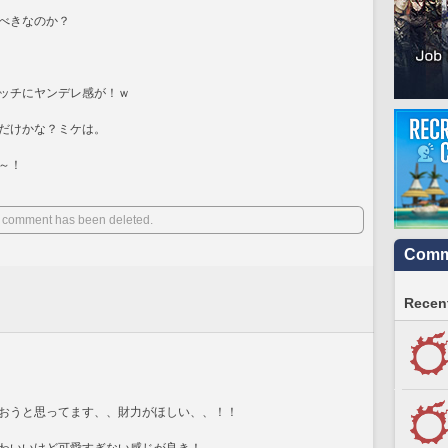
べきなのか？
ッチにヤンデレ感が！ｗ
だけかな？ミケは。
～！
 comment has been deleted.
Commu
Recent
おうと思ってます、、財力がほしい、、！！