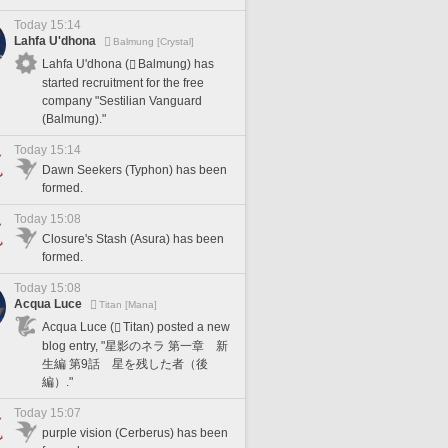
Today 15:14
Lahfa U'dhona
Balmung [Crystal]
Lahfa U'dhona (
Balmung) has
started recruitment for the free
company "Sestilian Vanguard
(Balmung)."
Today 15:14
Dawn Seekers (Typhon) has been
formed.
Today 15:08
Closure's Stash (Asura) has been
formed.
Today 15:08
Acqua Luce
Titan [Mana]
Acqua Luce (
Titan) posted a new
blog entry, "星影のネラ 第一章 新
生編 第9話 星を残した者（後
編）."
Today 15:07
purple vision (Cerberus) has been