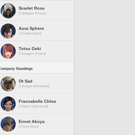
Scarlet Rose
Spriggan [Chaos]
Aura Sphere
Zodiark [Light]
Totsu Geki
Spriggan [Chaos]
Company Standings
Ot Sad
Gungnir [Elemental]
Fransabelle Chloe
Typhon [Elemental]
Ennet Akoya
Fenrir [Gaia]