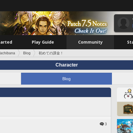
tarted
Play Guide
Community
St
Tachibana
Blog
初めての課金！
Character
Blog
3