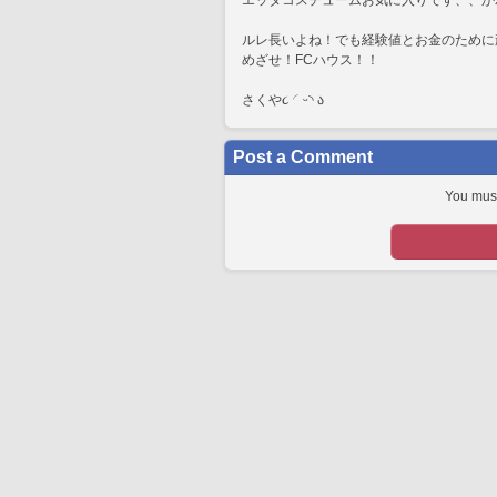
エッダコスチュームお気に入りです、、か
ルレ長いよね！でも経験値とお金のために
めざせ！FCハウス！！
さくや૮ ◜ᵕ◝ ა
Post a Comment
You must