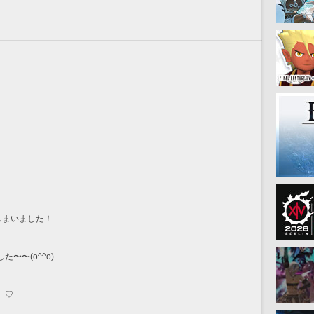
しまいました！
〜〜(o^^o)
）♡