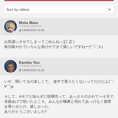
Moto Maru
Yojimbo [Meteor]
13/06/2026 13:36
お気遣いさせてしまってごめんねっ∑(ﾟДﾟ)
毎日賑やかでいろんな遊びができて嬉しいですねー(*´▽`人)
Karoku You
Yojimbo [Meteor]
13/06/2026 21:18
いや、聞いてるの楽しくて、 途中で遮りたくないってだけだよ(￣
∀￣)p 
そして、Aモブと知らずに喧嘩売って、あっさりのされてへそ天で
赤旗あげて呟いたところ、みんなが颯爽と現れてあっけなく復讐
を果たせたの、嬉しかった。
ありがとうございました‼︎