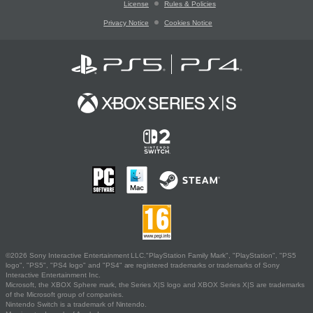
License
Rules & Policies
Privacy Notice
Cookies Notice
©2026 Sony Interactive Entertainment LLC."PlayStation Family Mark", "PlayStation", "PS5
logo", "PS5", "PS4 logo" and "PS4" are registered trademarks or trademarks of Sony
Interactive Entertainment Inc.
Microsoft, the XBOX Sphere mark, the Series X|S logo and XBOX Series X|S are trademarks
of the Microsoft group of companies.
Nintendo Switch is a trademark of Nintendo.