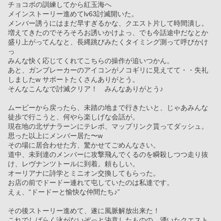
チョコボの訓練してから紅玉海へ
メインストーリー進めてlv63討滅開いた。
メンバー誘うにはまだ早すぎるかな、クエスト片して時間潰し。
増えてきたのでそろそろお誘いかけよっ、でも今話途中だなとか
盛り上がってんなと、長縄跳びみたくタイミング測って呼びかけ
っ
みんな快く応じてくれてこちらの操作が追いつかん。
あと、ガンブレーカーのアイコンがノコギリに見えてて・・失礼
しましたw サポートたくさんありがとう。
そんなこんなで討滅クリア！　みんなありがとう♪
ムービーから戻ったら、未踏の地まで行きたいと、じゃあみんな
徒歩で行こうと、何やら楽しげな会話が。
現在地の北ザナラーンにテレポ、マップリンク貰ってダッシュ。
思った以上にメンバー居た〜w
その場に居合わせた方、驚かせてごめんなさい。
道中、未到達のメンバーに攻撃飛んでくるのを瞬殺しつつ走り抜
け、レヴナンツトールに到着。頼もしい。
オーリアナに詩学とミニオン交換してもらった。
お店の前でドードー連れて屯していたのは私達です。
えぇ、“ドードーと愉快な仲間たち♪”
その後ストーリー進めて、遂に風脈解放出来た！　
これでしばらく泳がないぞっと決意したものの、湧いたクエスト