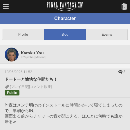
Character
Profile
Blog
Events
Karoku You
Yojimbo [Meteor]
13/06/2026 11:52
2
ドードーと愉快な仲間たち！
[プレイ日記]
[コメント歓迎]
Public
昨夜はメンテ明けのインストールに時間かかって寝てしまったの
で、早朝からIN。
画面出る前からチャットの音が聞こえる。ほんとに何時でも誰か
居るw