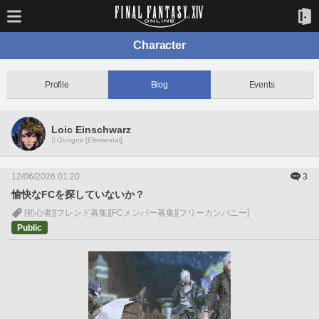
Character
Profile
Blog
Events
Loic Einschwarz
Gungnir [Elemental]
12/06/2026 01:20
3
愉快なFCを探していないか？
[初心者]
[フレンド募集]
[FCメンバー募集]
[フリーカンパニー]
Public