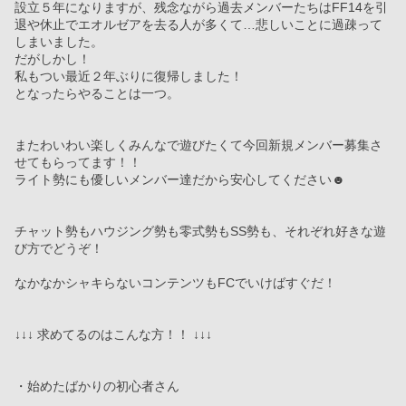
設立５年になりますが、残念ながら過去メンバーたちはFF14を引
退や休止でエオルゼアを去る人が多くて…悲しいことに過疎って
しまいました。
だがしかし！
私もつい最近２年ぶりに復帰しました！
となったらやることは一つ。
またわいわい楽しくみんなで遊びたくて今回新規メンバー募集さ
せてもらってます！！
ライト勢にも優しいメンバー達だから安心してください☻
チャット勢もハウジング勢も零式勢もSS勢も、それぞれ好きな遊
び方でどうぞ！
なかなかシャキらないコンテンツもFCでいけばすぐだ！
↓↓↓ 求めてるのはこんな方！！ ↓↓↓
・始めたばかりの初心者さん