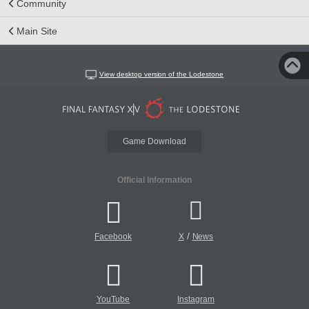
Community
Main Site
View desktop version of the Lodestone
Game Download
Official Information
/
Facebook
X
News
YouTube
Instagram