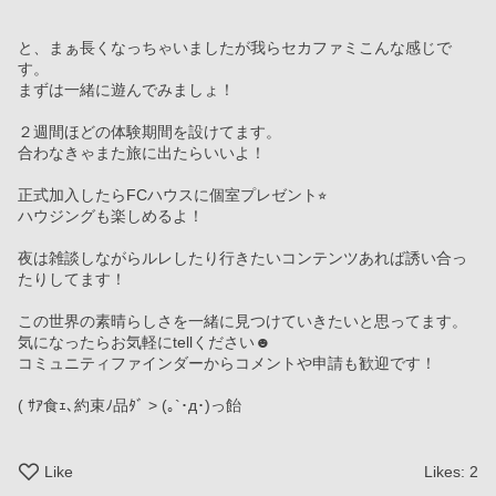
と、まぁ長くなっちゃいましたが我らセカファミこんな感じで
す。
まずは一緒に遊んでみましょ！
２週間ほどの体験期間を設けてます。
合わなきゃまた旅に出たらいいよ！
正式加入したらFCハウスに個室プレゼント⭐︎
ハウジングも楽しめるよ！
夜は雑談しながらルレしたり行きたいコンテンツあれば誘い合っ
たりしてます！
この世界の素晴らしさを一緒に見つけていきたいと思ってます。
気になったらお気軽にtellください☻
コミュニティファインダーからコメントや申請も歓迎です！
( ｻｱ食ｪ､約束ﾉ品ﾀﾞ > (｡`･д･)っ飴
Like
Likes:
2