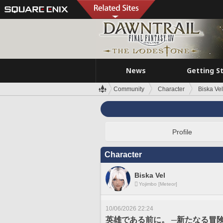
News
Getting S
Community
Character
Biska Vel
Profile
Character
Biska Vel
Yojimbo [Meteor]
10/06/2026 22:24
英雄である前に。 ─新たなる冒