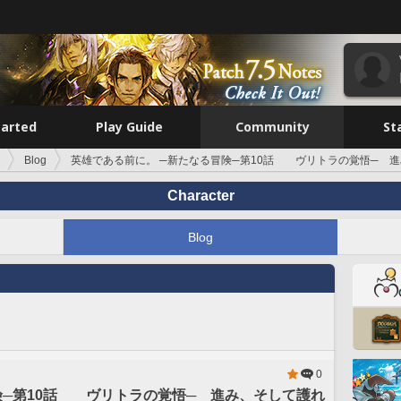
tarted
Play Guide
Community
St
Blog
英雄である前に。 ─新たなる冒険─第10話 ヴリトラの覚悟─ 
Character
Blog
0
険─第10話 ヴリトラの覚悟─ 進み、そして護れ