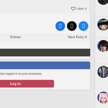
Likes:
4
Entries
Next Entry
 be logged in to post comments.
Log In