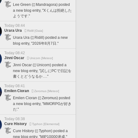
Lee Green (
Mandragora) posted
a new blog entry, "Xくんは拒絶した
ようです."
Today 08:44
Urara Ura
Ridill [Gaia]
Urara Ura (
Ridill) posted a new
blog entry, "2026年8月7日."
Today 08:42
Jinni Oscar
Unicorn [Meteor]
Jinni Oscar (
Unicorn) posted a
new blog entry, "試しにPCで日記を
書くとどうなるか…."
Today 08:41
Emilen Cioran
Zeromus [Meteor]
Emilen Cioran (
Zeromus) posted
a new blog entry, "MMORPGが好き
だ."
Today 08:38
Cure History
Typhon [Elemental]
Cure History (
Typhon) posted a
new blog entry, "MIP10000達成."