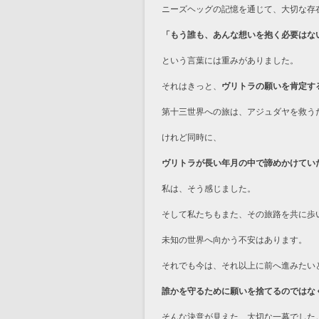
ニーズヘッグの記憶を通じて、大切な存
「もう誰も、あんな想いを抱く必要はな
という言葉には重みがありました。
それはきっと、
ヴリトラの願いを肯定す
第十三世界への旅は、アジュダヤを救う
けれど同時に、
ヴリトラが長い年月の中で諦めかけてい
私は、そう感じました。
そして私たちもまた、その旅路を共に歩
未知の世界へ向かう不安はあります。
それでも今は、それ以上に前へ進みたい
誰かを守るために願いを捨てるのではな
そんな決意が見えた、大切な一幕でした