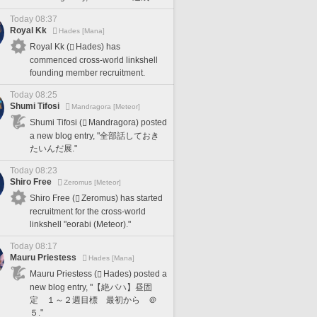
Today 08:37
Royal Kk
Hades [Mana]
Royal Kk (
Hades) has
commenced cross-world linkshell
founding member recruitment.
Today 08:25
Shumi Tifosi
Mandragora [Meteor]
Shumi Tifosi (
Mandragora) posted
a new blog entry, "全部話しておき
たいんだ展."
Today 08:23
Shiro Free
Zeromus [Meteor]
Shiro Free (
Zeromus) has started
recruitment for the cross-world
linkshell "eorabi (Meteor)."
Today 08:17
Mauru Priestess
Hades [Mana]
Mauru Priestess (
Hades) posted a
new blog entry, "【絶バハ】昼固
定 １～２週目標 最初から ＠
５."