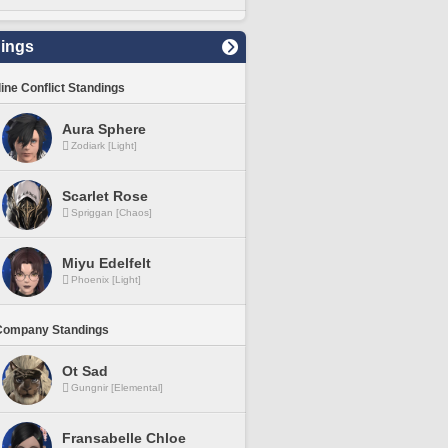
ings
line Conflict Standings
Aura Sphere
Zodiark [Light]
Scarlet Rose
Spriggan [Chaos]
Miyu Edelfelt
Phoenix [Light]
Company Standings
Ot Sad
Gungnir [Elemental]
Fransabelle Chloe