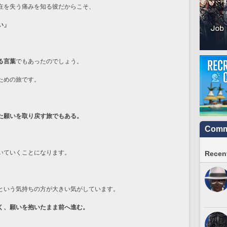
在を失う痛みを知る彼だからこそ、
い」
る言葉
でもあったのでしょう。
ための旅です。
た願いを取り戻す旅でもある。
Commu
いていくことになります。
Recent
という気持ちの方が大きい気がしています。
く、願いを抱いたまま前へ進む。
。