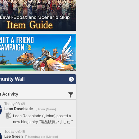
nity Wall
 Activity
Today 08:49
Leon Roseblade
Ixion [Mana]
Leon Roseblade (
Ixion) posted a
new blog entry, "製品版買いました."
Today 08:46
Lee Green
Mandragora [Meteor]