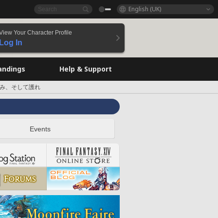
English (UK)
View Your Character Profile
Log In
andings
Help & Support
進み、そして護れ
Events