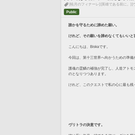
[暁月のフィナーレ]
[英雄である前に。]
[
Public
誰かを守るために諦めた願い。
けれど、その願いを諦めなくてもいいと
こんにちは、Biskaです。
今回は、第十三世界へ向かうための準備
護魂の霊鱗の補強が完了し、人造アトモ
のとなりつつあります。
けれど、このクエストで私の心に最も残
ヴリトラの決意です。