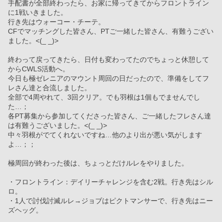
手配書が全部終わったら、お家に帰ってきてからフロントライン
に1戦いきました。
行き先はウォーコー・チーテ。
CFでマッチングした皆さん、PTご一緒した皆さん、有難うござい
ました。<(_ _)>
終わって戻ってきたら、日付も変わってたのでちょっと休憩して
からCWLS活動へ。
今日も極ゼレニアのマウント周回の日だったので、準備をしてフ
レさん達と合流しました。
全部で4周やれて、3回クリア。でも羽根は1個もでませんでし
た…；
各PT募集から参加してくださった皆さん、ご一緒したフレさん達
は有難うございました。<(_ _)>
中々羽根がでてくれないですね…他のより出が悪い気がします
よ…；；
極周回が終わった後は、ちょっとだけルレをやりました。
・フロントライン：デイリーチャレンジを含む2戦。行き先はシル
ロ。
・1人で討伐討滅ルレ→ジョブはピクトマンサーで、行き先はニー
ズヘッグ。