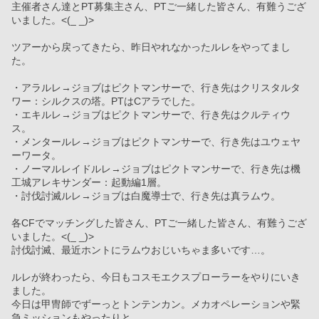
主催者さん達とPT募集主さん、PTご一緒した皆さん、有難うござ
いました。<(_ _)>
ツアーから戻ってきたら、昨日やれなかったルレをやってまし
た。
・アラルレ→ジョブはピクトマンサーで、行き先はクリスタルタ
ワー：シルクスの塔。PTはCアラでした。
・エキルレ→ジョブはピクトマンサーで、行き先はクルティウ
ス。
・メンタールレ→ジョブはピクトマンサーで、行き先はユウェヤ
ーワータ。
・ノーマルレイドルレ→ジョブはピクトマンサーで、行き先は機
工城アレキサンダー：起動編1層。
・討伐討滅ルレ→ジョブは白魔導士で、行き先は真ラムウ。
各CFでマッチングした皆さん、PTご一緒した皆さん、有難うござ
いました。<(_ _)>
討伐討滅、最近ホントにラムウおじいちゃま多いです…。
ルレが終わったら、今日もコスモエクスプローラーをやりにいき
ました。
今日は甲冑師でずーっとトンテンカン。メカオペレーションや緊
急ミッションもやったりと。