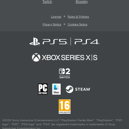
Twitch
Bluesky
License
Rules & Policies
Privacy Notice
Cookies Notice
©2026 Sony Interactive Entertainment LLC."PlayStation Family Mark", "PlayStation", "PS5
logo", "PS5", "PS4 logo" and "PS4" are registered trademarks or trademarks of Sony
Interactive Entertainment Inc.