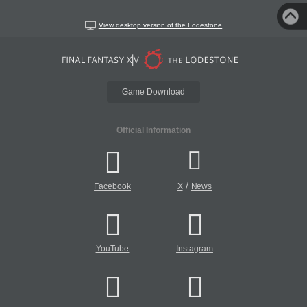
View desktop version of the Lodestone
Game Download
Official Information
/
Facebook
X
News
YouTube
Instagram