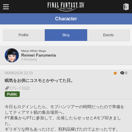
Character
Profile
Blog
Events
Makai White Mage
Reimei Farumeria
Ifrit [Gaia]
06/06/2026 22:15
0
眠気をお供にコスモとかやってた日。
[プレイ日記]
Public
今日もログインしたら、モブハンツアーの時間だったので準備を
してティアマト鯖の集合場所へ。
PT募集からPTに参加して、出発したらせっせとAモブ叩きまし
た。
ギリギリな時もあったけど、戦利品稼げたのでよかったです。