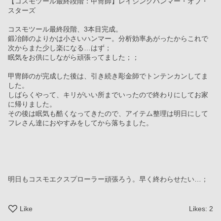
【コスモツール最終段階：甲冑師】レイジングハンマー・オブ・
スターズ
コスモツール最終段階、3本目完成。
鍛冶師のよりかは小さいハンマー。分析効率あがったからこれで
次からまた少し楽になる…はず；
眠気をお供にしながら頑張ってました；；
甲冑師のが完成した後は、引き続き彫金師でトンテンカンしてま
した。
しばらくやって、キリがいい所までいったので終わりにしてお家
に帰りました。
その後は眠気も酷くなってきたので、アイテム整理は明日にして
フレさん達におやすみをしてから落ちました。
明日もコスモエクスプローラー頑張ろう。早く終わらせたい…；
Like
Likes:
2