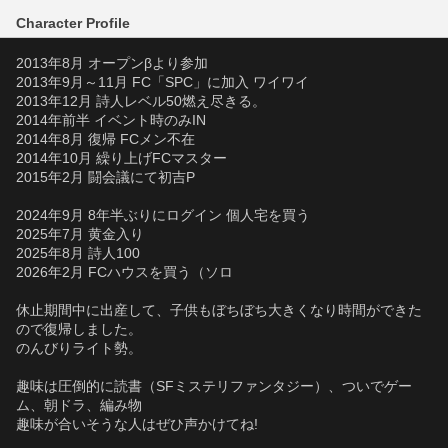
Character Profile
2013年8月 オープンβより参加
2013年9月～11月 FC「SPC」に加入 ワイワイ
2013年12月 詩人レベル50燃え尽きる。
2014年前半 イベント時のみIN
2014年8月 復帰 FCメン不在
2014年10月 繰り上げFCマスター
2015年2月 闘会議にて初吉P
2024年9月 8年半ぶりにログイン 個人宅を買う
2025年7月 黄金入り
2025年8月 詩人100
2026年2月 FCハウスを買う（ソロ
休止期間中に出産して、子供もぼちぼち大きくなり時間ができた
ので復帰しました。
のんびりライト勢。
趣味は圧倒的に読書（SFミステリファンタジー）、ついでゲー
ム、朝ドラ、編み物
趣味が合いそうな人はぜひ声かけてね!