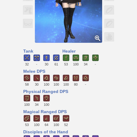
Tank
Healer
32
-
30
61
53
100
34
-
Melee DPS
58
30
100
100
100
80
-
Physical Ranged DPS
100
34
100
Magical Ranged DPS
53
100
64
100
52
Disciples of the Hand