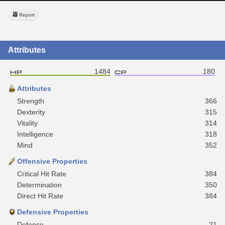
Report
Attributes
1484
180
Attributes
Strength
366
Dexterity
315
Vitality
314
Intelligence
318
Mind
352
Offensive Properties
Critical Hit Rate
384
Determination
350
Direct Hit Rate
384
Defensive Properties
Defense
21