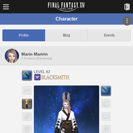
Character
Profile
Blog
Events
Marin Maririn
Tonberry [Elemental]
LEVEL 82