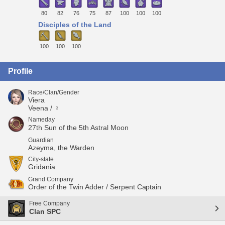
80
82
76
75
87
100
100
100
Disciples of the Land
100
100
100
Profile
Race/Clan/Gender
Viera
Veena / ♀
Nameday
27th Sun of the 5th Astral Moon
Guardian
Azeyma, the Warden
City-state
Gridania
Grand Company
Order of the Twin Adder / Serpent Captain
Free Company
Clan SPC