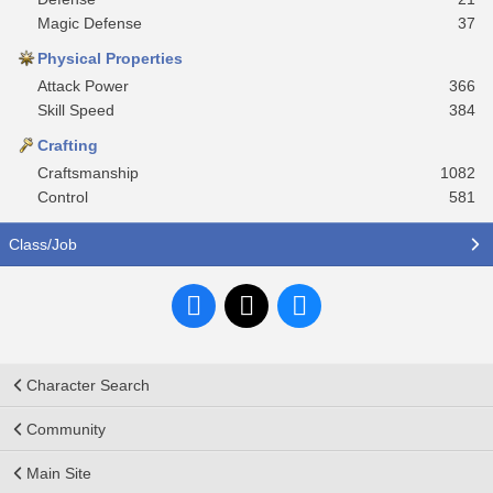
Magic Defense
37
Physical Properties
Attack Power
366
Skill Speed
384
Crafting
Craftsmanship
1082
Control
581
Class/Job
Character Search
Community
Main Site