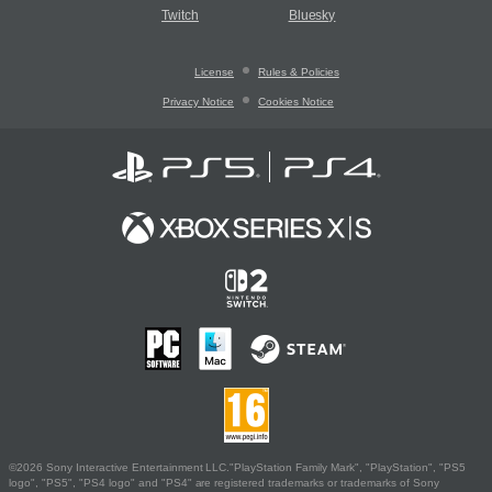
Twitch
Bluesky
License
Rules & Policies
Privacy Notice
Cookies Notice
©2026 Sony Interactive Entertainment LLC."PlayStation Family Mark", "PlayStation", "PS5
logo", "PS5", "PS4 logo" and "PS4" are registered trademarks or trademarks of Sony