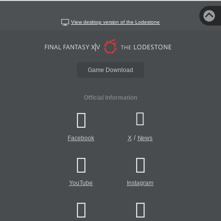
View desktop version of the Lodestone
Game Download
Official Information
/
Facebook
X
News
YouTube
Instagram