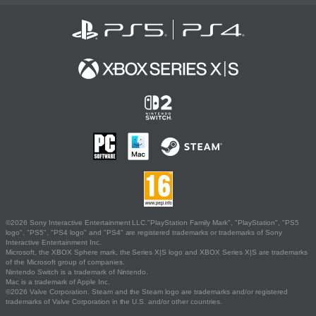
©2026 Sony Interactive Entertainment LLC."PlayStation Family Mark", "PlayStation", "PS5
logo", "PS5", "PS4 logo" and "PS4" are registered trademarks or trademarks of Sony
Interactive Entertainment Inc.
Microsoft, the XBOX Sphere mark, the Series X|S logo and XBOX Series X|S are trademarks
of the Microsoft group of companies.
Nintendo Switch is a trademark of Nintendo.
Mac is a trademark of Apple Inc.
©2026 Valve Corporation. Steam and the Steam logo are trademarks and/or registered
trademarks of Valve Corporation in the U.S. and/or other countries.