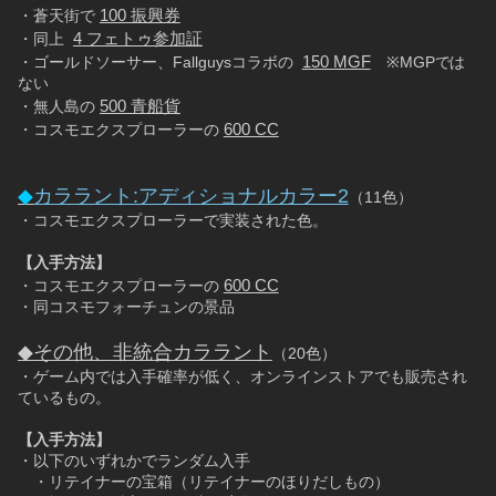
100 振興券
・蒼天街で 
4 フェトゥ参加証
・同上  
150 MGF
・ゴールドソーサー、Fallguysコラボの  
　※MGPでは
ない
500 青船貨
・無人島の 
600 CC
・コスモエクスプローラーの 
◆
カララント:アディショナルカラー2
（11色）
・コスモエクスプローラーで実装された色。
【入手方法】
600 CC
・コスモエクスプローラーの 
・同コスモフォーチュンの景品
◆その他、非統合カララント
（20色）
・ゲーム内では入手確率が低く、オンラインストアでも販売され
ているもの。
【入手方法】
・以下のいずれかでランダム入手
　・リテイナーの宝箱（リテイナーのほりだしもの）