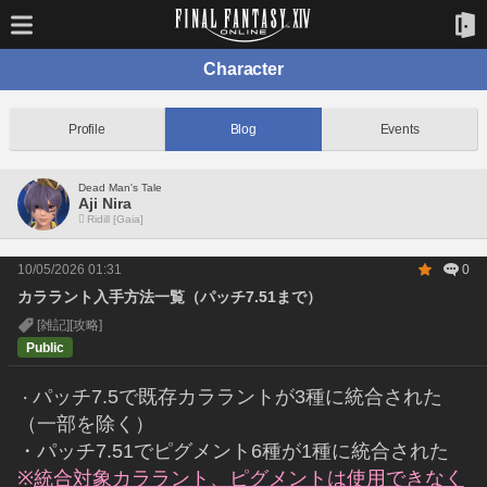
Character
Profile
Blog
Events
Dead Man's Tale
Aji Nira
Ridill [Gaia]
10/05/2026 01:31
0
カララント入手方法一覧（パッチ7.51まで）
[雑記]
[攻略]
Public
パッチ7.5で既存カララントが3種に統合された
・
（一部を除く）
・パッチ7.51でピグメント6種が1種に統合された
※
統合対象カララント、ピグメントは使用できなく