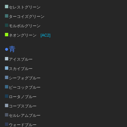
■
セレストグリーン
■
ターコイズグリーン
■
モルボルグリーン
■
ネオングリーン　
[AC2]
●青
■
アイスブルー
■
スカイブルー
■
シーフォグブルー
■
ピーコックブルー
■
ロータノブルー
■
コープスブルー
■
セルレアムブルー
■
ウォードブルー