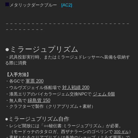
■
メタリックダークブルー　
[AC2]
－－－－－－－－－－－－－－－－－－－－－－－－－－－－－
－－－－－－－－－
●ミラージュプリズム
・武具投影実行時、またはミラージュドレッサーへ装備を収納す
る際に消費
【入手方法】
軍票 200
・各GCで 
対人戦績 200
・ウルヴズジェイル係船場で 
ジェム 6個
・漆黒エリアのバイカラージェム交換NPCで 
緑島貨 150
・無人島で 
・クラフターで製作（クリアプリズム＋素材）
●ミラージュプリズム自作
・レシピ開放には「○○秘伝書:ミラージュプリズム」が必要。
　（モードゥナのタタロガ、西ザナラーンのゴベリンで 
）
300 ギル
・素材となるクリアプリズムは各地のショップ（よろず屋等）で 