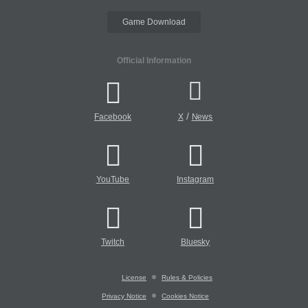
Game Download
Official Information
/
Facebook
X
News
YouTube
Instagram
Twitch
Bluesky
License
Rules & Policies
Privacy Notice
Cookies Notice