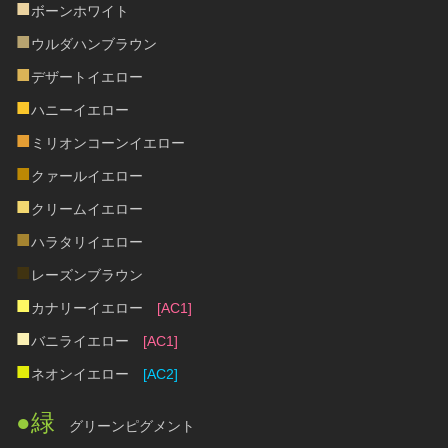
■
ボーンホワイト
■
ウルダハンブラウン
■
デザートイエロー
■
ハニーイエロー
■
ミリオンコーンイエロー
■
クァールイエロー
■
クリームイエロー
■
ハラタリイエロー
■
レーズンブラウン
■
カナリーイエロー　
[AC1]
■
バニライエロー　
[AC1]
■
ネオンイエロー　
[AC2]
●緑
　グリーンピグメント