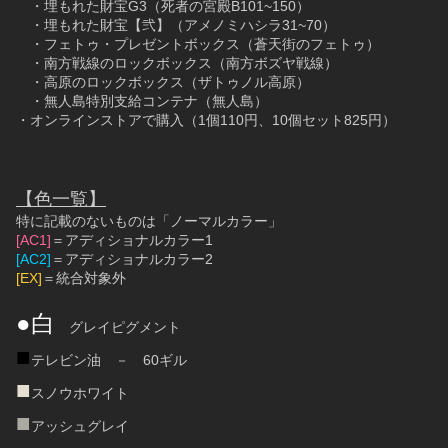
　・埋もれた財宝G3（死者の宮殿B101~150）
　・埋もれた財宝【弐】（アメノミハシラ31~70）
　・フェトゥ・プレゼントボックス（蒼天街のフェトゥ）
　・南方戦線のロックボックス（南方ボズヤ戦線）
　・高原のロックボックス（ザトゥノル高原）
　・無人島特別支給コンテナ（無人島）
・オンラインストアで購入（1個110円、10個セット825円）
【色一覧】
特に記載のないものは「ノーマルカラー」
[AC1]
＝アディショナルカラー1
[AC2]
＝アディショナルカラー2
[EX]
＝統合対象外
●白
　グレイピグメント
■
テレビン油　－　60ギル
■
スノウホワイト
■
アッシュグレイ