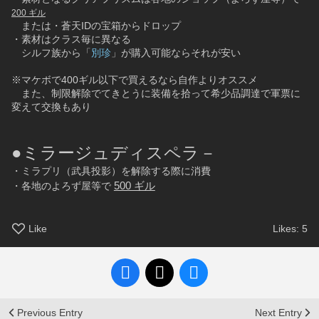
200 ギル
　または・蒼天IDの宝箱からドロップ
・素材はクラス毎に異なる
　シルフ族から「
別珍
」が購入可能ならそれが安い
※マケボで400ギル以下で買えるなら自作よりオススメ
　また、制限解除でてきとうに装備を拾って希少品調達で軍票に
変えて交換もあり
●ミラージュディスペラ－
・ミラプリ（武具投影）を解除する際に消費
500 ギル
・各地のよろず屋等で 
Like
Likes:
5
Previous Entry
Next Entry